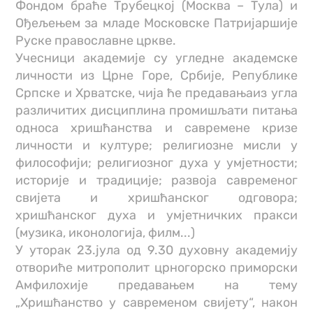
Фондом браће Трубецкој (Москва – Тула) и
Ођељењем за младе Московске Патријаршије
Руске православне цркве.
Учесници академије су угледне академске
личности из Црне Горе, Србије, Републике
Српске и Хрватске, чија ће предавањаиз угла
различитих дисциплина промишљати питања
односа хришћанства и савремене кризе
личности и културе; религиозне мисли у
философији; религиозног духа у умјетности;
историје и традиције; развоја савременог
свијета и хришћанског одговора;
хришћанског духа и умјетничких пракси
(музика, иконологија, филм...)
У уторак 23.јула од 9.30 духовну академију
отвориће митрополит црногорско приморски
Амфилохије предавањем на тему
„Хришћанство у савременом свијету“, након