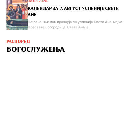
06.08.2026.
КАЛЕНДАР ЗА 7. АВГУСТ УСПЕНИЈЕ СВЕТЕ
АНЕ
На данашњи дан празнује се успеније Свете Ане, мајке
Пресвете Богородице. Света Ана је...
РАСПОРЕД
БОГОСЛУЖЕЊА