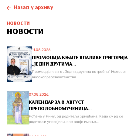
Назад у архиву
НОВОСТИ
НОВОСТИ
11.08.2026.
ПРОМОЦИЈА КЊИГЕ ВЛАДИКЕ ГРИГОРИЈА
,,ЈЕДНИ ДРУГИМА...
Промоција књиге „Једни другима потребни“ Његовог
високопреосвештенства...
07.08.2026.
КАЛЕНДАР ЗА 8. АВГУСТ
ПРЕПОДОБНОМУЧЕНИЦА...
Рођена у Риму, од родитеља хришћана. Када су јој се
родитељи упокојили, све своје имање...