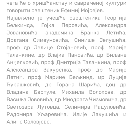
чега ће о хришћанству и савременој култури
говорити свештеник Ефимиј Мојсејев.
Најављено је учешће свештеника Георгија
Бељкинда, Гојка Перовића, Александра
Јовановића, академика Бранка Летића,
Драгана Симеуновића, Синише Јелушића,
проф др Јелице Стојановић, проф Марије
Таланкине, др Влајка Пановића, др Биљане
Анђелковић, проф Дмитрија Таланкина, проф
Александра Закуренка, проф др Марије
Летић, проф Марине Бељкинд, мр Луције
Ђурашковић, др Горана Шарића, доц др
Владана Бартуле, Михаила Волохова, др
Васиља Јововића, др Миодрага Чизмовића, др
Светозара Лутовца, Селимира Радуловића,
Радомира Уљаревића, Илије Лакушића и
Алине Соловјеве.