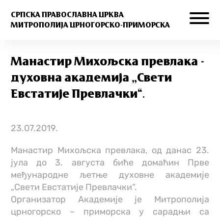
СРПСКА ПРАВОСЛАВНА ЦРКВА
МИТРОПОЛИЈА ЦРНОГОРСКО-ПРИМОРСКА
Манастир Михољска превлака -
духовнa академијa „Свети
Евстатије Превлачки“.
23.07.2019.
Манастир Михољска превлака, од данас 23.
јула до 3. августа биће домаћин Прве
међународне љетње духовне академије
„Свети Евстатије Превлачки“.
Организатор Академије је Митрополија
црногорско – приморска у сарадњи са