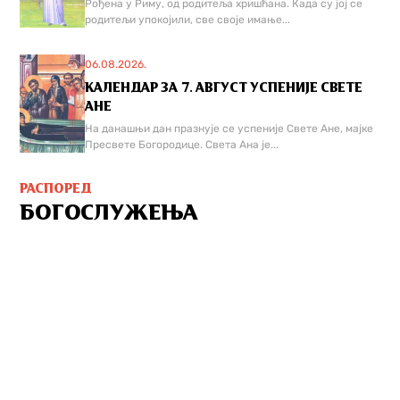
Рођена у Риму, од родитеља хришћана. Када су јој се
родитељи упокојили, све своје имање...
06.08.2026.
КАЛЕНДАР ЗА 7. АВГУСТ УСПЕНИЈЕ СВЕТЕ
АНЕ
На данашњи дан празнује се успеније Свете Ане, мајке
Пресвете Богородице. Света Ана је...
РАСПОРЕД
БОГОСЛУЖЕЊА