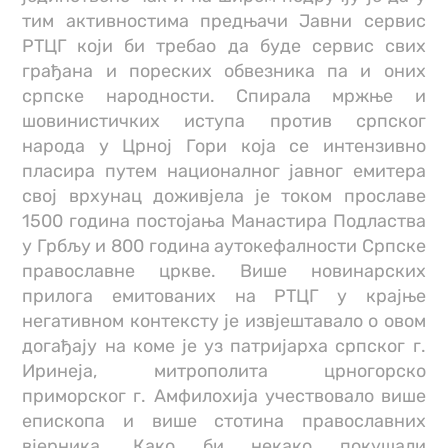
тим активностима предњачи Јавни сервис
РТЦГ који би требао да буде сервис свих
грађана и пореских обвезника па и оних
српске народности. Спирала мржње и
шовинистичких иступа против српског
народа у Црној Гори која се интензивно
пласира путем националног јавног емитера
свој врхунац доживјела је током прославе
1500 година постојања Манастира Подластва
у Грбљу и 800 година аутокефалности Српске
православне цркве. Више новинарских
прилога емитованих на РТЦГ у крајње
негативном контексту је извјештавало о овом
догађају на коме је уз патријарха српског г.
Иринеја, митрополита црногорско
приморског г. Амфилохија учествовало више
епископа и више стотина православних
вјерника. Како би некако покушали