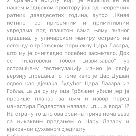
У срамном иступу који је незапамћен на
нашем медијском простору још од несрећних
ратних деведесетих година, аутор „Живе
истине“ се приземним и примитивним
увредама под плаштом само њему знаног
предања, у уличарском маниру острвио на
легенду о грбаљском поријеклу Цара Лазара,
што му је очигледно посебно засметало. Док
се пилатовски тобож „извињавао“ уз
острашћену гестикулацију изнио је своју
верзију „предања“ о томе како је Цар Душан
одвео као дјечака будућег Цара Лазара из
Грбља, „а да су му оца Грбљани убили јер је
превише плакао за њим и извор поред
манастира Подластва назвали „п.....а вода“ !?
На страну то што ова срамна прича нема везе
са никаквим предањем о Цару Лазару и
вјековном духовном сједишту