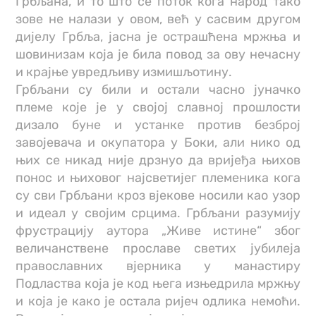
Грбљана, и то што се поток кога народ тако
зове не налази у овом, већ у сасвим другом
дијелу Грбља, јасна је острашћена мржња и
шовинизам која је била повод за ову нечасну
и крајње увредљиву измишљотину.
Грбљани су били и остали часно јуначко
племе које је у својој славној прошлости
дизало буне и устанке против безброј
завојевача и окупатора у Боки, али нико од
њих се никад није дрзнуо да вријеђа њихов
понос и њиховог најсветијег племеника кога
су сви Грбљани кроз вјекове носили као узор
и идеал у својим срцима. Грбљани разумију
фрустрацију аутора „Живе истине“ због
величанствене прославе светих јубилеја
православних вјерника у манастиру
Подластва која је код њега изњедрила мржњу
и која је како је остала ријеч одлика немоћи.