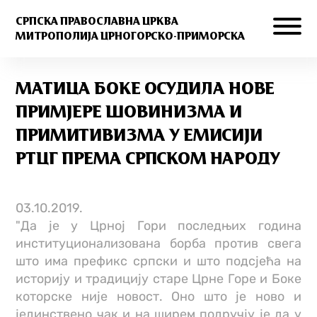
СРПСКА ПРАВОСЛАВНА ЦРКВА
МИТРОПОЛИЈА ЦРНОГОРСКО-ПРИМОРСКА
МАТИЦА БОКЕ ОСУДИЛА НОВЕ
ПРИМЈЕРЕ ШОВИНИЗМА И
ПРИМИТИВИЗМА У ЕМИСИЈИ
РТЦГ ПРЕМА СРПСКОМ НАРОДУ
03.10.2019.
"Да је у Црној Гори последњих година
институционализована борба против свега
што има префикс српски и што подсјећа на
историју и традицију старе Црне Горе и Боке
которске није новост. Оно што је ново и
јединствено чак и на ширем подручју је да у