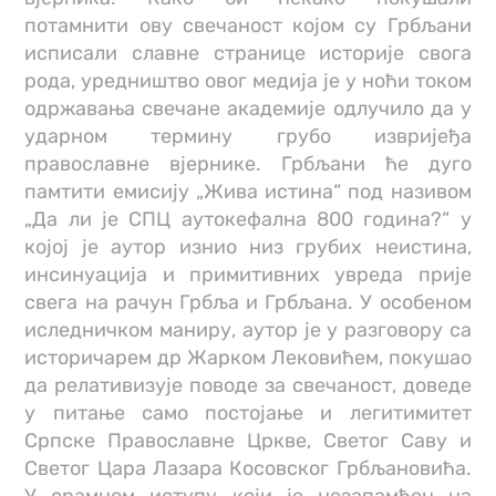
потамнити ову свечаност којом су Грбљани
исписали славне странице историје свога
рода, уредништво овог медија је у ноћи током
одржавања свечане академије одлучило да у
ударном термину грубо извријеђа
православне вјернике. Грбљани ће дуго
памтити емисију „Жива истина“ под називом
„Да ли је СПЦ аутокефална 800 година?“ у
којој је аутор изнио низ грубих неистина,
инсинуација и примитивних увреда прије
свега на рачун Грбља и Грбљана. У особеном
иследничком маниру, аутор је у разговору са
историчарем др Жарком Лековићем, покушао
да релативизује поводе за свечаност, доведе
у питање само постојање и легитимитет
Српске Православне Цркве, Светог Саву и
Светог Цара Лазара Косовског Грбљановића.