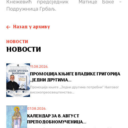
Кнежевић
предсједник
Матицe Боке -
Подружница Грбаљ.
Назад у архиву
НОВОСТИ
НОВОСТИ
11.08.2026.
ПРОМОЦИЈА КЊИГЕ ВЛАДИКЕ ГРИГОРИЈА
,,ЈЕДНИ ДРУГИМА...
Промоција књиге „Једни другима потребни“ Његовог
високопреосвештенства...
07.08.2026.
КАЛЕНДАР ЗА 8. АВГУСТ
ПРЕПОДОБНОМУЧЕНИЦА...