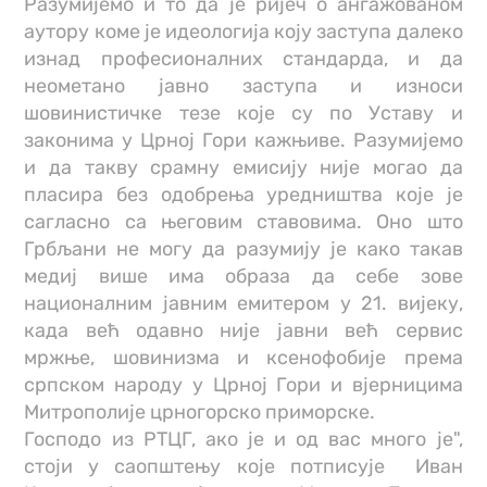
Разумијемо и то да је ријеч о ангажованом
аутору коме је идеологија коју заступа далеко
изнад професионалних стандарда, и да
неометано јавно заступа и износи
шовинистичке тезе које су по Уставу и
законима у Црној Гори кажњиве. Разумијемо
и да такву срамну емисију није могао да
пласира без одобрења уредништва које је
сагласно са његовим ставовима. Оно што
Грбљани не могу да разумију је како такав
медиј више има образа да себе зове
националним јавним емитером у 21. вијеку,
када већ одавно није јавни већ сервис
мржње, шовинизма и ксенофобије према
српском народу у Црној Гори и вјерницима
Митрополије црногорско приморске.
Господо из РТЦГ, ако је и од вас много је",
стоји у саопштењу које потписује
Иван