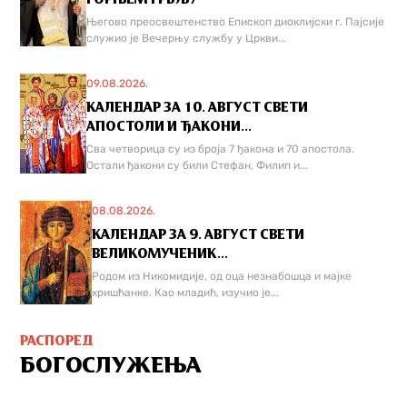
Његово преосвештенство Епископ диоклијски г. Пајсије
служио је Вечерњу службу у Цркви...
09.08.2026.
КАЛЕНДАР ЗА 10. АВГУСТ СВЕТИ
АПОСТОЛИ И ЂАКОНИ...
Сва четворица су из броја 7 ђакона и 70 апостола.
Остали ђакони су били Стефан, Филип и...
08.08.2026.
КАЛЕНДАР ЗА 9. АВГУСТ СВЕТИ
ВЕЛИКОМУЧЕНИК...
Родом из Никомидије, од оца незнабошца и мајке
хришћанке. Као младић, изучио је...
РАСПОРЕД
БОГОСЛУЖЕЊА