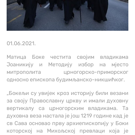
01.06.2021.
Матица Боке честита својим владикама
Јоаникију и Методију избор на мјесто
митрополита црногорско-приморског
односно епископа будимљанско-никшићког.
„Бокељи су увијек кроз историју били везани
за своју Православну цркву и имали духовну
вертикалу са црногорским владикама. Та
духовна веза настала је још 1219 године кад је
св Сава основао прву архиепископију у Боки
которској на Михољској превлаци која је