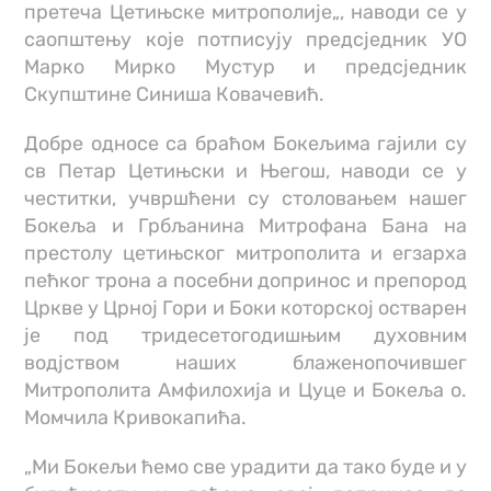
претеча Цетињске митрополије„, наводи се у
саопштењу које потписују предсједник УО
Марко Мирко Мустур и предсједник
Скупштине Синиша Ковачевић.
Добре односе са браћом Бокељима гајили су
св Петар Цетињски и Његош, наводи се у
честитки, учвршћени су столовањем нашег
Бокеља и Грбљанина Митрофана Бана на
престолу цетињског митрополита и егзарха
пећког трона а посебни допринос и препород
Цркве у Црној Гори и Боки которској остварен
је под тридесетогодишњим духовним
водјством наших блаженопочившег
Митрополита Амфилохија и Цуце и Бокеља о.
Момчила Кривокапића.
„Ми Бокељи ћемо све урадити да тако буде и у