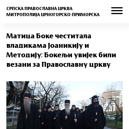
СРПСКА ПРАВОСЛАВНА ЦРКВА
МИТРОПОЛИЈА ЦРНОГОРСКО-ПРИМОРСКА
Матица Боке честитала
владикама Јоаникију и
Методију: Бокељи увијек били
везани за Православну цркву