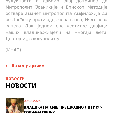
будућности и даћемо свој допринос да
Митрополит Јоаникије и Епископ Методије
остваре аманет митрополита Амфилохија да
се Ловћену врати одсјечена глава, Његошева
капела. Још једном све честитке двојици
наших владика,живјели на многаја љета!
Достојни„, закључили су.
(ИН4С)
Назад у архиву
НОВОСТИ
НОВОСТИ
09.08.2026.
ВЛАДИКА ПАЈСИЈЕ ПРЕДВОДИО ЛИТИЈУ У
ГОРЊЕМ ГРБЉУ