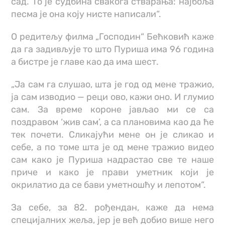
сад. То је судбина свакога стварања: најбоља
песма је она коју нисте написали“.
О редитељу филма „Господин“ Бећковић каже
да га задивљује то што Пуриша има 96 година
а бистре је главе као да има шест.
„Ја сам га слушао, шта је год од мене тражио,
ја сам изводио — реци ово, кажи оно. И глумио
сам. За време короне јављао ми се са
поздравом ‘жив сам’, а са плановима као да ће
тек почети. Сликајући мене он је сликао и
себе, а по томе шта је од мене тражио видео
сам како је Пуриша надрастао све те наше
приче и како је прави уметник који је
окрилатио да се бави уметношћу и лепотом“.
За себе, за 82. рођендан, каже да нема
специјалних жеља, јер је већ добио више него