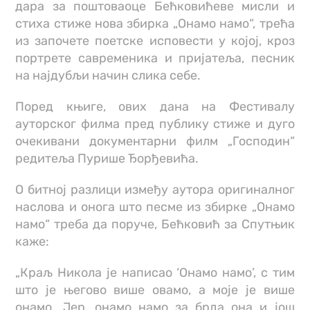
дара за поштоваоце Бећковићеве мисли и
стиха стиже нова збирка „Онамо намо“, трећа
из започете поетске исповести у којој, кроз
портрете савременика и пријатеља, песник
на најдубљи начин слика себе.
Поред књиге, ових дана на Фестивалу
ауторског филма пред публику стиже и дуго
очекивани документарни филм „Господин“
редитеља Пурише Ђорђевића.
О битној разлици између аутора оригиналног
наслова и онога што песме из збирке „Онамо
намо“ треба да поруче, Бећковић за Спутњик
каже:
„Краљ Никола је написао ‘Онамо намо’, с тим
што је његово више овамо, а моје је више
онамо. Јер, онамо намо за брда она и још