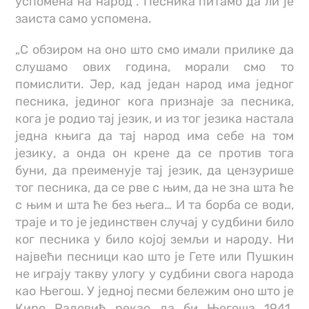
успомена на народ“. Песника питамо да ли је
заиста само успомена.
„С обзиром на оно што смо имали прилике да
слушамо ових година, морали смо то
помислити. Јер, кад један народ има једног
песника, јединог кога признаје за песника,
кога је родио тај језик, и из тог језика настала
једна књига да тај народ има себе на том
језику, а онда он крене да се против тога
буни, да преименује тај језик, да цензурише
тог песника, да се рве с њим, да не зна шта ће
с њим и шта ће без њега… И та борба се води,
траје и то је јединствен случај у судбини било
ког песника у било којој земљи и народу. Ни
највећи песници као што је Гете или Пушкин
не играју такву улогу у судбини свога народа
као Његош. У једној песми бележим оно што је
Киро Радовић рекао да би Његоша 1941.