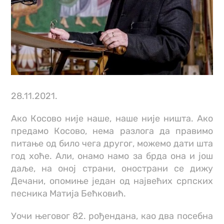
28.11.2021.
Ако Косово није наше, наше није ништа. Ако
предамо Косово, нема разлога да правимо
питање од било чега другог, можемо дати шта
год хоће. Али, онамо намо за брда она и још
даље, на оној страни, онострани се дижу
Дечани, опомиње један од највећих српских
песника Матија Бећковић.
Уочи његовог 82. рођендана, као два посебна