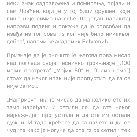
неки знак оздрављења и помирења, појави и
сам Ловћен, који је у тој бици срушен, који
више није личио на себе. Да један нараштај
направи подвиг и покаже да је способан да
изађе из тог рова из ког није било никаквог
добра“, напомиње академик Бећковић.
Признаје да је оно што је његова прва мисао
кад погледа своје песничко трокњижје („100
мојих портрета“, „Мојих 80“ и „Онамо намо“)
страх да неког ипак није пропустио, да га се
није сетио…
„Најприсутнија је мисао да ма колико сте их
тамо наређали и сетили се, да сте неког
најважнијег пропустили и да сте им остали
дужни. И тада крећете да га нађете и да се
чудите како је могуће да сте га се сетили тек