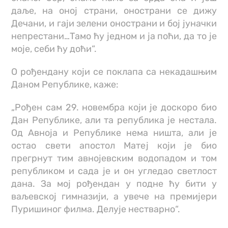
даље, на оној страни, онострани се дижу
Дечани, и гаји зелени онострани и бој јуначки
непрестани…Тамо ћу једном и ја поћи, да то је
моје, себи ћу доћи“.
О рођендану који се поклапа са некадашњим
Даном Републике, каже:
„Рођен сам 29. новембра који је доскоро био
Дан Републике, али та република је нестала.
Од Авноја и Републике нема ништа, али је
остао свети апостол Матеј који је био
прегрнут тим авнојевским водопадом и том
републиком и сада је и он угледао светлост
дана. За мој рођендан у подне ћу бити у
ваљевској гимназији, а увече на премијери
Пуришиног филма. Делује нестварно“.