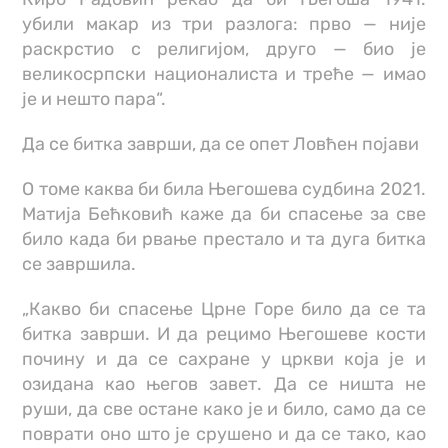
убили макар из три разлога: прво — није
раскрстио с религијом, друго — био је
великосрпски националиста и треће — имао
је и нешто пара“.
Да се битка заврши, да се опет Ловћен појави
О томе каква би била Његошева судбина 2021.
Матија Бећковић каже да би спасење за све
било када би рвање престало и та дуга битка
се завршила.
„Какво би спасење Црне Горе било да се та
битка заврши. И да рецимо Његошеве кости
почину и да се сахране у цркви која је и
озидана као његов завет. Да се ништа не
руши, да све остане како је и било, само да се
поврати оно што је срушено и да се тако, као