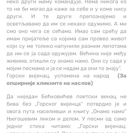
неко други њему командује. Нема никога ко
то не би могао да каже за себе и у коме нису
други. И те друге препознајемо и
осветљавамо да им се некако одужимо. А ми
смо оно чега се сећамо. Имао сам срећу да
имам пријатеље са којима сам провео живот
који су ме толико напунили разним лепотама
да им се ја сада одужујем. Већина није међу
живима, отишли су онамо намо. Они су сада у
мојим песмама и ја се надам да они то знају“.
Горски вијенац, успомена на народ
(За
опширније кликните на наслов)
Да ниједан Бећковићев поетски венац не
бива без „Горског вијенца“ потврдио је и
овога пута населивши и књигу „Онамо намо“
Његошевим ликом и делом. У песми од само
једног стиха читамо: „Горски вијенац: