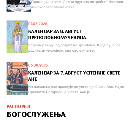
Промоција књиге „Једни другима потребни“ Његовог
високопреосвештенства...
07.08.2026.
КАЛЕНДАР ЗА 8. АВГУСТ
ПРЕПОДОБНОМУЧЕНИЦА...
Рођена у Риму, од родитеља хришћана. Када су јој се
родитељи упокојили, све своје имање...
06.08.2026.
КАЛЕНДАР ЗА 7. АВГУСТ УСПЕНИЈЕ СВЕТЕ
АНЕ
На данашњи дан празнује се успеније Свете Ане, мајке
Пресвете Богородице. Света Ана је...
РАСПОРЕД
БОГОСЛУЖЕЊА