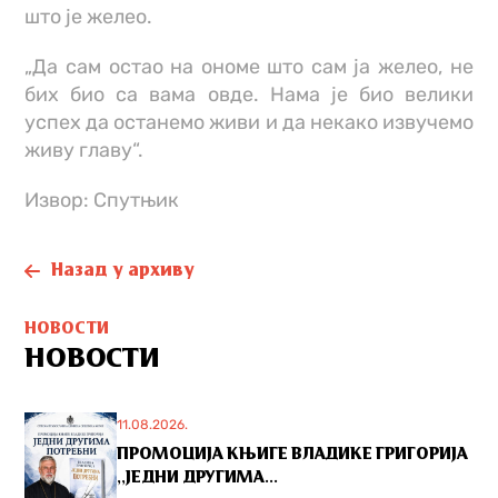
што је желео.
„Да сам остао на ономе што сам ја желео, не
бих био са вама овде. Нама је био велики
успех да останемо живи и да некако извучемо
живу главу“.
Извор: Спутњик
Назад у архиву
НОВОСТИ
НОВОСТИ
11.08.2026.
ПРОМОЦИЈА КЊИГЕ ВЛАДИКЕ ГРИГОРИЈА
,,ЈЕДНИ ДРУГИМА...