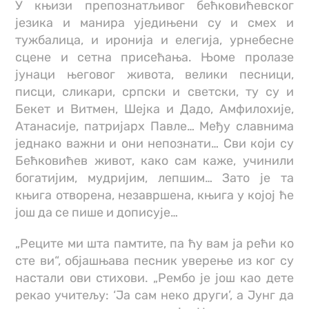
У књизи препознатљивог бећковићевског
језика и манира уједињени су и смех и
тужбалица, и иронија и елегија, урнебесне
сцене и сетна присећања. Њоме пролазе
јунаци његовог живота, велики песници,
писци, сликари, српски и светски, ту су и
Бекет и Витмен, Шејка и Дадо, Амфилохије,
Атанасије, патријарх Павле… Међу славнима
једнако важни и они непознати… Сви који су
Бећковићев живот, како сам каже, учинили
богатијим, мудријим, лепшим… Зато је та
књига отворена, незавршена, књига у којој ће
још да се пише и дописује…
„Реците ми шта памтите, па ћу вам ја рећи ко
сте ви“, објашњава песник уверење из ког су
настали ови стихови. „Рембо је још као дете
рекао учитељу: ‘Ја сам неко други’, а Јунг да