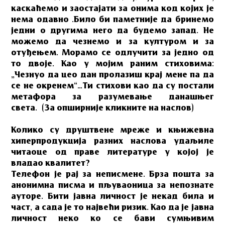
каскаћемо и заостајати за онима код којих је
нема одавно .Било би паметније да бринемо
једни о другима него да будемо запад. Не
можемо да чезнемо и за културом и за
отуђењем. Морамо се одлучити за једно од
то двоје. Као у мојим раним стиховима:
„Чезнуо да цео дан пролазиш крај мене па да
се не окренем“…Ти стихови као да су постали
метафора за разумевање данашњег
света.
(За опширније кликните на наслов)
Колико су друштвене мреже и књижевна
хиперпродукција разних наслова удаљиле
читаоце од праве литературе у којој је
владао квалитет?
Телефон је рај за неписмене. Брза пошта за
анонимна писма и пљуваоница за непознате
ауторе. Бити јавна личност је некад била и
част, а сада је то највећи ризик. Као да је јавна
личност неко ко се бави сумњивим