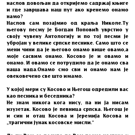
наслов довољан да откријемо садржај књиге
и где завршава наш пут ако кренемо онамо
намо?
Наслов сам позајмио од краља Николе.Ту
његову песму је Богдан Поповић уврстио у
своју чувену Антологију и по тој песми је
убројан у велике српске песнике. Само што се
мени чини да је његово онамо више овамо,а
моје сасвим онамо. Косово је и овамо и
онамо. И овамо се потрудило да је онамо сва
наша нада.Онамо смо сви и онамо нам је
овековечено све што имамо.
У којој мери су Косово и Његош одредили вас
као песника и беседника?
Не знам никога кога нису, па ни ја нисам
изузетак. Косово је певница српска. Његош је
и син и отац Косова и Јеремија Косова и
„трагични јунак косовске мисли.“