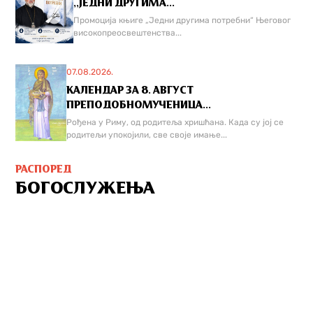
,,ЈЕДНИ ДРУГИМА...
Промоција књиге „Једни другима потребни“ Његовог
високопреосвештенства...
07.08.2026.
КАЛЕНДАР ЗА 8. АВГУСТ
ПРЕПОДОБНОМУЧЕНИЦА...
Рођена у Риму, од родитеља хришћана. Када су јој се
родитељи упокојили, све своје имање...
РАСПОРЕД
БОГОСЛУЖЕЊА