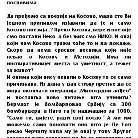
пословима.
Да пређемо са поезије на Косово, мада сте Ви
једном приликом изјавили да је и само
Косово поезија…? Преко Косова, вере и поезије
смо постали Неко, а без њих смо НИКО. И онај
који нам Косово тражи хоће то и да докаже.
Скоро да нема српског песника који није
певао о Косову и Метохији. Има ли
инспиративнијег места за уметност, а тежег
за живот?
И онима који нису певали о Косову то се само
причињава. Из дана у дан стижу претње да се
мора окончати операција „Милосрдни анђео”
и поставља ново питање, шта учинити?
Вермахт је бомбардовао Србију са 300
бомбардера, а Нато га је надмашио за 1000.
“Само ти, дијете, ради свој посао.“ А ми им
можемо само поновити оно што је Де Гол
рекао Черчилу када му је овај у току Другог