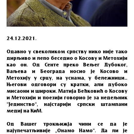
24.12.2021.
Одавно у свеколиком српству нико није тако
дирљиво и лепо беседио о Косову и Метохији
као он. Од Сенте преко Вељег Дубоког,
Ваљева и Београда носио је Косово и
Метохију у срцу, на уснама, у бележници…
Његови одговори су кратки, али дубоко
мисаони и широки. Матија Бећковић о Косову
и Метохији и поезији говорио је за недељник
“Јединство”, најстарији српски штампани
медиј на КиМ.
Од Вашег трокњижја чини се да је
најупечатљивије „Онамо Намо“. Да ли је