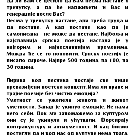
Да ли Вам се десило да Вам песма настане у
тренутку, а да ће надживети и Вас и
генерације после Вас?
Песма у тренутку настане, али треба труда и
да постане. А кад постане, као да је
самописана – не може да нестане. Најбоља и
најславнија српска поезија настала је у
најгорим и најнеславнијим временима.
Можда ће се то поновити. Српску поезију је
писало сироче. Најпре 500 година, па 100, па
30 година.
Лирика код песника постаје све више
превазиђени поетски концепт. Има ли праве и
трајне поезије без чистих емоција?
Уметност се ужелела живота и живот
уметности. Запад је укинуо емоције. Не нама
него себи. Док ми запомажемо за културом
они су је укинули и ућуткали. Форсирају
контракултуру и антиуметност. И кад бисмо
постигли да и код нас од културе нема трага,