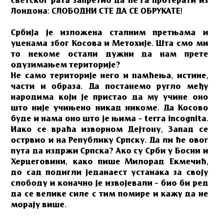
светског рата запретио да ће га протерати из
Лондона: СЛОБОДНИ СТЕ ДА СЕ ОБРУКАТЕ!
Србија је изложена сталним претњама и
уценама због Косова и Метохије. Шта смо ми
то некоме остали дужни да нам прете
одузимањем територије?
Не само територије него и памћења, истине,
части и образа. Да постанемо ругло међу
народима који је пристао да му учине оно
што није учињено никад никоме. Да Косово
буде и нама оно што је њима – terra incognita.
Иако се враћа изворном Дејтону, Запад се
острвио и на Републику Српску. Да ли ће овог
пута да издржи Српска? Ако су Срби у Босни и
Херцеговини, како пише Милорад Екмечић,
до сад подигли једанаест устанака за своју
слободу и коначно је извојевали – био би ред
да се велике силе с тим помире и кажу да не
морају више.