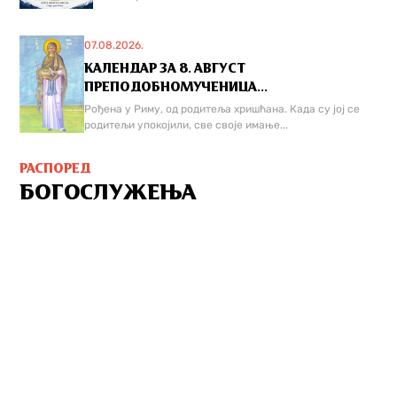
07.08.2026.
КАЛЕНДАР ЗА 8. АВГУСТ
ПРЕПОДОБНОМУЧЕНИЦА...
Рођена у Риму, од родитеља хришћана. Када су јој се
родитељи упокојили, све своје имање...
РАСПОРЕД
БОГОСЛУЖЕЊА