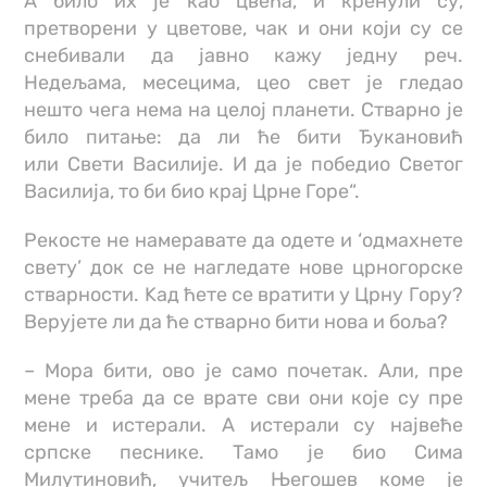
А било их је као цвећа, и кренули су,
претворени у цветове, чак и они који су се
снебивали да јавно кажу једну реч.
Недељама, месецима, цео свет је гледао
нешто чега нема на целој планети. Стварно је
било питање: да ли ће бити Ђукановић
или Свети Василије. И да је победио Светог
Василија, то би био крај Црне Горе“.
Рекосте не намеравате да одете и ‘одмахнете
свету’ док се не нагледате нове црногорске
стварности. Kaд ћете се вратити у Црну Гору?
Верујете ли да ће стварно бити нова и боља?
– Мора бити, ово је само почетак. Али, пре
мене треба да се врате сви они које су пре
мене и истерали. А истерали су највеће
српске песнике. Тамо је био Сима
Милутиновић, учитељ Његошев коме је