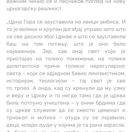
важним чинио се и песников поглед на нову
црногорску реалност.
„Црна Гора се зауставила на ивици амбиса. И
то је велики и крупан догађај управо зато што
се све десило због Цркве и што се зауставила
баш на том питању, што је оно било
најважније. Јер, сав онај свет који је
пристајао на толико понижење, на толике
дилетантске приче толиког нерегуларног
света – који се одједном бавио лингвистиком,
историјом, теологијом – тај свет је све
то трпео. А онда, кад су кренули да му узму
и веру и Цркву и то негде тамо где је црква
била потпуно уништена – у оним брдима где
су цркве служиле да се смести цеменат и
трнокоп и мотике – oтуда су се појавили,
деца, млади људи у којима је та рана зарасла.