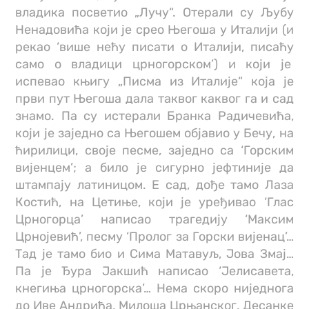
владика посветио „Лучу“. Отерали су Љубу
Ненадовића који је срео Његоша у Италији (и
рекао ‘више нећу писати о Италији, писаћу
само о владици црногорском’) и који је
испевао књигу „Писма из Италије“ која је
први пут Његоша дала таквог каквог га и сад
знамо. Па су истерали Бранка Радичевића,
који је заједно са Његошем објавио у Бечу, на
ћирилици, своје песме, заједно са ‘Горским
вијенцем’; а било је сигурно јефтиније да
штампају латиницом. Е сад, дође тамо Лаза
Костић, на Цетиње, који је уређивао ‘Глас
Црногорца’ написао трагедију ‘Максим
Црнојевић’, песму ‘Пролог за Горски вијенац’…
Тад је тамо био и Сима Матавуљ, Јова Змај…
Па је Ђура Јакшић написао ‘Јелисавета,
кнегиња црногорска’… Нема скоро ниједнога
до Иве Андрића, Милоша Црњанског, Десанке