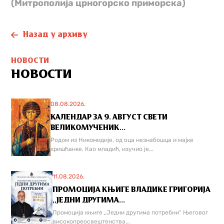
(Митрополија црногорско приморска)
Назад у архиву
НОВОСТИ
НОВОСТИ
08.08.2026.
КАЛЕНДАР ЗА 9. АВГУСТ СВЕТИ
ВЕЛИКОМУЧЕНИК...
Родом из Никомидије, од оца незнабошца и мајке
хришћанке. Као младић, изучио је...
11.08.2026.
ПРОМОЦИЈА КЊИГЕ ВЛАДИКЕ ГРИГОРИЈА
,,ЈЕДНИ ДРУГИМА...
Промоција књиге „Једни другима потребни“ Његовог
високопреосвештенства...