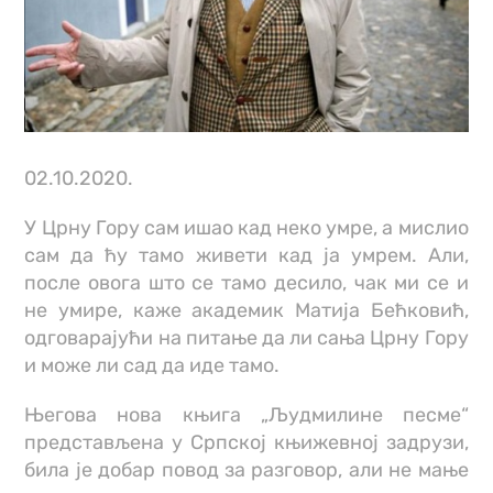
02.10.2020.
У Црну Гору сам ишао кад неко умре, а мислио
сам да ћу тамо живети кад ја умрем. Али,
после овога што се тамо десило, чак ми се и
не умире, каже академик Матија Бећковић,
одговарајући на питање да ли сања Црну Гору
и може ли сад да иде тамо.
Његова нова књига „Људмилине песме“
представљена у Српској књижевној задрузи,
била је добар повод за разговор, али не мање