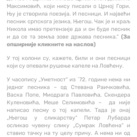
Максимовић, који нису писали о Црној Гори.
Њу је створила поезија. И песници. И највећи
песник српскога језика, Његош. Чак је и краљ
Никола имао претензије да и он буде песник
и да се та земља зове држава песника.“
(За
опширније кликните на наслов)
У тој колони су, кажете, били и они песници
који су опевали рушење капеле на Ловћену.
У часопису „Уметност“ из `72. године нема ни
једног песника – од Стевана Раичковића,
Васка Попе, Миодрага Павловића, Скендера
Куленовића, Меше Селимовића – да није
написао песму о тој капели. Тада је онај
„Његош у сликарству“ Петар Лубарда
осликао чувену слику „Сумрак Ловћена“ и
ставио тачку на ту целу причу. А нема ни од