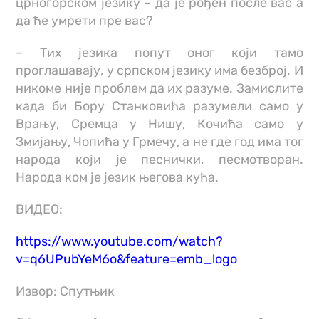
црногорском језику – да је рођен после вас а
да ће умрети пре вас?
– Тих језика попут оног који тамо
проглашавају, у српском језику има безброј. И
никоме није проблем да их разуме. Замислите
када би Бору Станковића разумели само у
Врању, Сремца у Нишу, Кочића само у
Змијању, Чопића у Грмечу, а не где год има тог
народа који је песнички, песмотворан.
Народа ком је језик његова кућа.
ВИДЕО:
https://www.youtube.com/watch?
v=q6UPubYeM6o&feature=emb_logo
Извор: Спутњик