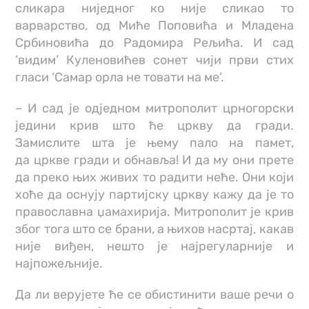
сликара ниједног ко није сликао то
варварство, од Миће Поповића и Младена
Србиновића до Радомира Рељића. И сад
‘видим’ Куленовићев сонет чији први стих
гласи ‘Самар орла не товати на ме’.
– И сад је одједном митрополит црногорски
једини крив што ће цркву да гради.
Замислите шта је њему пало на памет,
да цркве гради и обнавља! И да му они прете
да преко њих живих то радити неће. Они који
хоће да оснују партијску цркву кажу да је то
православна џамахирија. Митрополит је крив
због тога што се брани, а њихов насртај, какав
није виђен, нешто је најрегуларније и
најпожељније.
Да ли верујете ће се обистинити ваше речи о