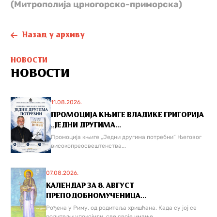
(Митрополија црногорско-приморска)
Назад у архиву
НОВОСТИ
НОВОСТИ
11.08.2026.
ПРОМОЦИЈА КЊИГЕ ВЛАДИКЕ ГРИГОРИЈА
,,ЈЕДНИ ДРУГИМА...
Промоција књиге „Једни другима потребни“ Његовог
високопреосвештенства...
07.08.2026.
КАЛЕНДАР ЗА 8. АВГУСТ
ПРЕПОДОБНОМУЧЕНИЦА...
Рођена у Риму, од родитеља хришћана. Када су јој се
родитељи упокојили, све своје имање...