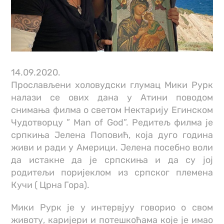
14.09.2020.
Прослављени холовудски глумац Мики Рурк
налази се ових дана у Атини поводом
снимања филма о светом Нектарију Егинском
Чудотворцу ” Man of God”. Редитељ филма је
српкиња Јелена Поповић, која дуго година
живи и ради у Америци. Јелена посебно воли
да истакне да је српскиња и да су јој
родитељи поријеклом из српског племена
Кучи ( Црна Гора).
Мики Рурк је у интервјуу говорио о свом
животу, каријери и потешкоћама које је имао