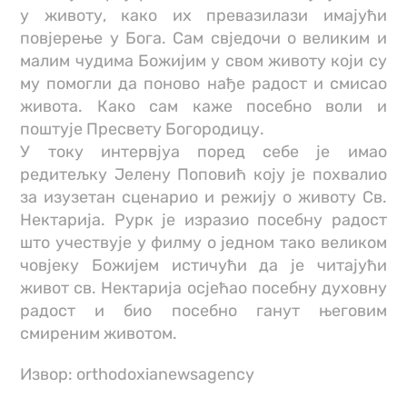
у животу, како их превазилази имајући
повјерење у Бога. Сам свједочи о великим и
малим чудима Божијим у свом животу који су
му помогли да поново нађе радост и смисао
живота. Како сам каже посебно воли и
поштује Пресвету Богородицу.
У току интервјуа поред себе је имао
редитељку Јелену Поповић коју је похвалио
за изузетан сценарио и режију о животу Св.
Нектарија. Рурк је изразио посебну радост
што учествује у филму о једном тако великом
човјеку Божијем истичући да је читајући
живот св. Нектарија осјећао посебну духовну
радост и био посебно ганут његовим
смиреним животом.
Извор: orthodoxianewsagency