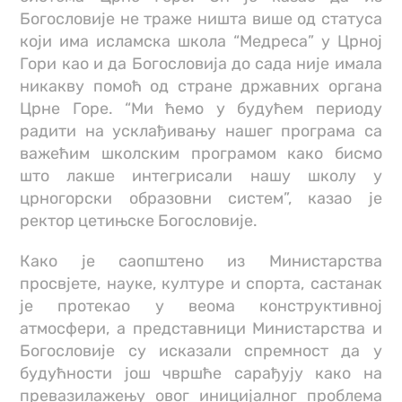
Богословије не траже ништа више од статуса
који има исламска школа “Медреса” у Црној
Гори као и да Богословија до сада није имала
никакву помоћ од стране државних органа
Црне Горе. “Ми ћемо у будућем периоду
радити на усклађивању нашег програма са
важећим школским програмом како бисмо
што лакше интегрисали нашу школу у
црногорски образовни систем”, казао је
ректор цетињске Богословије.
Како је саопштено из Министарства
просвјете, науке, културе и спорта, састанак
је протекао у веома конструктивној
атмосфери, а представници Министарства и
Богословије су исказали спремност да у
будућности још чвршће сарађују како на
превазилажењу овог иницијалног проблема