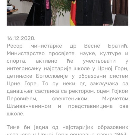
16.12.2020.
Ресор министарке др Весне Братић,
Министарство просвјете, науке, културе и
спорта, активно ће учествовати у
интегрисању најстарије школе у Црној Гори,
цетињске Богословије у образовни систем
Црне Горе. То су неки од закључака са
данашњег састанка са ректором, оцем Гојком
Перовићем, свештеником Мирчетом
Шљиванчанином и представницима ове
школе.
Тиме би једна од најстаријих образовних
установа у Црној Гори основана давне 1863.