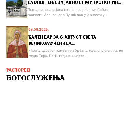
САОПШТЕЊЕ ЗА ЈАВНОСТ МИТРОПОЛИЈЕ...
Поводом низа изјава које је предсједник Србије
господин Александар Вучић дао у јавности у...
06.08.2026.
КАЛЕНДАР ЗА 6. АВГУСТ СВЕТА
ВЕЛИКОМУЧЕНИЦА...
Кћерка царског намесника Урбана, идолопоклоника, из
града Тира. До 11. године живота...
РАСПОРЕД
БОГОСЛУЖЕЊА