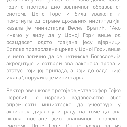
године постала дио званичног образовног
система Црне Горе и била уважена и
помогнута од стране државних институција,
казала је министарка Весна Братић. “Ако
имамо у виду да у Црној Гори више од
осамдесет одсто грађана јесу вјерници
Српске православне цркве у Црној Гори, више
је него логично да се цетињска Богословија
акредитује и оствари сва законска права и
статус који јој припада, а који до сада није
имала”, поручила је министарка.
Ректор ове школе протојереј-ставрофор Гојко
Перовић је изразио задовољство због
спремности министарке да учествује у
активном дијалогу и раду на томе да ова
школа постане дио званичног школског
система Црне Горе. Он је казао да из