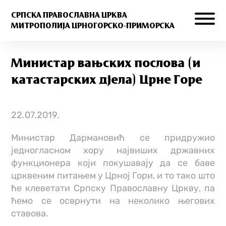
СРПСКА ПРАВОСЛАВНА ЦРКВА
МИТРОПОЛИЈА ЦРНОГОРСКО-ПРИМОРСКА
Министар вањских послова (и
катастарских дјела) Црне Горе
22.07.2019.
Министар Дармановић се придружио
једногласном хору највиших државних
функционера који покушавају да се баве
црквеним питањем у Црној Гори, и то тако што
ће клеветати Српску Православну Цркву, па
ћемо се осврнути на неколико његових
ставова.