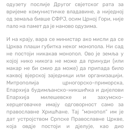
одузету послије Другог свјетског рата за
вријеме комунистичке владавине, а ниједној
од земаља бивше СФРЈ, осим Црној Гори, није
пало на памет да је наново одузима.
И на крају, вара се министар ако мисли да се
Црква плаши губитка неког монопола. Ни сад
не постоји никакав монопол. Ово је земља у
којој нико никога не може да принуди (или
макар не би смио да може) да припада било
каквој вјерској заједници или организацији.
Митрополија црногорско-приморска,
Епархија будимљанско-никшићка и дијелови
Епархија милешевске и захумско-
херцеговачке имају одговорност само за
православне Хришћане. Тај ”монопол” им је
дат устројством Српске Православне Цркве,
која овдје постоји и дјелује, као дио