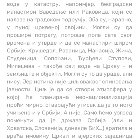
воде у катастру, напримјер, београдски
манастири Ваведење или Раковица, који се
налазе на градском подручју. Оба су, наравно,
у пуној црквеној својини. Могли су да
прошире потрагу, потроше пола сата свог
времена и утврде и да се манастири широм
Србије: Крушедол, Раваница, Манасија, Жича,
Студеница, Сопоћани, Ђурђеви Ступови,
Милешева – такође сви воде на Цркву – и
земљиште и објекти. Могли су то да ураде, али
нису. Јер истина није циљ оваквог спиновања
јавности. Циљ је да се створи атмосфера у
којој ће планирана неонационализација
проћи мирно, стварајући утисак да је то исто
учињено и у Србији. А није. Само ћемо узгред
поменути да је држава Србија (али и
Хрватска, Словенија, донекле БиХ…) вратила и
враћа имовину Цркви и вјерских заједница