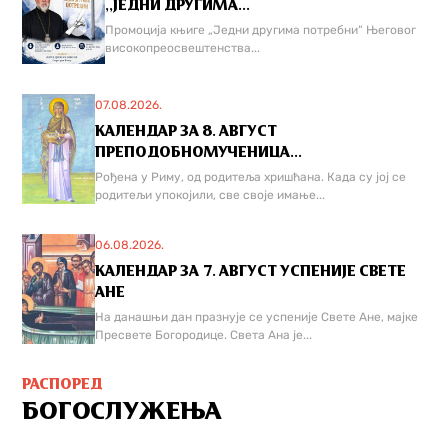
,,ЈЕДНИ ДРУГИМА...
Промоција књиге „Једни другима потребни“ Његовог
високопреосвештенства...
07.08.2026.
КАЛЕНДАР ЗА 8. АВГУСТ
ПРЕПОДОБНОМУЧЕНИЦА...
Рођена у Риму, од родитеља хришћана. Када су јој се
родитељи упокојили, све своје имање...
06.08.2026.
КАЛЕНДАР ЗА 7. АВГУСТ УСПЕНИЈЕ СВЕТЕ
АНЕ
На данашњи дан празнује се успеније Свете Ане, мајке
Пресвете Богородице. Света Ана је...
РАСПОРЕД
БОГОСЛУЖЕЊА