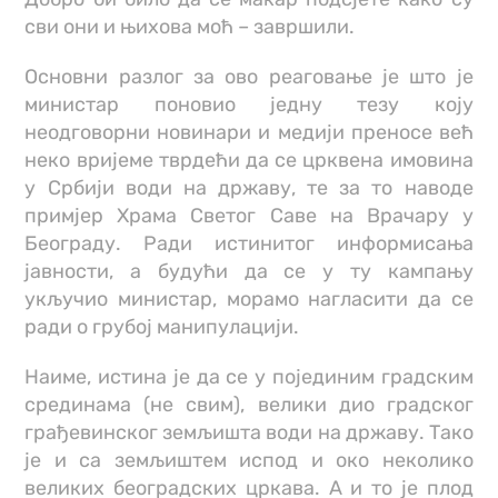
сви они и њихова моћ – завршили.
Основни разлог за ово реаговање је што је
министар поновио једну тезу коју
неодговорни новинари и медији преносе већ
неко вријеме тврдећи да се црквена имовина
у Србији води на државу, те за то наводе
примјер Храма Светог Саве на Врачару у
Београду. Ради истинитог информисања
јавности, а будући да се у ту кампању
укључио министар, морамо нагласити да се
ради о грубој манипулацији.
Наиме, истина је да се у појединим градским
срединама (не свим), велики дио градског
грађевинског земљишта води на државу. Тако
је и са земљиштем испод и око неколико
великих београдских цркава. А и то је плод