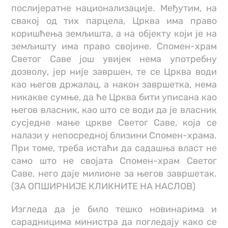
послијератне национализације. Међутим, на
свакој од тих парцела, Црква има право
коришћења земљишта, а на објекту који је на
земљишту има право својине. Спомен-храм
Светог Саве још увијек нема употребну
дозволу, јер није завршен, те се Црква води
као његов држалац, а након завршетка, нема
никакве сумње, да ће Црква бити уписана као
његов власник, као што се води да је власник
сусједне мање цркве Светог Саве, која се
налази у непосредној близини Спомен-храма.
При томе, треба истаћи да садашња власт не
само што не својата Спомен-храм Светог
Саве, него даје милионе за његов завршетак.
(ЗА ОПШИРНИЈЕ КЛИКНИТЕ НА НАСЛОВ)
Изгледа да је било тешко новинарима и
сарадницима министра да погледају како се