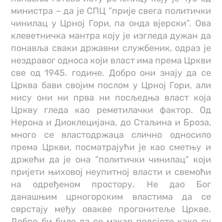
министра – да је СПЦ ”прије свега политички
чинилац у Црној Гори, па онда вјерски”. Ова
клеветничка мантра коју је изгледа дужан да
понавља сваки државни службеник, одраз је
нездравог односа који власт има према Цркви
све од 1945. године. Добро они знају да се
Црква бави својим послом у Црној Гори, али
нису они ни прва ни посљедња власт која
Цркву гледа као реметилачки фактор. Од
Нерона и Диоклецијана, до Стаљина и Броза,
много се властодржаца слично односило
према Цркви, посматрајући је као сметњу и
држећи да је она ”политички чинилац” који
пријети њиховој неупитној власти и свемоћи
на одређеном простору. Не дао Бог
данашњим црногорским властима да се
сврстају међу овакве прогонитеље Цркве.
Добро би било да се макар подсјете како су