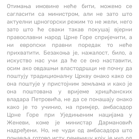
Отимања имовине неће бити, можемо се
сагласити са министром, али не зато што
актуелни црногорски режим то не жели, него
зато што ће сваки такав покушај вјерни
православни народ Црне Горе спријечити, а
ни европски правни поредак то неће
прихватити. Безакоња је, нажалост, било, а
искуство нас учи да ће се оно наставити,
осим ако овдашњи властодршци не почну да
поштују традиционалну Цркву онако како се
она поштује у пристојним земљама и како је
она поштована у вријеме хришћанских
владара Петровића, не да се понашају онако
како је то учинио, на примјер, амбасадор
Црне Горе при Уједињеним нацијама у
Женеви, коме је министар Дармановић
надређени. Но, не чуди од амбасадора што
понавља готово исту реченицу коју је чуо од