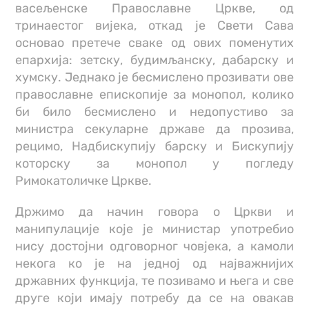
васељенске Православне Цркве, од
тринаестог вијека, откад је Свети Сава
основао претече сваке од ових поменутих
епархија: зетску, будимљанску, дабарску и
хумску. Једнако је бесмислено прозивати ове
православне епископије за монопол, колико
би било бесмислено и недопустиво за
министра секуларне државе да прозива,
рецимо, Надбискупију барску и Бискупију
которску за монопол у погледу
Римокатоличке Цркве.
Држимо да начин говора о Цркви и
манипулације које је министар употребио
нису достојни одговорног човјека, а камоли
некога ко је на једној од најважнијих
државних функција, те позивамо и њега и све
друге који имају потребу да се на овакав