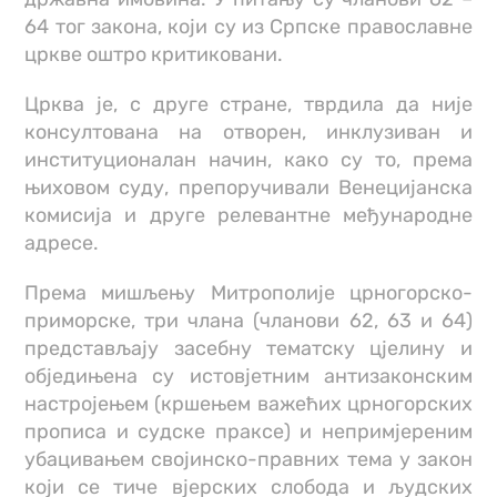
64 тог закона, који су из Српске православне
цркве оштро критиковани.
Црква је, с друге стране, тврдила да није
консултована на отворен, инклузиван и
институционалан начин, како су то, према
њиховом суду, препоручивали Венецијанска
комисија и друге релевантне међународне
адресе.
Према мишљењу Митрополије црногорско-
приморске, три члана (чланови 62, 63 и 64)
представљају засебну тематску цјелину и
обједињена су истовјетним антизаконским
настројењем (кршењем важећих црногорских
прописа и судске праксе) и непримјереним
убацивањем својинско-правних тема у закон
који се тиче вјерских слобода и људских