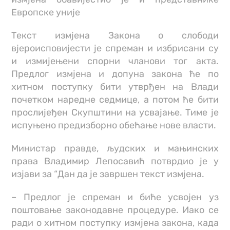
Европске уније
Текст измјена Закона о слободи
вјероисповијести је спреман и избрисани су
и измијењени спорни чланови тог акта.
Предлог измјена и допуна закона ће по
хитном поступку бити утврђен на Влади
почетком наредне седмице, а потом ће бити
прослијеђен Скупштини на усвајање. Тиме је
испуњено предизборно обећање нове власти.
Министар правде, људских и мањинских
права Владимир Лепосавић потврдио је у
изјави за “Дан да је завршен текст измјена.
– Предлог је спреман и биће усвојен уз
поштовање законодавне процедуре. Иако се
ради о хитном поступку измјена закона, када