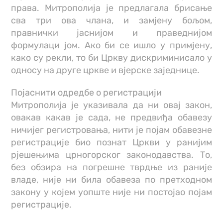
права. Митрополија је предлагала брисање
сва три ова члана, и замјену бољом,
правнички јаснијом и праведнијом
формулаци јом. Ако би се ишло у примјену,
како су рекли, то би Цркву дискриминисало у
односу на друге цркве и вјерске заједнице.
Појаснити одредбе о регистрацији
Митрополија је указивала да ни овај закон,
овакав какав је сада, не предвиђа обавезу
ничијег регистровања, нити је појам обавезне
регистрације био познат Цркви у ранијим
рјешењима црногорског законодавства. То,
без обзира на погрешне тврдње из раније
владе, није ни била обавеза по претходном
закону у којем уопште није ни постојао појам
регистрације.