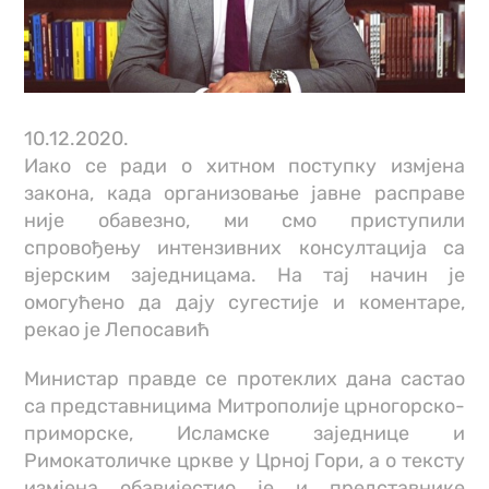
10.12.2020.
Иако се ради о хитном поступку измјена
закона, када организовање јавне расправе
није обавезно, ми смо приступили
спровођењу интензивних консултација са
вјерским заједницама. На тај начин је
омогућено да дају сугестије и коментаре,
рекао је Лепосавић
Министар правде се протеклих дана састао
са представницима Митрополије црногорско-
приморске, Исламске заједнице и
Римокатоличке цркве у Црној Гори, а о тексту
измјена обавијестио је и представнике