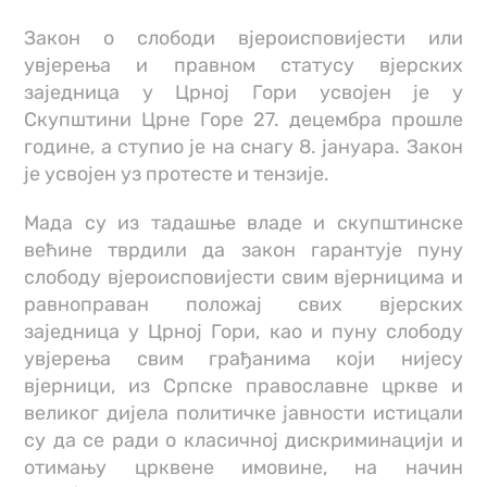
Закон о слободи вјероисповијести или
увјерења и правном статусу вјерских
заједница у Црној Гори усвојен је у
Скупштини Црне Горе 27. децембра прошле
године, а ступио је на снагу 8. јануара. Закон
је усвојен уз протесте и тензије.
Мада су из тадашње владе и скупштинске
већине тврдили да закон гарантује пуну
слободу вјероисповијести свим вјерницима и
равноправан положај свих вјерских
заједница у Црној Гори, као и пуну слободу
увјерења свим грађанима који нијесу
вјерници, из Српске православне цркве и
великог дијела политичке јавности истицали
су да се ради о класичној дискриминацији и
отимању црквене имовине, на начин