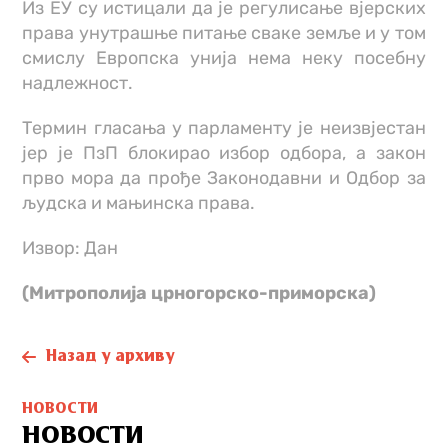
Из ЕУ су истицали да је регулисање вјерских
права унутрашње питање сваке земље и у том
смислу Европска унија нема неку посебну
надлежност.
Термин гласања у парламенту је неизвјестан
јер је ПзП блокирао избор одбора, а закон
прво мора да прође Законодавни и Одбор за
људска и мањинска права.
Извор: Дан
(Митрополија црногорско-приморска)
Назад у архиву
НОВОСТИ
НОВОСТИ