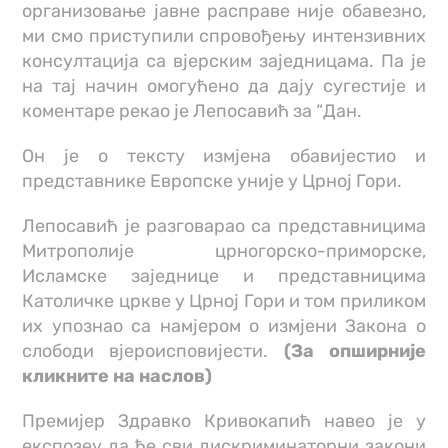
организовање јавне расправе није обавезно,
ми смо приступили спровођењу интензивних
консултација са вјерским заједницама. Па је
на тај начин омогућено да дају сугестије и
коментаре рекао је Лепосавић за “Дан.
Он је о тексту измјена обавијестио и
представнике Европске уније у Црној Гори.
Лепосавић је разговарао са представницима
Митрополије црногорско-приморске,
Исламске заједнице и представницима
Католичке цркве у Црној Гори и том приликом
их упознао са намјером о измјени Закона о
слободи вјероисповијести.
(За опширније
кликните на наслов)
Премијер Здравко Кривокапић навео је у
експозеу да ће сви дискриминаторни закони