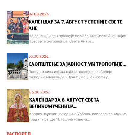
06.08.2026.
КАЛЕНДАР ЗА 7. АВГУСТ УСПЕНИЈЕ СВЕТЕ
АНЕ
На данашњи дан празнује се успеније Свете Ане, мајке
Пресвете Богородице. Света Ана је...
06.08.2026.
САОПШТЕЊЕ ЗА ЈАВНОСТ МИТРОПОЛИЈЕ...
Поводом низа изјава које је предсједник Србије
господин Александар Вучић дао у јавности у...
06.08.2026.
КАЛЕНДАР ЗА 6. АВГУСТ СВЕТА
ВЕЛИКОМУЧЕНИЦА...
Кћерка царског намесника Урбана, идолопоклоника, из
града Тира. До 11. године живота...
РАСПОРЕД