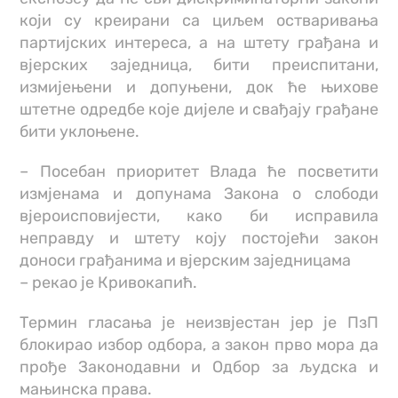
који су креирани са циљем остваривања
партијских интереса, а на штету грађана и
вјерских заједница, бити преиспитани,
измијењени и допуњени, док ће њихове
штетне одредбе које дијеле и свађају грађане
бити уклоњене.
– Посебан приоритет Влада ће посветити
измјенама и допунама Закона о слободи
вјероисповијести, како би исправила
неправду и штету коју постојећи закон
доноси грађанима и вјерским заједницама
– рекао је Кривокапић.
Термин гласања је неизвјестан јер је ПзП
блокирао избор одбора, а закон прво мора да
прође Законодавни и Одбор за људска и
мањинска права.