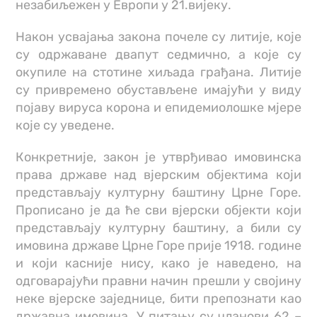
незабиљежен у Европи у 21.вијеку.
Након усвајања закона почеле су литије, које
су одржаване двапут седмично, а које су
окупиле на стотине хиљада грађана. Литије
су привремено обустављене имајући у виду
појаву вируса корона и епидемиолошке мјере
које су уведене.
Конкретније, закон је утврђивао имовинска
права државе над вјерским објектима који
представљају културну баштину Црне Горе.
Прописано је да ће сви вјерски објекти који
представљају културну баштину, а били су
имовина државе Црне Горе прије 1918. године
и који касније нису, како је наведено, на
одговарајући правни начин прешли у својину
неке вјерске заједнице, бити препознати као
државна имовина. У питању су чланови 62 –