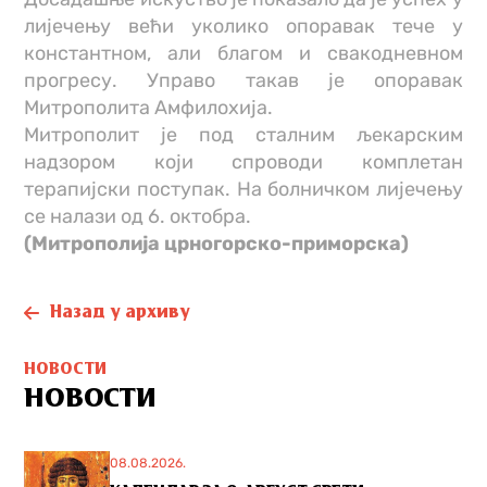
лијечењу већи уколико опоравак тече у
константном, али благом и свакодневном
прогресу. Управо такав је опоравак
Митрополита Амфилохија.
Митрополит је под сталним љекарским
надзором који спроводи комплетан
терапијски поступак. На болничком лијечењу
се налази од 6. октобра.
(Митрополија црногорско-приморска)
Назад у архиву
НОВОСТИ
НОВОСТИ
08.08.2026.