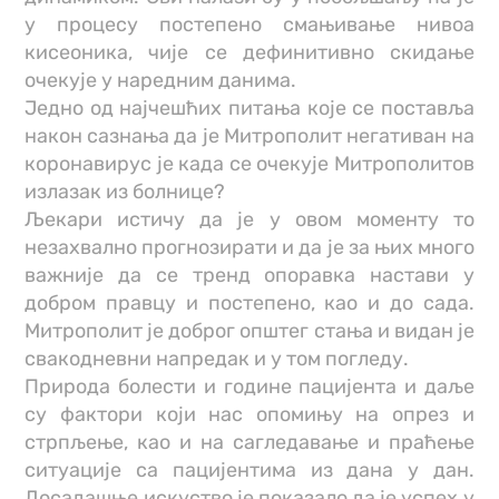
у процесу постепено смањивање нивоа
кисеоника, чије се дефинитивно скидање
очекује у наредним данима.
Једно од најчешћих питања које се поставља
након сазнања да је Митрополит негативан на
коронавирус је када се очекује Митрополитов
излазак из болнице?
Љекари истичу да је у овом моменту то
незахвално прогнозирати и да је за њих много
важније да се тренд опоравка настави у
добром правцу и постепено, као и до сада.
Митрополит је доброг општег стања и видан је
свакодневни напредак и у том погледу.
Природа болести и године пацијента и даље
су фактори који нас опомињу на опрез и
стрпљење, као и на сагледавање и праћење
ситуације са пацијентима из дана у дан.
Досадашње искуство је показало да је успех у