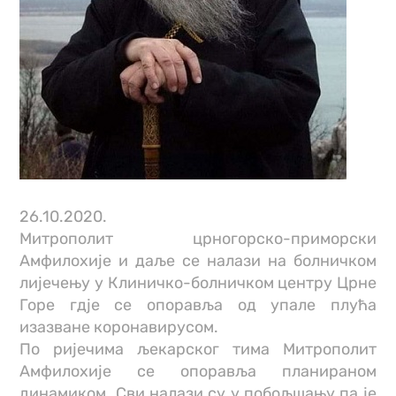
26.10.2020.
Митрополит црногорско-приморски
Амфилохије и даље се налази на болничком
лијечењу у Клиничко-болничком центру Црне
Горе гдје се опоравља од упале плућа
изазване коронавирусом.
По ријечима љекарског тима Митрополит
Амфилохије се опоравља планираном
динамиком. Сви налази су у побољшању па је