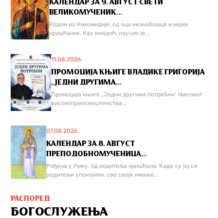
КАЛЕНДАР ЗА 9. АВГУСТ СВЕТИ
ВЕЛИКОМУЧЕНИК...
Родом из Никомидије, од оца незнабошца и мајке
хришћанке. Као младић, изучио је...
11.08.2026.
ПРОМОЦИЈА КЊИГЕ ВЛАДИКЕ ГРИГОРИЈА
,,ЈЕДНИ ДРУГИМА...
Промоција књиге „Једни другима потребни“ Његовог
високопреосвештенства...
07.08.2026.
КАЛЕНДАР ЗА 8. АВГУСТ
ПРЕПОДОБНОМУЧЕНИЦА...
Рођена у Риму, од родитеља хришћана. Када су јој се
родитељи упокојили, све своје имање...
РАСПОРЕД
БОГОСЛУЖЕЊА