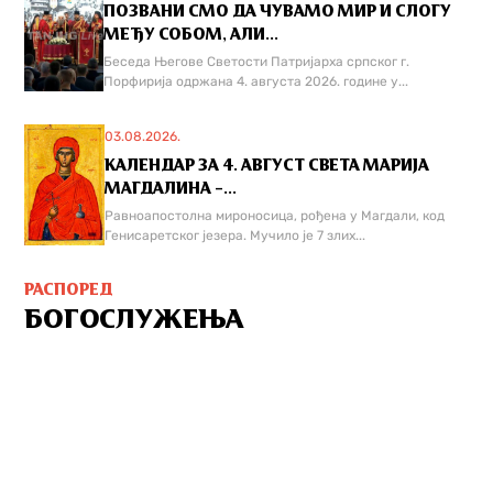
ПОЗВАНИ СМО ДА ЧУВАМО МИР И СЛОГУ
МЕЂУ СОБОМ, АЛИ...
Беседа Његове Светости Патријарха српског г.
Порфирија одржана 4. августа 2026. године у...
03.08.2026.
КАЛЕНДАР ЗА 4. АВГУСТ СВЕТА МАРИЈА
МАГДАЛИНА –...
Равноапостолна мироносица, рођена у Магдали, код
Генисаретског језера. Мучилo је 7 злих...
РАСПОРЕД
БОГОСЛУЖЕЊА