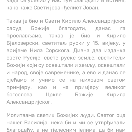
када се уселио у нас пун благодати и истине,
како каже Свети јеванђелист Јован.
Такав је био и Свети Кирило Александријски,
сасуд Божије благодати, данас га
прослављамо, такав је био и Кирило
Бјелозерски, светитељ руски у 15. вијеку, у
вријеме Нила Сорскога. Дивна два изданка
свете Русије, свете руске земље, светитељи
Божији који су освештали и земљу, освештали
и народ, своје савременике, а ево и данас се
сјећамо и учимо се на њиховом светом
примјеру, као и на примјеру великог
богослова Цркве Божије Кирила
Александријског.
Молитвама светих Божијих људи, Светог оца
нашег Василија, нека би и ми се утврђивали
благодаћу, а не тјелесним јелима, да би нам