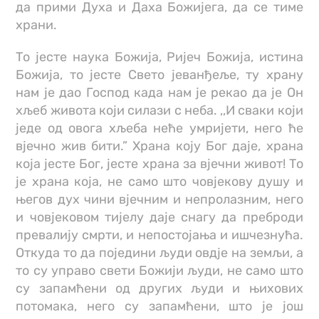
да прими Духа и Даха Божијега, да се тиме
храни.
То јесте наука Божија, Ријеч Божија, истина
Божија, то јесте Свето јеванђеље, ту храну
нам је дао Господ када нам је рекао да је Он
хљеб живота који силази с неба. ,,И сваки који
једе од овога хљеба неће умријети, него ће
вјечно жив бити.” Храна коју Бог даје, храна
која јесте Бог, јесте храна за вјечни живот! То
је храна која, не само што човјекову душу и
његов дух чини вјечним и непролазним, него
и човјековом тијелу даје снагу да преброди
превалију смрти, и непостојања и ишчезнућа.
Откуда то да поједини људи овдје на земљи, а
то су управо свети Божији људи, не само што
су запамћени од других људи и њихових
потомака, него су запамћени, што је још