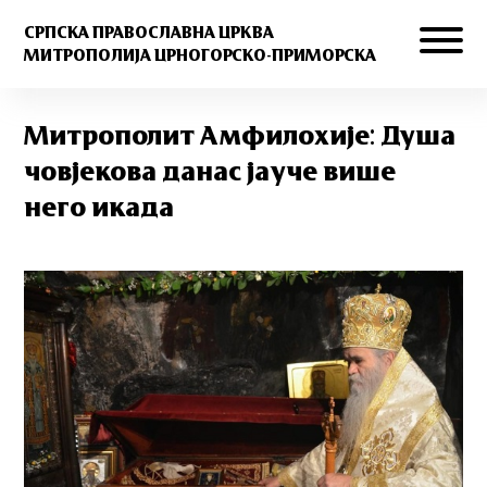
СРПСКА ПРАВОСЛАВНА ЦРКВА
МИТРОПОЛИЈА ЦРНОГОРСКО-ПРИМОРСКА
Митрополит Амфилохије: Душа
човјекова данас јауче више
него икада