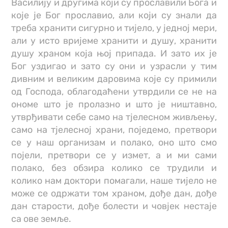
Василију и другима који су прославили Бога и
које је Бог прославио, али који су знали да
треба хранити сигурно и тијело, у једној мери,
али у исто вријеме хранити и душу, хранити
душу храном која њој припада. И зато их је
Бог уздигао и зато су они и узрасли у тим
дивним и великим даровима које су примили
од Господа, облагодаћени утврдили се не на
ономе што је пролазно и што је ништавно,
утврђивати себе само на тјелесном живљењу,
само на тјелесној храни, поједемо, претвори
се у наш организам и полако, оно што смо
појели, претвори се у измет, а и ми сами
полако, без обзира колико се трудили и
колико нам доктори помагали, наше тијело не
може се одржати том храном, дође дан, дође
дан старости, дође болести и човјек нестаје
са ове земље.