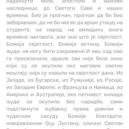
надахнути били, апостоли и њихови
наследници, до Светога Саве и наших
времена. Био је прогнан, прогнан да би био
заборављен, да не би могао да врши утицај на
студенте, на народ, на омладину онога
времена његовога, али оно што је свјетлост,
Божија свјетлост, Божија истина, Божији
људи, не могу бити сакривени! И ево, кад смо
га пресвлачили, одакле све није било оних
који су се окупили око његових светих
моштију, који су изашли на свјетлост дана. Из
Јеладе, из Бугарске, из Румуније, из Русије,
из Западне Европе, и Француза и Њемаца, из
Америке и Аустралије, око петнаест хиљада
људи се окупило без наредбе, сами
подстакнути љубављу према дивном и
чудесном сасуду Божије благодати,
новојављеном Оцу Јустину, слично Светом