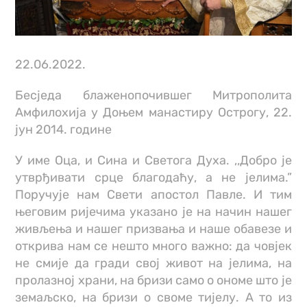
22.06.2022.
Бесједа блаженопочившег Митрополита
Амфилохија у Доњем манастиру Острогу, 22.
јун 2014. године
У име Оца, и Сина и Светога Духа. ,,Добро је
утврђивати срце благодаћу, а не јелима.”
Поручује нам Свети апостол Павле. И тим
његовим ријечима указано је на начин нашег
живљења и нашег призвања и наше обавезе и
открива нам се нешто много важно: да човјек
не смије да гради свој живот на јелима, на
пролазној храни, на бризи само о ономе што је
земаљско, на бризи о своме тијелу. А то из