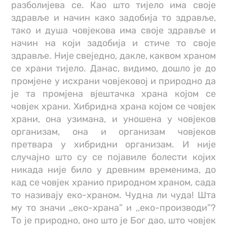
разболијева се. Као што тијело има своје
здравље и начин како задобија то здравље,
тако и душа човјекова има своје здравље и
начин на који задобија и стиче то своје
здравље. Није свеједно, дакле, каквом храном
се храни тијело. Данас, видимо, дошло је до
промјене у исхрани човјековој и природно да
је та промјена вјештачка храна којом се
човјек храни. Хибридна храна којом се човјек
храни, она узимана, и уношена у човјеков
организам, она и организам човјеков
претвара у хибридни организам. И није
случајно што су се појавиле болести којих
никада није било у древним временима, до
кад се човјек хранио природном храном, сада
то називају еко-храном. Чудна ли чуда! Шта
му то значи ,,еко-храна” и ,,еко-производи”?
То је природно, оно што је Бог дао, што човјек