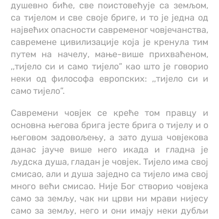
душевно биће, све поистовећује са земљом,
са тијелом и све своје бриге, и то је једна од
највећих опасности савременог човјечанства,
савремене цивилизације која је кренула тим
путем на начелу, мање-више прихваћеном,
,,тијело си и само тијело” као што је говорио
неки од философа европских: ,,тијело си и
само тијело”.
Савремени човјек се креће том правцу и
основна његова брига јесте брига о тијелу и о
његовом задовољењу, а зато душа човјекова
данас јауче више него икада и гладна је
људска душа, гладан је човјек. Тијело има свој
смисао, али и душа заједно са тијело има свој
много већи смисао. Није Бог створио човјека
само за земљу, чак ни црви ни мрави нијесу
само за земљу, него и они имају неки дубљи