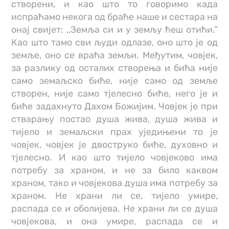
створени, и као што то говоримо када
испраћамо некога од браће наше и сестара на
онај свијет: ,,Земља си и у земљу ћеш отићи.”
Као што тамо сви људи одлазе, оно што је од
земље, оно се враћа земљи. Међутим, човјек,
за разлику од осталих створења и бића није
само земаљско биће, није само од земље
створен, није само тјелесно биће, него је и
биће задахнуто Дахом Божијим. Човјек је при
стварању постао душа жива, душа жива и
тијело и земаљски прах уједињени то је
човјек, човјек је двоструко биће, духовно и
тјелесно. И као што тијело човјеково има
потребу за храном, и не за било каквом
храном, тако и човјекова душа има потребу за
храном. Не храни ли се, тијело умире,
распада се и оболијева. Не храни ли се душа
човјекова, и она умире, распада се и