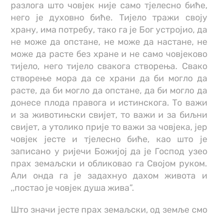
разлога што човјек није само тјелесно биће,
него је духовно биће. Тијело тражи своју
храну, има потребу, тако га је Бог устројио, да
не може да опстане, не може да настане, не
може да расте без хране и не само човјеково
тијело, него тијело свакога створења. Свако
створење мора да се храни да би могло да
расте, да би могло да опстане, да би могло да
донесе плода правога и истинскога. То важи
и за животињски свијет, то важи и за биљни
свијет, а утолико прије то важи за човјека, јер
човјек јесте и тјелесно биће, као што је
записано у ријечи Божијој да је Господ узео
прах земаљски и обликовао га Својом руком.
Али онда га је задахнуо дахом живота и
,,постао је човјек душа жива”.
Што значи јесте прах земаљски, од земље смо