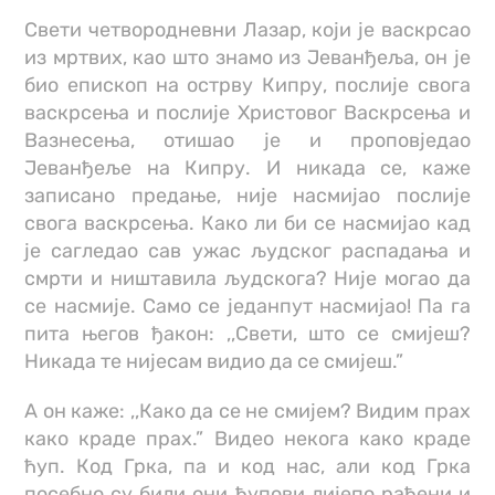
Свети четвородневни Лазар, који је васкрсао
из мртвих, као што знамо из Јеванђеља, он је
био епископ на острву Кипру, послије свога
васкрсења и послије Христовог Васкрсења и
Вазнесења, отишао је и проповједао
Јеванђеље на Кипру. И никада се, каже
записано предање, није насмијао послије
свога васкрсења. Како ли би се насмијао кад
је сагледао сав ужас људског распадања и
смрти и ништавила људскога? Није могао да
се насмије. Само се једанпут насмијао! Па га
пита његов ђакон: ,,Свети, што се смијеш?
Никада те нијесам видио да се смијеш.”
А он каже: ,,Како да се не смијем? Видим прах
како краде прах.” Видео некога како краде
ћуп. Код Грка, па и код нас, али код Грка
посебно су били они ћупови лијепо рађени и