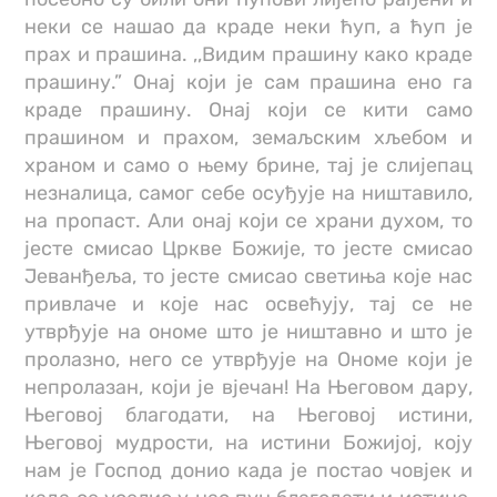
неки се нашао да краде неки ћуп, а ћуп је
прах и прашина. ,,Видим прашину како краде
прашину.” Онај који је сам прашина ено га
краде прашину. Онај који се кити само
прашином и прахом, земаљским хљебом и
храном и само о њему брине, тај је слијепац
незналица, самог себе осуђује на ништавило,
на пропаст. Али онај који се храни духом, то
јесте смисао Цркве Божије, то јесте смисао
Јеванђеља, то јесте смисао светиња које нас
привлаче и које нас освећују, тај се не
утврђује на ономе што је ништавно и што је
пролазно, него се утврђује на Ономе који је
непролазан, који је вјечан! На Његовом дару,
Његовој благодати, на Његовој истини,
Његовој мудрости, на истини Божијој, коју
нам је Господ донио када је постао човјек и