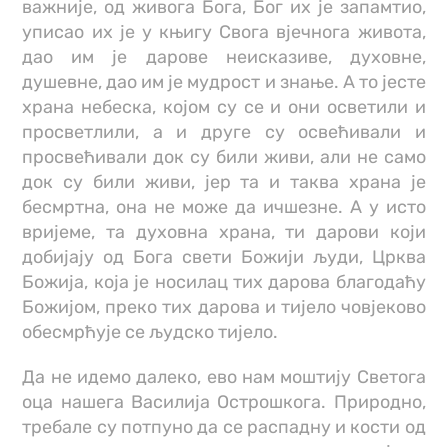
важније, од живога Бога, Бог их је запамтио,
уписао их је у књигу Свога вјечнога живота,
дао им је дарове неисказиве, духовне,
душевне, дао им је мудрост и знање. А то јесте
храна небеска, којом су се и они осветили и
просветлили, а и друге су освећивали и
просвећивали док су били живи, али не само
док су били живи, јер та и таква храна је
бесмртна, она не може да ичшезне. А у исто
вријеме, та духовна храна, ти дарови који
добијају од Бога свети Божији људи, Црква
Божија, која је носилац тих дарова благодаћу
Божијом, преко тих дарова и тијело човјеково
обесмрћује се људско тијело.
Да не идемо далеко, ево нам моштију Светога
оца нашега Василија Острошкога. Природно,
требале су потпуно да се распадну и кости од