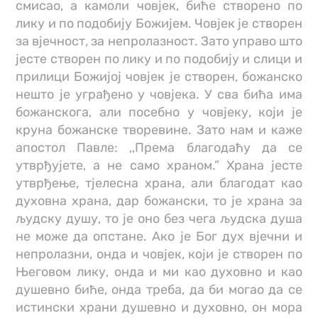
смисао, а камоли човјек, биће створено по
лику и по подобију Божијем. Човјек је створен
за вјечност, за непролазност. Зато управо што
јесте створен по лику и по подобију и слици и
прилици Божијој човјек је створен, божанско
нешто је уграђено у човјека. У сва бића има
божанскога, али посебно у човјеку, који је
круна божанске творевине. Зато нам и каже
апостол Павле: ,,Према благодаћу да се
утврђујете, а не само храном.” Храна јесте
утврђење, тјелесна храна, али благодат као
духовна храна, дар божански, то је храна за
људску душу, то је оно без чега људска душа
не може да опстане. Ако је Бог дух вјечни и
непролазни, онда и човјек, који је створен по
Његовом лику, онда и ми као духовно и као
душевно биће, онда треба, да би могао да се
истински храни душевно и духовно, он мора