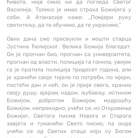
ћивота, није смио ни да погледа Светог
Василија. Толико је имао страха Божијега у
себи. А Атанасије каже: ,,Помјери руку
светитељу, да те обучемо, да те украсимо.”
Ових дана смо пресвукли и мошти старца
Јустина Ћелијског. Велика Божија благодат.
Он је прогнан био, прогнан са универзитета,
прогнан од власти, полиција га гонила, увијек
га је пратила полиција тридесет година, али
је хранећи своје тијело по потреби, по мјери,
постећи дан и ноћ, он је прије свега, хранио
своју душу, вјером, надом, љубављу, истином
Божијом, добротом Божијом, мудрошћу
Божијом, непрекидно, учећи се, из Откривења
Божијег, Светога писма Новога и Старога
завјета и тумачећи Свето писмо, па онда
учећи се од Светих отаца који су Богом