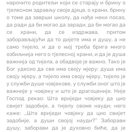
нарочито родитељи који се старају и брину о
тјелесном здрављу своје дјеце, о храни, брину
о томе да заврши школу, да нађе неки посао,
да ради да би могао да заради, да би могао да
се храни, да се издржава, притом
заборављајући да то дијете има и душу, а не
само тијело, и да о њој треба брига много
озбиљнија него о тјелесној храни, и да је душа
важнија од тијела, а обадвоје је важно. Тако је
Бог удесио да све има своју мјеру: душа има
своју мјеру, а тијело има своју мјеру, тијело је
у служби душе човјекове, у служби оног што је
важније у човјеку и што је драгоценије. Није
Господ рекао: Шта вриједи човјеку да цио
свијет задобије, а тијелу своме науди; него
каже: ,,Шта вриједи човјеку да цио свијет
задобије, а души својој науди?” Заборави
душу, заборави да је духовно биће, да је