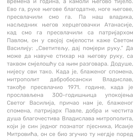
времена и година, а камоли његово тијело.
Ево га, руке његове благодатне, ноге његове,
пресвлачили смо га. Па наш владика,
насљедник његов херцеговачки Атанасије,
кад смо га пресвлачили са патријархом
Павлом, он у својој смјелости каже Светом
Василију: ,,Светитељу, дај помјери руку.” Да
може да навуче стихар на његову руку, са
таквом смјелошћу са њим разговара. Додуше,
нијесу сви тако. Када је, блаженог спомена,
митрополит дабробосански Владислав,
такође пресвлачио 1971. године, када је
прослављена 300-годишњица упокојења
Светог Василија, причао нам је, блаженог
спомена, патријарх Павле, добра и честита
душа благочестива Владислава митрополита,
који је син једног познатог пјесника, Исаије
Митровића, он се био згучио ту негдје поред