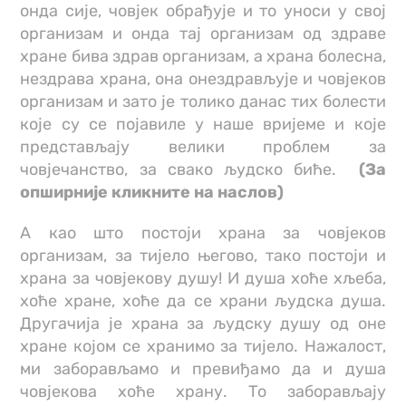
онда сије, човјек обрађује и то уноси у свој
организам и онда тај организам од здраве
хране бива здрав организам, а храна болесна,
нездрава храна, она онездрављује и човјеков
организам и зато је толико данас тих болести
које су се појавиле у наше вријеме и које
представљају велики проблем за
човјечанство, за свако људско биће.
(За
опширније кликните на наслов)
А као што постоји храна за човјеков
организам, за тијело његово, тако постоји и
храна за човјекову душу! И душа хоће хљеба,
хоће хране, хоће да се храни људска душа.
Другачија је храна за људску душу од оне
хране којом се хранимо за тијело. Нажалост,
ми заборављамо и превиђамо да и душа
човјекова хоће храну. То заборављају