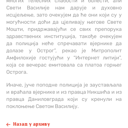
многих телесних слабости и болести, али
Свети Василије нам дарује и духовно
исцјељење, зато очекујем да ће они који су у
могућности доћи да цјеливају његове Свете
Мошти, придржавајући се свих препорука
здравствених институција, такође очекујем
да полиција неће спречавати вјернике да
долазе у Острог”, рекао је Митрополит
Амфилохије гостујући у “Интернет литији”,
која се вечерас емитовала са платоа горњег
Острога.
Иначе, јуче поподне полиција је заустављала
и враћала вјернике и из правца Никшића и из
правца Даниловграда који су кренули на
поклоњење Светом Василију.
Назад у архиву