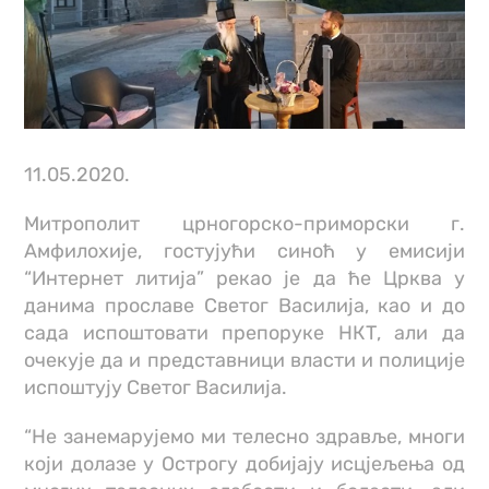
11.05.2020.
Митрополит црногорско-приморски г.
Амфилохије, гостујући синоћ у емисији
“Интернет литија” рекао је да ће Црква у
данима прославе Светог Василија, као и до
сада испоштовати препоруке НКТ, али да
очекује да и представници власти и полиције
испоштују Светог Василија.
“Не занемарујемо ми телесно здравље, многи
који долазе у Острогу добијају исцјељења од