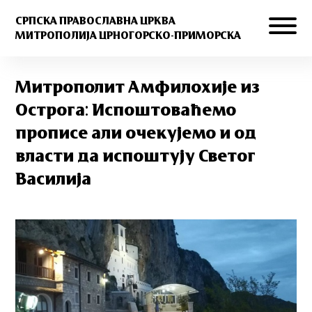
СРПСКА ПРАВОСЛАВНА ЦРКВА
МИТРОПОЛИЈА ЦРНОГОРСКО-ПРИМОРСКА
Митрополит Амфилохије из
Острога: Испоштоваћемо
прописе али очекујемо и од
власти да испоштују Светог
Василија