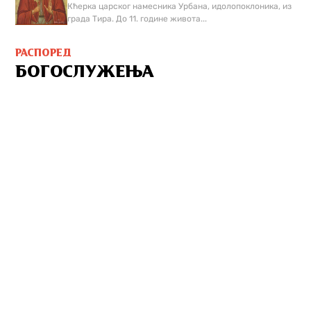
Кћерка царског намесника Урбана, идолопоклоника, из
града Тира. До 11. године живота...
РАСПОРЕД
БОГОСЛУЖЕЊА