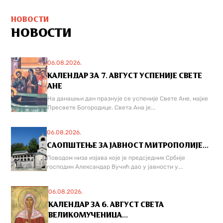
НОВОСТИ
НОВОСТИ
06.08.2026.
КАЛЕНДАР ЗА 7. АВГУСТ УСПЕНИЈЕ СВЕТЕ
АНЕ
На данашњи дан празнује се успеније Свете Ане, мајке
Пресвете Богородице. Света Ана је...
06.08.2026.
САОПШТЕЊЕ ЗА ЈАВНОСТ МИТРОПОЛИЈЕ...
Поводом низа изјава које је предсједник Србије
господин Александар Вучић дао у јавности у...
06.08.2026.
КАЛЕНДАР ЗА 6. АВГУСТ СВЕТА
ВЕЛИКОМУЧЕНИЦА...