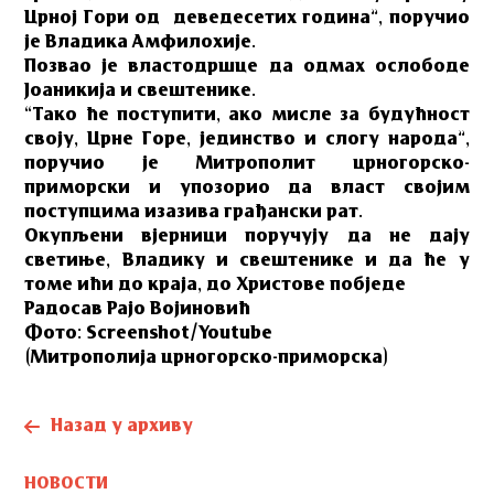
Црној Гори од деведесетих година”, поручио
је Владика Амфилохије.
Позвао је властодршце да одмах ослободе
Јоаникија и свештенике.
“Тако ће поступити, ако мисле за будућност
своју, Црне Горе, јединство и слогу народа”,
поручио је Митрополит црногорско-
приморски и упозорио да власт својим
поступцима изазива грађански рат.
Окупљени вјерници поручују да не дају
светиње, Владику и свештенике и да ће у
томе ићи до краја, до Христове побједе
Радосав Рајо Војиновић
Фото: Screenshot/Youtube
(Митрополија црногорско-приморска)
Назад у архиву
НОВОСТИ