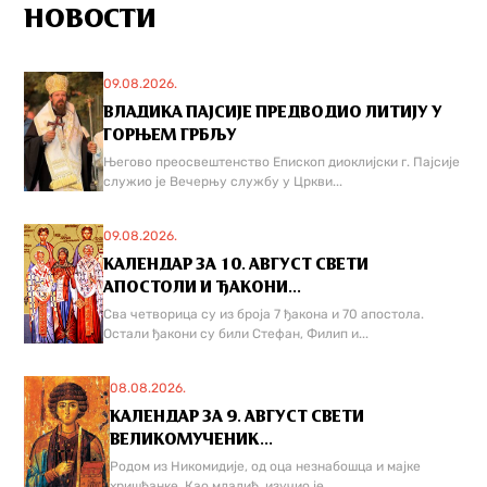
НОВОСТИ
09.08.2026.
ВЛАДИКА ПАЈСИЈЕ ПРЕДВОДИО ЛИТИЈУ У
ГОРЊЕМ ГРБЉУ
Његово преосвештенство Епископ диоклијски г. Пајсије
служио је Вечерњу службу у Цркви...
09.08.2026.
КАЛЕНДАР ЗА 10. АВГУСТ СВЕТИ
АПОСТОЛИ И ЂАКОНИ...
Сва четворица су из броја 7 ђакона и 70 апостола.
Остали ђакони су били Стефан, Филип и...
08.08.2026.
КАЛЕНДАР ЗА 9. АВГУСТ СВЕТИ
ВЕЛИКОМУЧЕНИК...
Родом из Никомидије, од оца незнабошца и мајке
хришћанке. Као младић, изучио је...