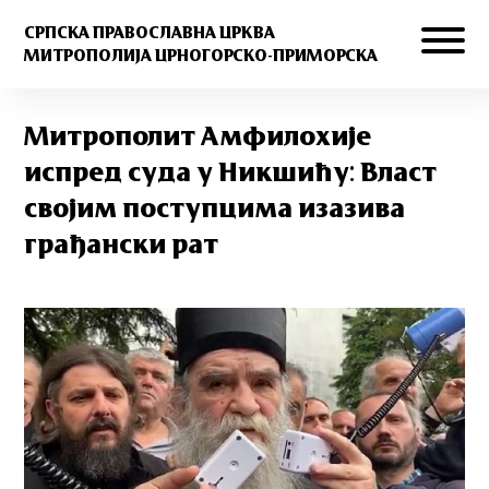
СРПСКА ПРАВОСЛАВНА ЦРКВА
МИТРОПОЛИЈА ЦРНОГОРСКО-ПРИМОРСКА
Митрополит Амфилохије
испред суда у Никшићу: Власт
својим поступцима изазива
грађански рат