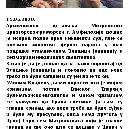
15.05.2020.
Архиепископ цетињски Митрополит
црногорско-приморски г. Амфилохије дошао
је испред подне пред никшићки суд, гдје се
окупило мноштво вјерног народа у знак
подршке утамниченом Владици Јоаникију и
седморици никшићких свештеника.
Казао је да је дошао да затражи опроштај од
Владике Јоаникија и поновио да ако неко
треба да буде хапшен и суђен да је то он.
“Молим Владику да ми опрости што је мојом
кривицом постао Епископ Епархије
будимљанско-никшићке и мојом кривицом
се укључио да брани светиње. Ја сам ту
главни кривац, ако неко треба да буде суђен
и буде му пресуђено, онда нема другога у
Црној Гори сем Митрополита који је главни
гривац за све оно што се дешава у Цркви у