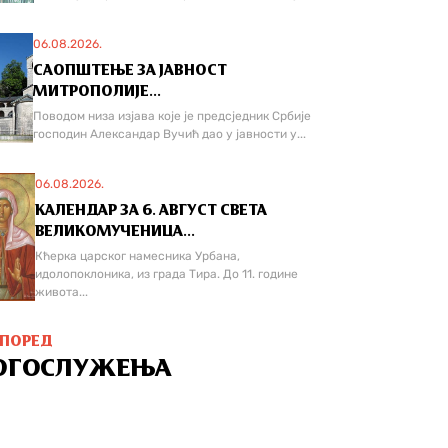
06.08.2026.
САОПШТЕЊЕ ЗА ЈАВНОСТ
МИТРОПОЛИЈЕ...
Поводом низа изјава које је предсједник Србије
господин Александар Вучић дао у јавности у...
06.08.2026.
КАЛЕНДАР ЗА 6. АВГУСТ СВЕТА
ВЕЛИКОМУЧЕНИЦА...
Кћерка царског намесника Урбана,
идолопоклоника, из града Тира. До 11. године
живота...
СПОРЕД
ОГОСЛУЖЕЊА