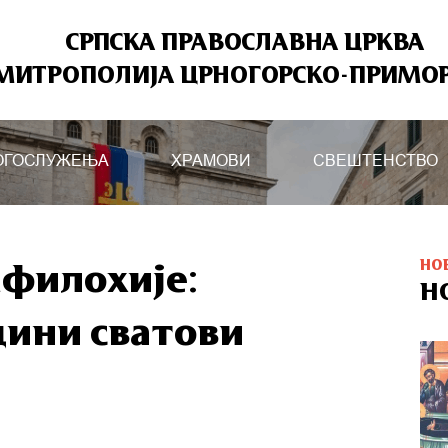
СРПСКА ПРАВОСЛАВНА ЦРКВА
МИТРОПОЛИЈА ЦРНОГОРСКО-ПРИМО
ОГОСЛУЖЕЊА
ХРАМОВИ
СВЕШТЕНСТВО
НО
филохије:
Н
дини сватови