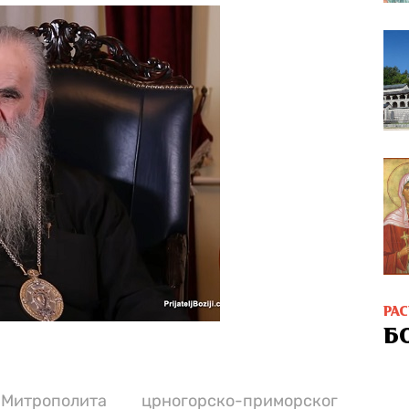
РА
Б
итрополита црногорско-приморског