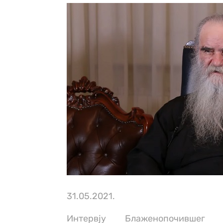
31.05.2021.
Интервју Блаженопочившег М