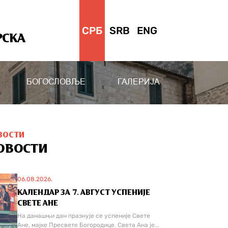
СРБ
SRB
ENG
РСКА
БОГОСЛОВЉЕ
ГАЛЕРИЈА
ВОСТИ
ОВОСТИ
06.08.2026.
КАЛЕНДАР ЗА 7. АВГУСТ УСПЕНИЈЕ
СВЕТЕ АНЕ
На данашњи дан празнује се успеније Свете
Ане, мајке Пресвете Богородице. Света Ана је...