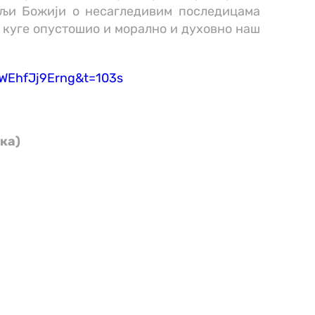
ељи Божији о несагледивим последицама
т куге опустошио и морално и духовно наш
WEhfJj9Erng&t=103s
ка)