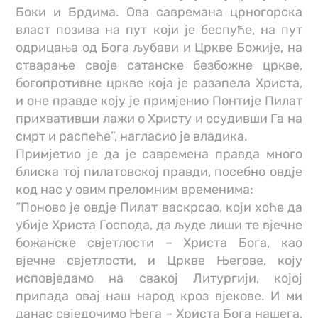
Боки и Брдима. Ова савремана црногорска
власт позива на пут који је беспуће, на пут
одрицања од Бога љубави и Цркве Божије, на
стварање своје сатанске безбожне цркве,
богопротивне цркве која је разапела Христа,
и оне правде коју је примјенио Понтије Пилат
прихвативши лажи о Христу и осудивши Га на
смрт и распеће”, нагласио је владика.
Примјетио је да је савремена правда много
блиска тој пилатовској правди, посебно овдје
код нас у овим преломним временима:
“Поново је овдје Пилат васкрсао, који хоће да
убије Христа Господа, да људе лиши те вјечне
божанске свјетлости – Христа Бога, као
вјечне свјетлости, и Цркве Његове, коју
исповједамо на свакој Литургији, којој
припада овај наш народ кроз вјекове. И ми
данас свједочимо Њега – Христа Бога нашега,