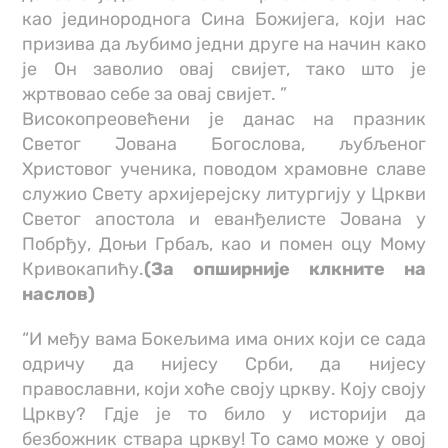
као јединороднога Сина Божијега, који нас
призива да љубимо једни друге на начин како
је Он заволио овај свијет, тако што је
жртвовао себе за овај свијет. ”
Високопреовећени је данас на празник
Светог Јована Богослова, љубљеног
Христовог ученика, поводом храмовне славе
служио Свету архијерејску литургију у Цркви
Светог апостола и еванђелисте Јована у
Побрђу, Доњи Грбаљ, као и помен оцу Мому
Кривокапићу.
(За опширније клкните на
наслов)
“И међу вама Бокељима има оних који се сада
одричу да нијесу Срби, да нијесу
православни, који хоће своју цркву. Коју своју
Цркву? Гдје је то било у историји да
безбожник ствара цркву! То само може у овој