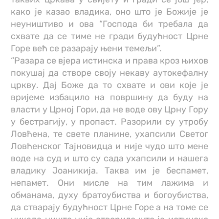
како је казао владика, оно што је Божије је
неуништиво и ова “Господа би требала да
схвате да се тиме не гради будућност Црне
Горе већ се разарају њени темељи”.
“Разара се вјера истинска и права кроз њихов
покушај да створе своју некаву аутокефалну
цркву. Дај Боже да то схвате и ови које је
вријеме избацило на површину да буду на
власти у Црној Гори, да не воде ову Црну Гору
у бестрагију, у пропаст. Разорили су утробу
Ловћена, те свете планине, ухапсили Светог
Ловћенског Тајновидца и није чудо што мене
воде на суд и што су сада ухапсили и нашега
владику Јоаникија. Таква им је беспамет,
непамет. Они мисле на тим лажима и
обманама, духу братоубиства и богоубиства,
да стварају будућност Црне Горе а на томе се