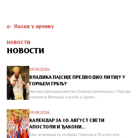
Назад у архиву
НОВОСТИ
НОВОСТИ
09.08.2026.
ВЛАДИКА ПАЈСИЈЕ ПРЕДВОДИО ЛИТИЈУ У
ГОРЊЕМ ГРБЉУ
Његово преосвештенство Епископ диоклијски г. Пајсије
служио је Вечерњу службу у Цркви...
09.08.2026.
КАЛЕНДАР ЗА 10. АВГУСТ СВЕТИ
АПОСТОЛИ И ЂАКОНИ...
Сва четворица су из броја 7 ђакона и 70 апостола.