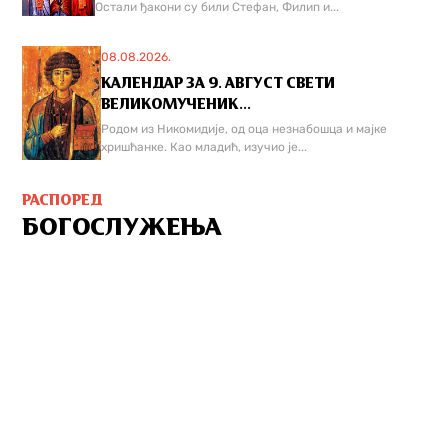
Остали ђакони су били Стефан, Филип и...
08.08.2026.
КАЛЕНДАР ЗА 9. АВГУСТ СВЕТИ
ВЕЛИКОМУЧЕНИК...
Родом из Никомидије, од оца незнабошца и мајке
хришћанке. Као младић, изучио је...
РАСПОРЕД
БОГОСЛУЖЕЊА