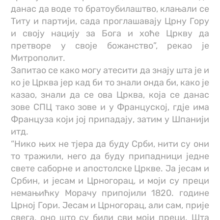
данас да воде то братоубилаштво, клањали се
Титу и партији, сада проглашавају Црну Гору
и своју нацију за Бога и хоће Цркву да
претворе у своје божанство”, рекао је
Митрополит.
Запитао се како могу атесити да знају шта је и
ко је Црква јер кад би то знали онда би, како је
казао, знали да се овa Црква, која се данас
зове СПЦ тако зове и у Француској, гдје има
Француза који јој припадају, затим у Шпанији
итд.
“Нико њих не тјера да буду Срби, нити су они
то тражили, него да буду припадници једне
свете саборне и апостолске Цркве. Ја јесам и
Србин, и јесам и Црногорац, и моји су преци
немањићку Морачу припојили 1820. године
Црној Гори. Јесам и Црногорац, али сам, прије
свега, оно што су били сви моји преци. Шта