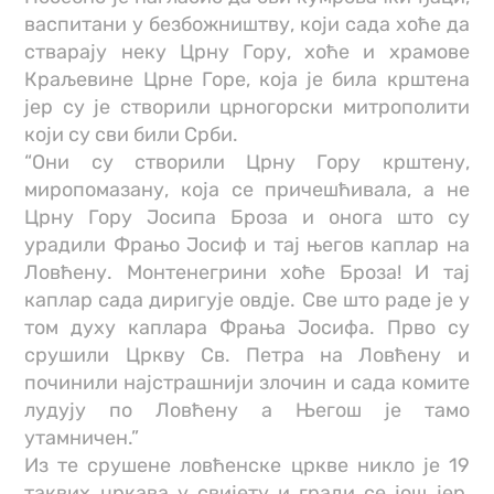
васпитани у безбожништву, који сада хоће да
стварају неку Црну Гору, хоће и храмове
Краљевине Црне Горе, која је била крштена
јер су је створили црногорски митрополити
који су сви били Срби.
“Они су створили Црну Гору крштену,
миропомазану, која се причешћивала, а не
Црну Гору Јосипа Броза и онога што су
урадили Фрањо Јосиф и тај његов каплар на
Ловћену. Монтенегрини хоће Броза! И тај
каплар сада диригује овдје. Све што раде је у
том духу каплара Фрања Јосифа. Прво су
срушили Цркву Св. Петра на Ловћену и
починили најстрашнији злочин и сада комите
лудују по Ловћену а Његош је тамо
утамничен.”
Из те срушене ловћенске цркве никло је 19
таквих цркава у свијету и гради се још јер,