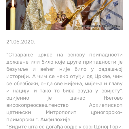
21.05.2020.
“Стварање цркве на основу припадности
државне или било које друге припадности је
безумље и већег није било у овдашњој
историји. А чим се неко отуђи од Цркве, чим
се обезбожи, онда све мијења, мијења и главу
и нацију, и тако то бива свуда у свијету”,
оцијенио је данас Његово
високопреосвештенство Архиепископ
цетињски Митрополит црногорско-
приморски г. Амфилохије.
“Видите шта се догађа овдје у овој Црној Гори,