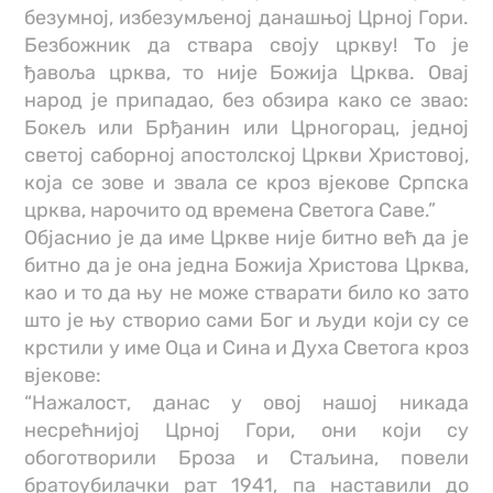
безумној, избезумљеној данашњој Црној Гори.
Безбожник да ствара своју цркву! То је
ђавоља црква, то није Божија Црква. Овај
народ је припадао, без обзира како се звао:
Бокељ или Брђанин или Црногорац, једној
светој саборној апостолској Цркви Христовој,
која се зове и звала се кроз вјекове Српска
црква, нарочито од времена Светога Саве.”
Објаснио је да име Цркве није битно већ да је
битно да је она једна Божија Христова Црква,
као и то да њу не може стварати било ко зато
што је њу створио сами Бог и људи који су се
крстили у име Оца и Сина и Духа Светога кроз
вјекове:
“Нажалост, данас у овој нашој никада
несрећнијој Црној Гори, они који су
обоготворили Броза и Стаљина, повели
братоубилачки рат 1941, па наставили до