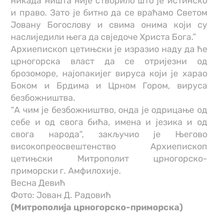
никада ништа није створило што је истинско
и право. Зато је битно да се враћамо Светом
Јовану Богослову и свима онима који су
наслиједили њега да свједоче Христа Бога.”
Архиепископ цетињски је изразио наду да ће
црногорска власт да се отријезни од
брозоморе, најопакијег вируса који је харао
Боком и Брдима и Црном Гором, вируса
безбожништва.
“А чим је безбожништво, онда је одрицање од
себе и од свога бића, имена и језика и од
свога народа”, закључио је Његово
високопреосвештенство Архиепископ
цетињски Митрополит црногорско-
приморски г. Амфилохије.
Весна Девић
Фото: Јован Д. Радовић
(Митрополија црногорско-приморска)