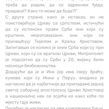
треба да радим, да се одрекнем ђеда,
предака!? Како то може да буде?!”
С друге стране, како је истакао, он не
поистовјећује Цркву са српством, истичући
да су истински прави Срби они који су
крштени, миропомазани, они који се
причешћују Тијелом и Крвљу Христовом.
Запитавши се колико је оних Срба који су при
Цркви, који су се вратили Цркви, Митрополит
је подсјетио да су Срби у 20. вијеку били
носиоци безбожништва.
Додајући да је и Инк јер има своју браћу,
кумове који су Инки у Перуу, владика је
нагласио да је најбитније да припадамо једној
светој саборној апостолској Цркви Христовој
а национално нек се осјећа ко како хоће по
мјесту гдје живи.
Посебно је нагласио да ови кумровачки ђаци,