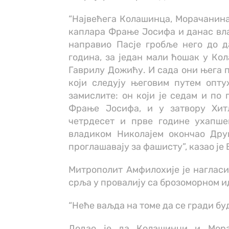
“Највећега Колашинца, Морачанина 
каплара Фрање Јосифа и данас влад
направио Пасје гробље него до д
година, за један мали ћошак у Ко
Гаврилу Дожићу. И сада они њега п
који следују његовим путем опт
замислите: он који је седам и по 
Фрање Јосифа, и у затвору Хитл
четрдесет и прве године ухапшен
владиком Николајем окончао Дру
проглашавају за фашисту”, казао је
Митрополит Амфилохије је нагласи
срља у провалију са брозоморном ид
“Неће ваљда на томе да се гради буд
Додао је да Колашинци и Мора