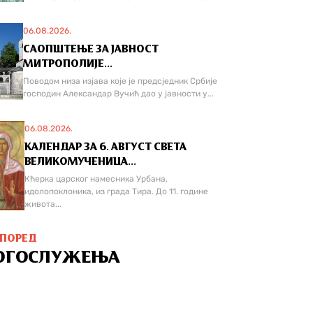
06.08.2026.
САОПШТЕЊЕ ЗА ЈАВНОСТ
МИТРОПОЛИЈЕ...
Поводом низа изјава које је предсједник Србије
господин Александар Вучић дао у јавности у...
06.08.2026.
КАЛЕНДАР ЗА 6. АВГУСТ СВЕТА
ВЕЛИКОМУЧЕНИЦА...
Кћерка царског намесника Урбана,
идолопоклоника, из града Тира. До 11. године
живота...
СПОРЕД
ОГОСЛУЖЕЊА