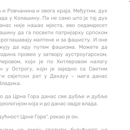
и Ровчанина и овога краја. Међутим, дух
а у Колашину. Па не само што је тај дух
анас није нашао мјеста, ево седамдесет
лашину да га посвети патријарху српском
роглашавају малтене и за фашисту. И оне
ужују да иду путем фашизма. Можете да
година провео у затвору аустроугарском,
еровом, који је по Хитлеровом налогу
 у Острогу, који је заједно са Светим
ги свјетски рат у Дахауу – њега данас
 Владика.
о да Црна Гора данас све дубље и дубље
еологијом која и до данас овдје влада.
ућност Црне Горе”, рекао је он.
чани не смију градити будућност на