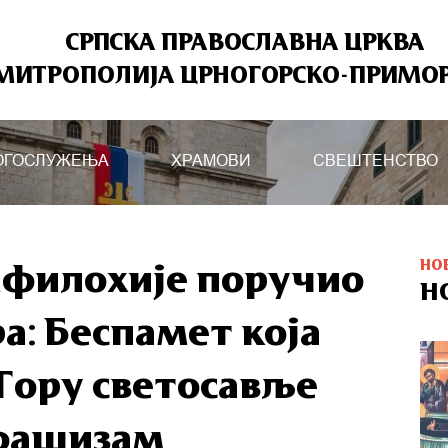
СРПСКА ПРАВОСЛАВНА ЦРКВА
МИТРОПОЛИЈА ЦРНОГОРСКО-ПРИМО
ОГОСЛУЖЕЊА
ХРАМОВИ
СВЕШТЕНСТВО
НО
филохије поручио
Н
а: Беспамет која
 Гору светосавље
 фашизам