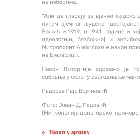
на изборима.
“Али да гласају за вјечно људско 
путем вјечног људског достојанст
Божић и 1919. и 1941. године и ко
идеологији, безбожној и антибож
Митрополит Амфилохије након пре
на Бјеласици.
Након Литургије одржано је тр
сабрање у склопу овогодишње маниф
Радосав Рајо Војиновић
Фото: Јован Д. Радовић
(Митрополиja црногорско-приморс
Назад у архиву