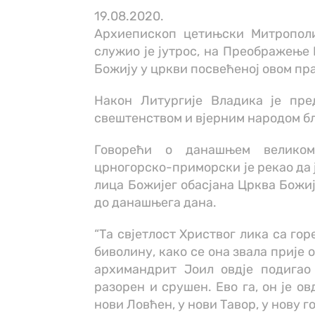
19.08.2020.
Архиепископ цетињски Митрополи
служио је јутрос, на Преображење
Божију у цркви посвећеној овом пр
Након Литургије Владика је пре
свештенством и вјерним народом бл
Говорећи о данашњем великом
црногорско-приморски је рекао да
лица Божијег обасјана Црква Божиј
до данашњега дана.
“Та свјетлост Христвог лика са гор
биволину, како се она звала прије 
архимандрит Јоил овдје подигао 
разорен и срушен. Ево га, он је о
нови Ловћен, у нови Тавор, у нову г