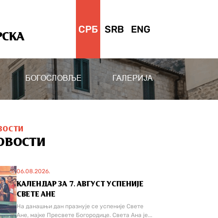
СРБ
SRB
ENG
РСКА
БОГОСЛОВЉЕ
ГАЛЕРИЈА
ВОСТИ
ОВОСТИ
06.08.2026.
КАЛЕНДАР ЗА 7. АВГУСТ УСПЕНИЈЕ
СВЕТЕ АНЕ
На данашњи дан празнује се успеније Свете
Ане, мајке Пресвете Богородице. Света Ана је...