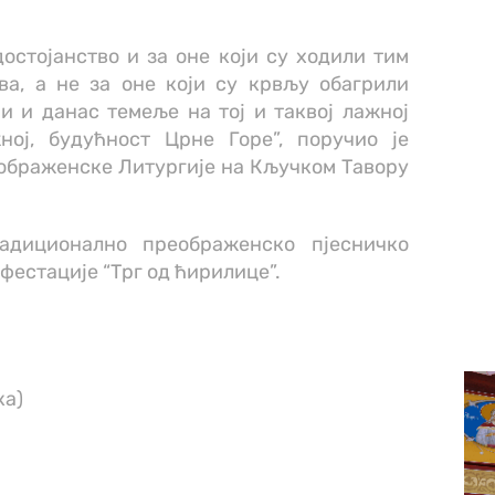
достојанство и за оне који су ходили тим
ва, а не за оне који су крвљу обагрили
ји и данас темеље на тој и таквој лажној
ној, будућност Црне Горе”, поручио је
ображенске Литургије на Кључком Тавору
адиционално преображенско пјесничко
естације “Трг од ћирилице”.
кa)