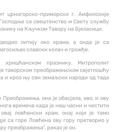
т црногорско-приморски г. Амфилохије
 Господње са свештенство м Свету службу
азнику на Кључком Тавору на Бјеласици.
дводио литију око храма, а онда је са
агосиљао славски колач и грожђе.
 хришћанском празнику, Митрополит
 је таворском преображењском свјетлошћу
а и кроз њу сви земаљски народи од тада
е Преображења, она је обасјала, ево, и ову
онога времена када је наш часни и честити
овај ловћенски храм, онај који је тамо
вдје са горе Ловћена ову гору претворио у
ору преображења”, рекао је он.