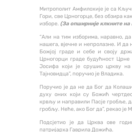
Митрополит Амфилохије је са Кључк
Гори, све Црногорце, без обзира как
изборе.
(За опширније клкните на
“Али на тим изборима, наравно, да
нашега, вјечне и непролазне. И да 
Божјој граде и себе и своју држ
Црногорци граде будућност Црне 
Јосифа који је срушио цркву на
Тајновидца”, поручио је Владика.
Поручио је да не да Бог да Колаш
духу оних који су Божић чертде
крвљу и направили Пасје гробље, д
гробљу. Неће, ако Бог да”, рекао је
Подсјетио је да Црква ове год
патријарха Гаврила Дожића.