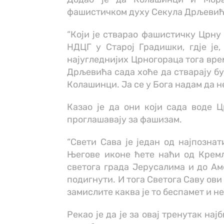
фашистичком духу Секула Дрљевић
“Који је стварао фашистичку Црну Г
НДЦГ у Старој Градишки, гдје је
најугледнијих Црногораца тога вре
Дрљевића сада хоће да стварају бу
Колашинци. Ја се у Бога надам да н
Казао је да они који сада воде Ц
проглашавају за фашизам.
“Свети Сава је један од најпозна
Његове иконе ћете наћи од Кремљ
светога града Јерусалима и до Ам
подигнути. И тога Светога Саву ов
замислите каква је то беспамет и не
Рекао је да је за овај тренутак на