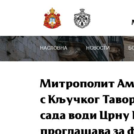
НАСЛОВНА
НОВОСТИ
Б
Митрополит Ам
с Кључког Тавор
сада води Црну
проглашава за