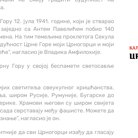
а.
ору 12. јула 1941. године, који је стварао
, заједно са Антем Павелићем побио 140
мена. На тим темељима проклетога Секула
дућност Црне Горе моји Црногорци и моји
КА
еће”, нагласио је Владика Амфилохије.
Ц
рну Гору у својој беспамети светосавље
тијих светитеља свеукупног хришћанства.
а, широм Русије, Румуније, Бугарске до
ерике. Храмови његови су широм свијета
и сада сврставају међу фашисте. Можете да
знање”, нагласио је он.
јбитније да сви Црногорци изађу да гласају