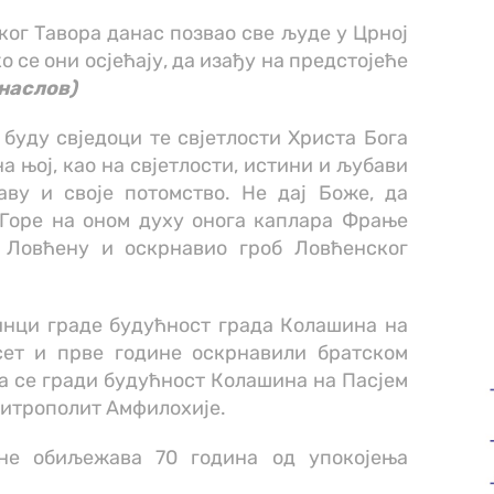
ог Тавора данас позвао све људе у Црној
о се они осјећају, да изађу на предстојеће
 наслов)
 буду свједоци те свјетлости Христа Бога
на њој, као на свјетлости, истини и љубави
аву и своје потомство. Не дај Боже, да
Горе на оном духу онога каплара Фрање
 Ловћену и оскрнавио гроб Ловћенског
инци граде будућност града Колашина на
сет и прве године оскрнавили братском
а се гради будућност Колашина на Пасјем
 Митрополит Амфилохије.
ине обиљежава 70 година од упокојења