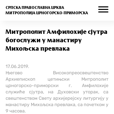
СРПСКА ПРАВОСЛАВНА ЦРКВА
МИТРОПОЛИЈА ЦРНОГОРСКО-ПРИМОРСКА
Митрополит Амфилохије сјутра
богослужи у манастиру
Михољска превлака
17.06.2019.
Његово Високопреосвештенство
Архиепископ цетињски Митрополит
црногорско-приморски г. Амфилохије
служиће сјутра, на Духовски уторак, са
свештенством Свету архијерејску литургију у
манастиру Михољска превлака, са почетком у
9 часова.