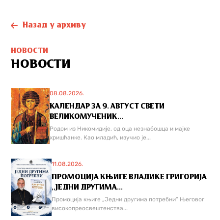
Назад у архиву
НОВОСТИ
НОВОСТИ
08.08.2026.
КАЛЕНДАР ЗА 9. АВГУСТ СВЕТИ
ВЕЛИКОМУЧЕНИК...
Родом из Никомидије, од оца незнабошца и мајке
хришћанке. Као младић, изучио је...
11.08.2026.
ПРОМОЦИЈА КЊИГЕ ВЛАДИКЕ ГРИГОРИЈА
,,ЈЕДНИ ДРУГИМА...
Промоција књиге „Једни другима потребни“ Његовог
високопреосвештенства...