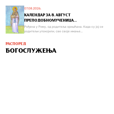
07.08.2026.
КАЛЕНДАР ЗА 8. АВГУСТ
ПРЕПОДОБНОМУЧЕНИЦА...
Рођена у Риму, од родитеља хришћана. Када су јој се
родитељи упокојили, све своје имање...
РАСПОРЕД
БОГОСЛУЖЕЊА