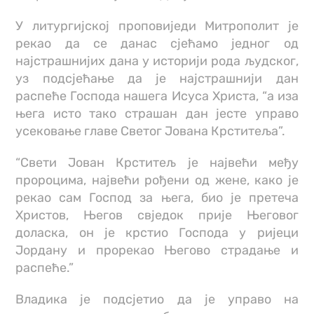
У литургијској проповиједи Митрополит је
рекао да се данас сјећамо једног од
најстрашнијих дана у историји рода људског,
уз подсјећање да је најстрашнији дан
распеће Господа нашега Исуса Христа, “а иза
њега исто тако страшан дан јесте управо
усековање главе Светог Јована Крститеља”.
“Свети Јован Крститељ је највећи међу
пророцима, највећи рођени од жене, како је
рекао сам Господ за њега, био је претеча
Христов, Његов свједок прије Његовог
доласка, он је крстио Господа у ријеци
Јордану и прорекао Његово страдање и
распеће.”
Владика је подсјетио да је управо на