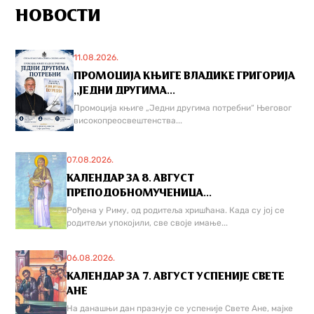
НОВОСТИ
11.08.2026.
ПРОМОЦИЈА КЊИГЕ ВЛАДИКЕ ГРИГОРИЈА
,,ЈЕДНИ ДРУГИМА...
Промоција књиге „Једни другима потребни“ Његовог
високопреосвештенства...
07.08.2026.
КАЛЕНДАР ЗА 8. АВГУСТ
ПРЕПОДОБНОМУЧЕНИЦА...
Рођена у Риму, од родитеља хришћана. Када су јој се
родитељи упокојили, све своје имање...
06.08.2026.
КАЛЕНДАР ЗА 7. АВГУСТ УСПЕНИЈЕ СВЕТЕ
АНЕ
На данашњи дан празнује се успеније Свете Ане, мајке