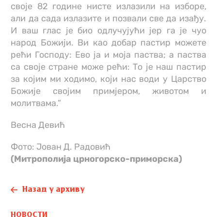
своје 82 године нисте излазили на изборе,
али да сада излазите и позвали све да изађу.
И ваш глас је био одлучујући јер га је чуо
народ Божији. Ви као добар пастир можете
рећи Господу: Ево ја и моја паства; а паства
са своје стране може рећи: То је наш пастир
за којим ми ходимо, који нас води у Царство
Божије својим примјером, животом и
молитвама.”
Весна Девић
Фото: Јован Д. Радовић
(Митрополија црногорско-приморска)
Назад у архиву
НОВОСТИ