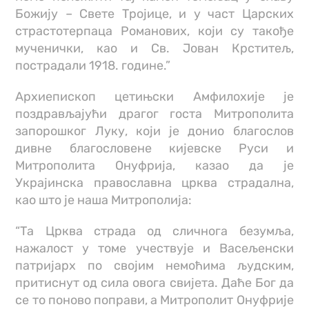
Божију – Свете Тројице, и у част Царских
страстотерпаца Романових, који су такође
мученички, као и Св. Јован Крститељ,
пострадали 1918. године.”
Архиепископ цетињски Амфилохије је
поздрављајући драгог госта Митрополита
запорошког Луку, који је донио благослов
дивне благословене кијевске Руси и
Митрополита Онуфрија, казао да је
Украјинска православна црква страдална,
као што је наша Митрополија:
“Та Црква страда од сличнога безумља,
нажалост у томе учествује и Васељенски
патријарх по својим немоћима људским,
притиснут од сила овога свијета. Даће Бог да
се то поново поправи, а Митрополит Онуфрије