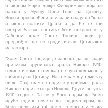
и иконом Мајке Божје Филеримске, која се
налази у Музеју Црне Горе на Цетињу,
Високопреосвећени је изразио наду да ће се
и икона вратити Цркви и да ће те три
свехришћанске светиње бити похрањене у
Саборни храм Свете Тројице, који је
предвиђен да се гради изнад Цетињског
манастира.
“Храм Свете Тројице је започет да се гради
приликом крунисања краља Николе 1910.
године и камен темељац се чува код мене у
кабинету на Цетињу. На том камену темељцу
пише: Овај храм се подиже у вријеме краља
Николе, подиже га цар Николај Други, августа
1910, године. Ја се у Бога надам да ћемо
идуће године почети да градимо храм, да
ћемо положити тај камен темељац у славу