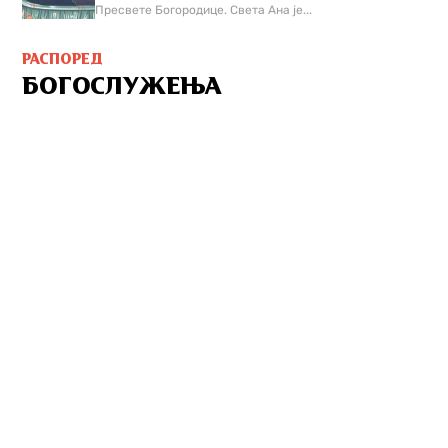
Пресвете Богородице. Света Ана је...
РАСПОРЕД
БОГОСЛУЖЕЊА