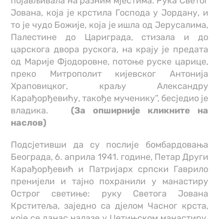
појављивала на разним мјестима. Рука Светог
Јована, која је крстила Господа у Јордану, и
то је чудо Божије, која је ишла од Јерусалима,
Палестине до Цариграда, стизала и до
царскога двора рускога, на крају је предата
од Марије Фјодоровне, потоње руске царице,
преко Митрополит кијевског Антонија
Храповицког, краљу Александру
Карађорђевићу, такође мученику”, бесједио је
владика.
(За опширније кликните на
наслов)
Подсјетивши да су послије бомбардовања
Београда, 6. априла 1941. године, Петар Други
Карађорђевић и Патријарх српски Гаврило
пренијели и тајно похранили у манастиру
Острог светиње: руку Светога Јована
Крститеља, заједно са дјелом Часног крста,
које се данас налазе у Цетињском манастиру,