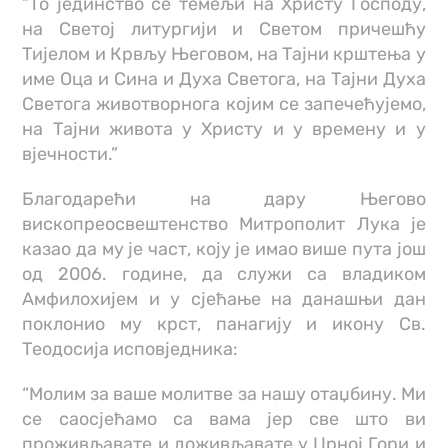
“То јединство се темељи на Христу Господу,
на Светој литургији и Светом причешћу
Тијелом и Крвљу Његовом, на Тајни крштења у
име Оца и Сина и Духа Светога, на Тајни Духа
Светога животворнога којим се запечећујемо,
на Тајни живота у Христу и у времену и у
вјечности.”
Благодарећи на дару Његово
вископреосвештенство Митрополит Лука је
казао да му је част, коју је имао више пута још
од 2006. године, да служи са владиком
Амфилохијем и у сјећање на данашњи дан
поклонио му крст, панагију и икону Св.
Теодосија исповједника:
“Молим за ваше молитве за нашу отаџбину. Ми
се саосјећамо са вама јер све што ви
проживљавате и доживљавате у Црној Гори и