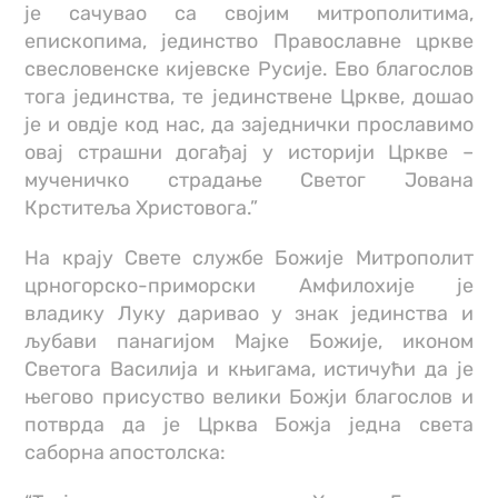
је сачувао са својим митрополитима,
епископима, јединство Православне цркве
свесловенске кијевске Русије. Ево благослов
тога јединства, те јединствене Цркве, дошао
је и овдје код нас, да заједнички прославимо
овај страшни догађај у историји Цркве –
мученичко страдање Светог Јована
Крститеља Христовога.”
На крају Свете службе Божије Митрополит
црногорско-приморски Амфилохије је
владику Луку даривао у знак јединства и
љубави панагијом Мајке Божије, иконом
Светога Василија и књигама, истичући да је
његово присуство велики Божји благослов и
потврда да је Црква Божја једна света
саборна апостолска: