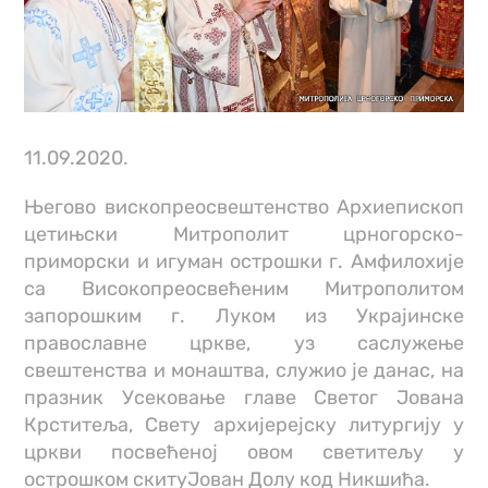
11.09.2020.
Његово вископреосвештенство Архиепископ
цетињски Митрополит црногорско-
приморски и игуман острошки г. Амфилохије
са Високопреосвећеним Митрополитом
запорошким г. Луком из Украјинске
православне цркве, уз саслужење
свештенства и монаштва, служио је данас, на
празник Усековање главе Светог Јована
Крститеља, Свету архијерејску литургију у
цркви посвећеној овом светитељу у
острошком скитуЈован Долу код Никшића.