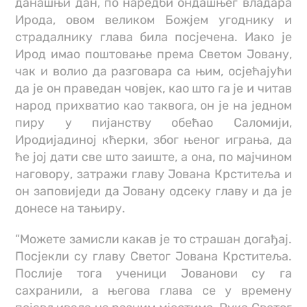
данашњи дан, по наредби ондашњег владара
Ирода, овом великом Божјем угоднику и
страдалнику глава била посјечена. Иако је
Ирод имао поштовање према Светом Јовану,
чак и волио да разговара са њим, осјећајући
да је он праведан човјек, као што га је и читав
народ прихватио као таквога, он је на једном
пиру у пијанству обећао Саломији,
Иродијадиној кћерки, због њеног играња, да
ће јој дати све што заиште, а она, по мајчином
наговору, затражи главу Јована Крститеља и
он заповиједи да Јовану одсеку главу и да је
донесе на тањиру.
“Можете замисли какав је то страшан догађај.
Посјекли су главу Светог Јована Крститеља.
Послије тога ученици Јованови су га
сахранили, а његова глава се у времену