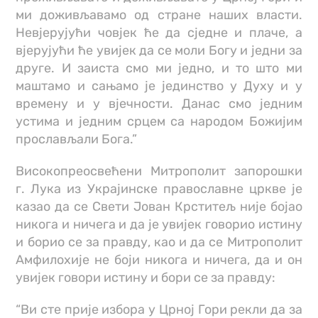
ми доживљавамо од стране наших власти.
Невјерујући човјек ће да сједне и плаче, а
вјерујући ће увијек да се моли Богу и једни за
друге. И заиста смо ми једно, и то што ми
маштамо и сањамо је јединство у Духу и у
времену и у вјечности. Данас смо једним
устима и једним срцем са народом Божијим
прослављали Бога.”
Високопреосвећени Митрополит запорошки
г. Лука из Украјинске православне цркве је
казао да се Свети Јован Крститељ није бојао
никога и ничега и да је увијек говорио истину
и борио се за правду, као и да се Митрополит
Амфилохије не боји никога и ничега, да и он
увијек говори истину и бори се за правду:
“Ви сте прије избора у Црној Гори рекли да за