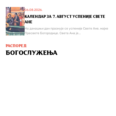
06.08.2026.
КАЛЕНДАР ЗА 7. АВГУСТ УСПЕНИЈЕ СВЕТЕ
АНЕ
На данашњи дан празнује се успеније Свете Ане, мајке
Пресвете Богородице. Света Ана је...
РАСПОРЕД
БОГОСЛУЖЕЊА