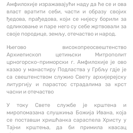
Амфилохије изражавајући наду да ће се и ова
власт вратити себи, части и образу својих
ђедова, прађедова, који се нијесу борили за
одликовање и паре него су себе жртвовали за
своје породице, земљу, отечаство и народ.
Његово високопреосвештенство
Архиепископ цетињски Митрополит
црногорско-приморски г. Амфилохије је ово
казао у манастиру Подластва у Грбљу гдје је
са свештенством служио Свету архијерејску
литургију и парастос страдалима за крст
часни и отечаство
У току Свете службе је крштена и
миропомазана слушкиња Божија Ивана, која
се поставши хришћанка сараспела Христу у
Тајни крштења, да би примила квасац