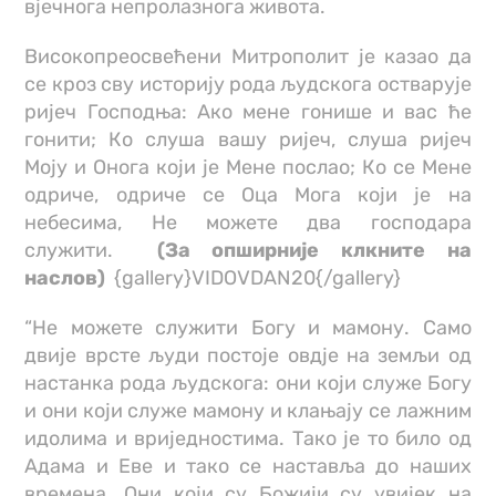
вјечнога непролазнога живота.
Високопреосвећени Митрополит је казао да
се кроз сву историју рода људскога остварује
ријеч Господња: Ако мене гонише и вас ће
гонити; Ко слуша вашу ријеч, слуша ријеч
Моју и Онога који је Мене послао; Ко се Мене
одриче, одриче се Оца Мога који је на
небесима, Не можете два господара
служити.
(За опширније клкните на
наслов)
{gallery}VIDOVDAN20{/gallery}
“Не можете служити Богу и мамону. Само
двије врсте људи постоје овдје на земљи од
настанка рода људскога: они који служе Богу
и они који служе мамону и клањају се лажним
идолима и вриједностима. Тако је то било од
Адама и Еве и тако се наставља до наших
времена. Они који су Божији су увијек на