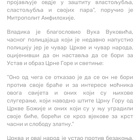
пројављује овдје у заштиту властољубља,
сластољубља и својих пара”, поручио је
Митрополит Амфилохије.
Владика је благословио Вука Вуковића,
часног полицајаца који је недавно напустио
полицију јер је чувар Цркве и чувар народа,
оцијенивши да он наставља да се бори за
Устав и образ Црне Горе и светиње:
“Оно од чега се отказао је да се он не бори
против своје браће и за интересе моћника
овога свијета и оних који су њихове
слугерање, који наводно штите Црну Гору од
Цркве Божије и оних који су у њу уградили
своје биће, борећи се кроз вјекове за крст
часни и слободу златну.”
Црква и овај народ је устао против безакоња,