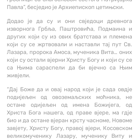
Павла”, бесједио је Архиепископ цетињски.
Додао је да су и они свједоци древнога
изворнога Грбља, Паштровића, Подмаина и
других који су из ових братстава и племена
који су се жртвовали и наставли тај пут Св.
Лазара, пророка Амоса, мученика Вита… оних
који су остали вјерни Христу Богу и који су се
са Њима сараспели да би вјечно са Њим
живјели.
“Дај Боже да и овај народ који је сада овдје
подијељен од овоземаљских моћника, не
остане одијељен од имена Божијега, од
Христа Бога нашега, од праве вјере, ма гдје
био и да остане вјеран крсту часноме, Новоме
завјету, Христу Богу, правој вјери, Косовском
великомученику Лазару, мученику Виту и