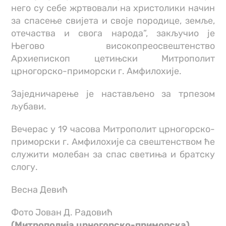
него су себе жртвовали на христолики начин
за спасење свијета и своје породице, земље,
отечаства и свога народа”, закључио је
Његово високопреосвештенство
Архиепископ цетињски Митрополит
црногорско-приморски г. Амфилохије.
Заједничарење је настављено за трпезом
љубави.
Вечерас у 19 часова Митрополит црногорско-
приморски г. Амфилохије са свештенством ће
служити молебан за спас светиња и братску
слогу.
Весна Девић
Фото Јован Д. Радовић
(Митрополијa црногорско-приморскa)