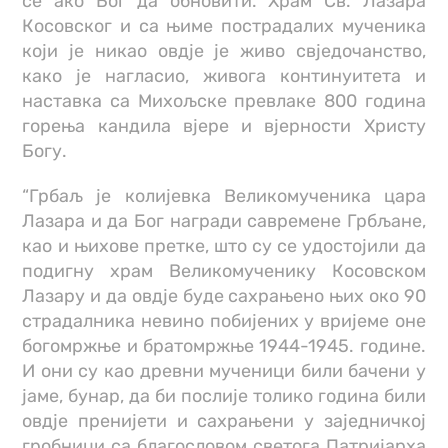
се ако Бог да обновити. Храм Св. Лазара
Косовског и са њиме пострадалих мученика
који је никао овдје је живо свједочанство,
како је нагласио, живога континуитета и
наставка са Михољске превлаке 800 година
горења кандила вјере и вјерности Христу
Богу.
“Грбаљ је колијевка Великомученика цара
Лазара и да Бог награди савремене Грбљане,
као и њихове претке, што су се удостојили да
подигну храм Великомученику Косовском
Лазару и да овдје буде сахрањено њих око 90
страдалника невино побијених у вријеме оне
богомржње и братомржње 1944-1945. године.
И они су као древни мученици били бачени у
јаме, бунар, да би послије толико година били
овдје пренијети и сахрањени у заједничкој
гробници са благословом светога Патријарха