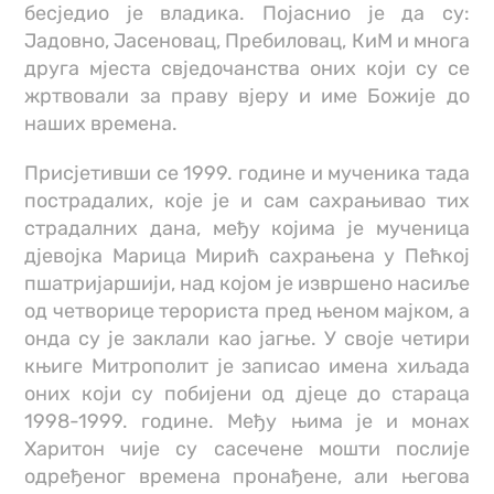
бесједио је владика. Појаснио је да су:
Јадовно, Јасеновац, Пребиловац, КиМ и многа
друга мјеста свједочанства оних који су се
жртвовали за праву вјеру и име Божије до
наших времена.
Присјетивши се 1999. године и мученика тада
пострадалих, које је и сам сахрањивао тих
страдалних дана, међу којима је мученица
дјевојка Марица Мирић сахрањена у Пећкој
пшатријаршији, над којом је извршено насиље
од четворице терориста пред њеном мајком, а
онда су је заклали као јагње. У своје четири
књиге Митрополит је записао имена хиљада
оних који су побијени од дјеце до стараца
1998-1999. године. Међу њима је и монах
Харитон чије су сасечене мошти послије
одређеног времена пронађене, али његова