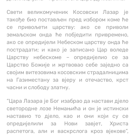
Свети великомученик Косовски Лазар је
такође био постављен пред избором коме ће
се привољети царству: ако се приволи
земаљском онда ће побједити привремено,
ако се опредијели Небеском царству онда ће
пострадати; и како је записано Цар воледе
Царству небескоме – опредијелио се за
Царство Божије и жртвовао себе заједно са
својим витезовима косовским страдалницима
на Газиместану за вјеру и отечаство, крст
часни и слободу златну.
“Цара Лазара је Бог изабрао да настави дјело
светородне лозе Немањића и он је истински
наставио то дјело, као и они који су се
опредијелили за Нови завјет, Христа
распетога, али и васкрслога кроз вјекове”,