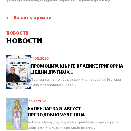
Назад у архиву
НОВОСТИ
НОВОСТИ
11.08.2026.
ПРОМОЦИЈА КЊИГЕ ВЛАДИКЕ ГРИГОРИЈА
,,ЈЕДНИ ДРУГИМА...
Промоција књиге „Једни другима потребни“ Његовог
високопреосвештенства...
07.08.2026.
КАЛЕНДАР ЗА 8. АВГУСТ
ПРЕПОДОБНОМУЧЕНИЦА...
Рођена у Риму, од родитеља хришћана. Када су јој се
родитељи упокојили, све своје имање...