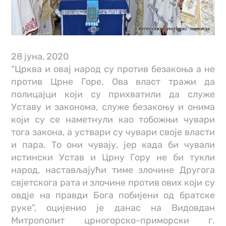
28 јуна, 2020
“Црква и овај народ су против безакоња а не
против Црне Горе. Ова власт тражи да
полицајци који су прихватили да служе
Уставу и законома, служе безакоњу и онима
који су се наметнули као тобожњи чувари
тога закона, а уствари су чувари своје власти
и пара. То они чувају, јер када би чували
истински Устав и Црну Гору не би тукли
народ, настављајући тиме злочине Другога
свјетскога рата и злочине против ових који су
овдје на правди Бога побијени од братске
руке”, оцијенио је данас на Видовдан
Митрополит црногорско-приморски г.