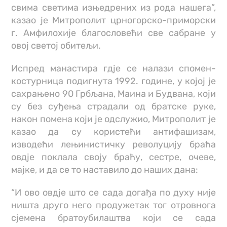
свима светима изњедрених из рода нашега”,
казао је Митрополит црногорско-приморски
г. Амфилохије благословећи све сабране у
овој светој обитељи.
Испред манастира гдје се налази спомен-
костурница подигнута 1992. године, у којој је
сахрањено 90 Грбљана, Маина и Будвана, који
су без суђења страдали од братске руке,
након помена који је одслужио, Митрополит је
казао да су користећи антифашизам,
изводећи лењинистичку револуцију браћа
овдје поклала своју браћу, сестре, очеве,
мајке, и да се то наставило до наших дана:
“И ово овдје што се сада догађа по духу није
ништа друго него продужетак тог отровнога
сјемена братоубилаштва који се сада