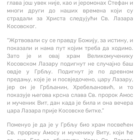
глава још увек није, као и јеромонах Стефан и
многи други до наших времена који су
страдали за Христа следујући Св. Лазара
Косовског.
“Жртвовали су се правду Божију, за истину, и
показали и нама пут којим треба да ходимо.
Зато је и овај храм Великомученику
Косовском Лазару подигнут не случајно баш
овдје у Грбљу. Подигнут је по древном
предању, које је и посвједочено, цару Лазару,
јер он је Грбљанин, Хребељановић, и то
показује његова крсна слава Св. пророк Амос
и мученик Вит, дан када је била и она вечера
цара Лазара прије Косовске битке.”
Поменуо је да је у Грбљу био храм посвећен
Св. пророку Амосу и мученику Виту, који ће