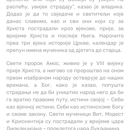
распећу, увијек страдају”, казао је владика.
Додао је да то свједоче и светитељи које
данас славимо, као и сви они који су за
Христа пострадали кроз вјекове, прије, за
вријеме Христа и послије Њега. Нарочито
прва три вјека историје Цркве, календар је
препун имена мученика од дјетета до старца.
Свети пророк Амос, живио је у VIII вијеку
прије Христа, а његово се пророштво на оном
првом изабраном народу остварује до наших
времана, а Бог, како је казао, попушта
страдања не да би уништио народ него да би
га вратио правоме путу, истини својој – Себи
као вјечној истини, Себи као истинскоме Богу
и своме закону. Свети мученици Вит, Модест
и Крискентија су пострадали у вријеме цара
Диоклецијана – проклетога цара Дукљанина.