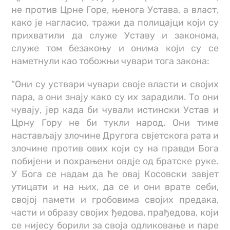
не против Црне Горе, њенога Устава, а власт,
како је нагласио, тражи да полицајци који су
прихватили да служе Уставу и законома,
служе том безакоњу и онима који су се
наметнули као тобожњи чувари тога закона:
“Они су уствари чувари своје власти и својих
пара, а они знају како су их зарадили. То они
чувају, јер када би чували истински Устав и
Црну Гору не би тукли народ. Они тиме
настављају злочине Другога свјетскога рата и
злочине против ових који су на правди Бога
побијени и похрањени овдје од братске руке.
У Бога се надам да ће овај Косовски завјет
утицати и на њих, да се и они врате себи,
својој памети и гробовима својих предака,
части и образу својих ђедова, прађедова, који
се нијесу борили за своја одликовање и паре