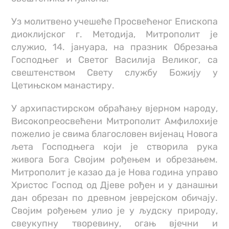
Уз молитвено учешеће Просвећеног Епископа
диоклијског г. Методија, Митрополит je
служио, 14. јануара, на празник Обрезања
Господњег и Светог Василија Великог, са
свештенством Свету службу Божију у
Цетињском манастиру.
У архипастирском обраћању вјерном народу,
Високопреосвећени Митрополит Амфилохије
пожелио је свима благословен вијенац Новога
љета Господњега који је створила рука
живога Бога Својим рођењем и обрезањем.
Митрополит је казао да је Нова година управо
Христос Господ од Дјеве рођен и у данашњи
дан обрезан по древном јеврејском обичају.
Својим рођењем улио је у људску природу,
свеукупну творевину, огањ вјечни и