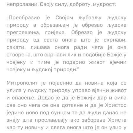
непролазни, Своју силу, доброту, мудрост:
„Преобразио је Својом љубављу људску
природу а обрезањем је обрезао људска
прегрешења, гријехе. Обрезао је људску
природу од свега онога што је скрнави,
сакати, лишава онога ради чега је она
створена, што скрнави лик и подобије Божје у
човјеку и тиме је подарио живот вјечни
човјеку и људској природи.“
Митрополит је појаснио да новина која се
улила у људску природу управо вјечни живот
и спасење. Додао је да је Божији дар и сила
све оно чега се она дотакне и да је Христос
једино ново под сунцем те да људи данас не
знају шта прослављају ако забораве Христа
као ту новину и свега онога што је он улио у