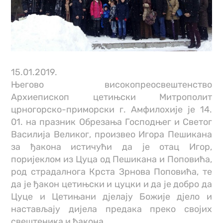
15.01.2019.
Његово високопреосвештенство
Архиепископ цетињски Митрополит
црногорско-приморски г. Амфилохије је 14.
01. на празник Обрезања Господњег и Светог
Василија Великог, произвео Игора Пешикана
за ђакона истичући да је отац Игор,
поријеклом из Цуца од Пешикана и Поповића,
род страдалнога Крста Зрнова Поповића, те
да је ђакон цетињски и цуцки и да је добро да
Цуце и Цетињани дјелају Божије дјело и
настављају дијела предака преко својих
свештеника и ђакона.