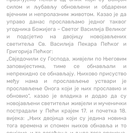
силом и љубављу обновљени и обдарени
вјечним и непролазним животом. Казао је да
управо данас прослављамо једног таквог
угодника Божијега – Светог Василија Великог
и подсјетио на двојицу новојављених
светитеља Св. Василија Пекара Пећког и
Григорија Пећког:
„Свједочили су Господа, живјели по Његовим
заповијестима, тиме се обнављали и
непрекидно се обнављају. Њихово присуство
међу нама и прослављење уствари је
прослављење Онога који је њих прославио и
обновио“, казао је владика и додао да су
новојављени светитељи живјели и мученички
пострадали у Пећи крајем 17. и почетка 18.
вијека: „Њих двојица који су једина новина
тога времена и спомен њихов обнавља и то