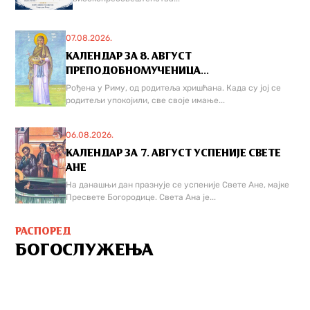
07.08.2026.
КАЛЕНДАР ЗА 8. АВГУСТ
ПРЕПОДОБНОМУЧЕНИЦА...
Рођена у Риму, од родитеља хришћана. Када су јој се
родитељи упокојили, све своје имање...
06.08.2026.
КАЛЕНДАР ЗА 7. АВГУСТ УСПЕНИЈЕ СВЕТЕ
АНЕ
На данашњи дан празнује се успеније Свете Ане, мајке
Пресвете Богородице. Света Ана је...
РАСПОРЕД
БОГОСЛУЖЕЊА