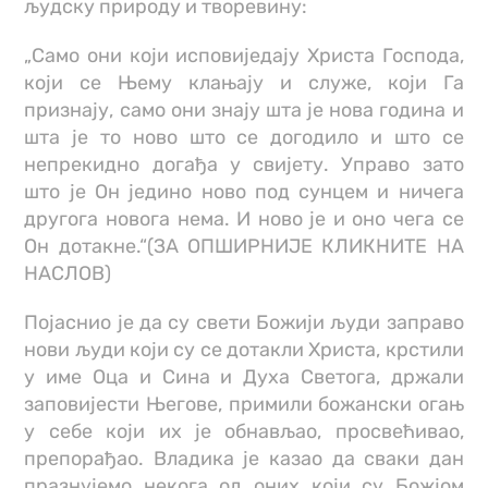
људску природу и творевину:
„Само они који исповиједају Христа Господа,
који се Њему клањају и служе, који Га
признају, само они знају шта је нова година и
шта је то ново што се догодило и што се
непрекидно догађа у свијету. Управо зато
што је Он једино ново под сунцем и ничега
другога новога нема. И ново је и оно чега се
Он дотакне.“(ЗА ОПШИРНИЈЕ КЛИКНИТЕ НА
НАСЛОВ)
Појаснио је да су свети Божији људи заправо
нови људи који су се дотакли Христа, крстили
у име Оца и Сина и Духа Светога, држали
заповијести Његове, примили божански огањ
у себе који их је обнављао, просвећивао,
препорађао. Владика је казао да сваки дан
празнујемо некога од оних који су Божјом