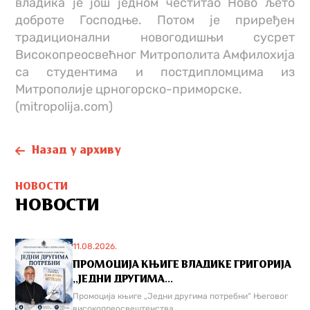
владика је још једном честитао Ново љето
доброте Господње. Потом је приређен
традиционални новогодишњи сусрет
Високопреосвећног Митрополита Амфилохија
са студентима и постдипломцима из
Митрополије црногорско-приморске.
(mitropolija.com)
Назад у архиву
НОВОСТИ
НОВОСТИ
11.08.2026.
ПРОМОЦИЈА КЊИГЕ ВЛАДИКЕ ГРИГОРИЈА
,,ЈЕДНИ ДРУГИМА...
Промоција књиге „Једни другима потребни“ Његовог
високопреосвештенства...