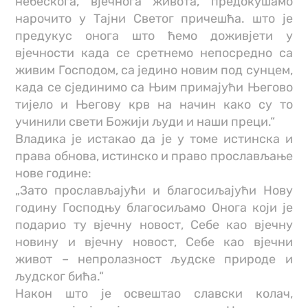
небескога, вјечнога живота, предокушамо
нарочито у Тајни Светог причешћа. што је
предукус онога што ћемо доживјети у
вјечности када се сретнемо непосредно са
живим Господом, са једино новим под сунцем,
када се сјединимо са Њим примајући Његово
тијело и Његову крв на начин како су то
учинили свети Божији људи и наши преци.“
Владика је истакао да је у томе истинска и
права обнова, истинско и право прослављање
нове године:
„Зато прослављајући и благосиљајући Нову
годину Господњу благосиљамо Онога који је
подарио ту вјечну новост, Себе као вјечну
новину и вјечну новост, Себе као вјечни
живот – непролазност људске природе и
људског бића.“
Након што је освештао славски колач,