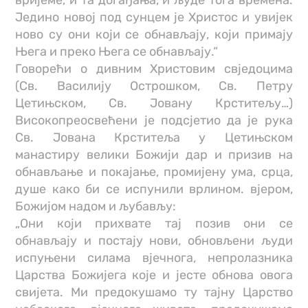
вријеме, и та догађања, и људе тога времена.
Једино новој под сунцем је Христос и увијек
ново су они који се обнављају, који примају
Њега и преко Њега се обнављају.“
Говорећи о дивним Христовим свједоцима
(Св. Василију Острошком, Св. Петру
Цетињском, Св. Јовану Крститељу…)
Високопреосвећени је подсјетио да је рука
Св. Јована Крститеља у Цетињском
манастиру велики Божији дар и призив на
обнављање и покајање, промијену ума, срца,
душе како би се испунили врлином. вјером,
Божијом надом и љубављу:
„Они који прихвате тај позив они се
обнављају и постају нови, обновљени људи
испуњени силама вјечнога, непролазника
Царства Божијега које и јесте обнова овога
свијета. Ми предокушамо ту тајну Царство