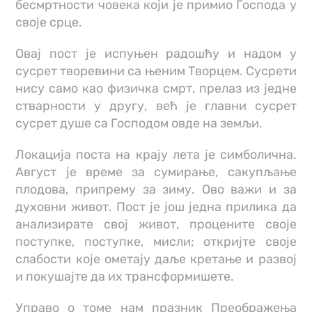
бесмртности човека који је примио Господа у
своје срце.
Овај пост је испуњен радошћу и надом у
сусрет творевини са њеним Творцем. Сусрети
нису само као физичка смрт, прелаз из једне
стварности у другу, већ је главни сусрет
сусрет душе са Господом овде на земљи.
Локација поста на крају лета је симболична.
Август је време за сумирање, сакупљање
плодова, припрему за зиму. Ово важи и за
духовни живот. Пост је још једна прилика да
анализирате свој живот, процените своје
поступке, поступке, мисли; откријте своје
слабости које ометају даље кретање и развој
и покушајте да их трансформишете.
Управо о томе нам празник Преображења