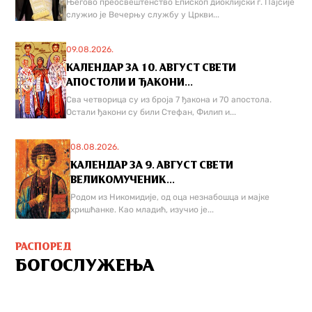
Његово преосвештенство Епископ диоклијски г. Пајсије
служио је Вечерњу службу у Цркви...
09.08.2026.
КАЛЕНДАР ЗА 10. АВГУСТ СВЕТИ
АПОСТОЛИ И ЂАКОНИ...
Сва четворица су из броја 7 ђакона и 70 апостола.
Остали ђакони су били Стефан, Филип и...
08.08.2026.
КАЛЕНДАР ЗА 9. АВГУСТ СВЕТИ
ВЕЛИКОМУЧЕНИК...
Родом из Никомидије, од оца незнабошца и мајке
хришћанке. Као младић, изучио је...
РАСПОРЕД
БОГОСЛУЖЕЊА