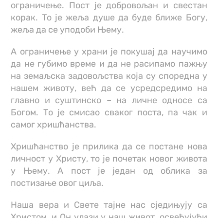
ограничење. Пост је добровољан и свестан
корак. То је жеља душе да буде ближе Богу,
жеља да се уподоби Њему.
А ограничење у храни је покушај да научимо
да не губимо време и да не расипамо пажњу
на земаљска задовољства која су споредна у
нашем животу, већ да се усредсредимо на
главно и суштинско – на личне односе са
Богом. То је смисао сваког поста, па чак и
самог хришћанства.
Хришћанство је прилика да се постане нова
личност у Христу, то је почетак новог живота
у Њему. А пост је један од облика за
постизање овог циља.
Наша вера и Свете тајне нас сједињују са
Христом, и Он улази у наш живот, освећујући