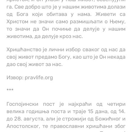
га. Све добро што је у нашим животима долази
од Бога који обитава у нама. Живети са
Христом не значи само размишљати о Њему,
то значи да Он почиње да делује у нашим
животима, да делује кроз нас.
Хришћанство је лични избор сваког од нас да
свој живот предамо Богу, као што је Он некада
дао свој живот за нас.
Извор: pravlife.org
***
Госпојински пост је најкраћи од четири
велика годишња поста и траје 15 дана, од 14.
до 28. августа, али је строжији од Божићног и
Апостолског, те православни хришћани због