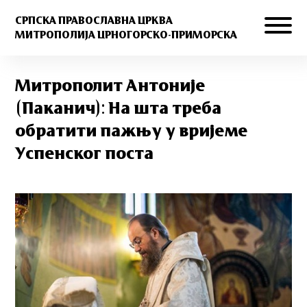
СРПСКА ПРАВОСЛАВНА ЦРКВА
МИТРОПОЛИЈА ЦРНОГОРСКО-ПРИМОРСКА
Митрополит Антоније
(Паканич): На шта треба
обратити пажњу у вријеме
Успенског поста