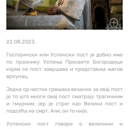
22.08.2023.
Госпојински или Успенски пост је добио име
по празнику Успења Пресвете Богородице
којим се пост завршава и представља његов
врхунац.
Једна од честих грешака везаних за овај пост
је то што многи овај пост сматрају трагичним
и тмурним, јер је строг као Велики пост и
подсећа на смрт. Али, он то није.
Успенски пост говори о величини и