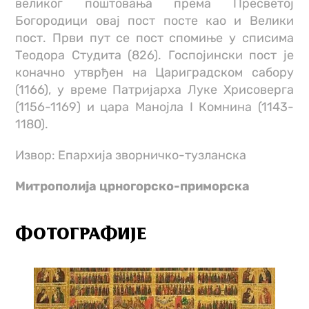
великог поштовања према Пресветој
Богородици овај пост посте као и Велики
пост. Први пут се пост спомиње у списима
Теодора Студита (826). Госпојински пост је
коначно утврђен на Цариградском сабору
(1166), у време Патријарха Луке Хрисоверга
(1156-1169) и цара Манојла I Комнина (1143-
1180).
Извор: Епархија зворничко-тузланска
Митрополија црногорско-приморска
ФОТОГРАФИЈЕ