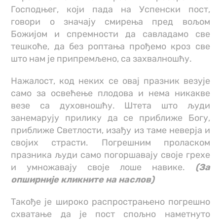
Господњег, који пада на Успенски пост,
говори о значају смирења пред вољом
Божијом и спремности да савладамо све
тешкоће, да без роптања прођемо кроз све
што нам је припремљено, са захвалношћу.
Нажалост, код неких се овај празник везује
само за освећење плодова и нема никакве
везе са духовношћу. Штета што људи
занемарују прилику да се приближе Богу,
приближе Светлости, изађу из таме неверја и
својих страсти. Погрешним проласком
празника људи само погоршавају своје грехе
и умножавају своје лоше навике.
(За
опширније кликните на наслов)
Такође је широко распрострањено погрешно
схватање да је пост спољно наметнуто