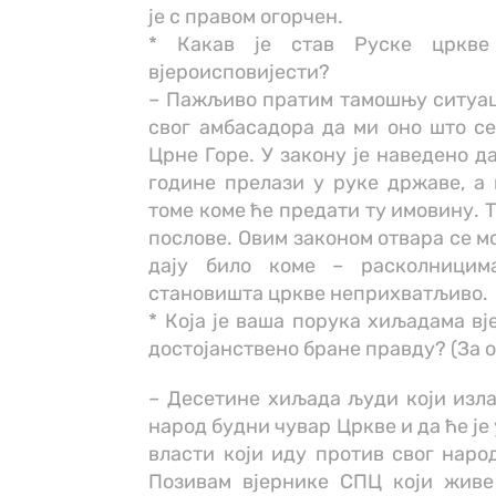
је с правом огорчен.
* Какав је став Руске цркве
вјероисповијести?
– Пажљиво пратим тамошњу ситуаци
свог амбасадора да ми оно што се
Црне Горе. У закону је наведено д
године прелази у руке државе, а
томе коме ће предати ту имовину. 
послове. Овим законом отвара се м
дају било коме – расколницим
становишта цркве неприхватљиво.
* Која је ваша порука хиљадама вј
достојанствено бране правду? (За 
– Десетине хиљада људи који излаз
народ будни чувар Цркве и да ће ј
власти који иду против свог наро
Позивам вјернике СПЦ који живе