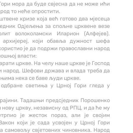
Гори мора да буде свјесна да не може ићи
арод то неће опростити.
твене кризе која већ готово два мјесеца
једник Одјељења за спољне црквене везе
олит волоколамски Иларион (Алфејев).
 архијереј, који обавља дужност шефа
користио је да подржи православни народ
мошњој власти:
арати цркве. На челу наше цркве је Господ
ни народ. Шефови држава и влада треба да
ањима нека се баве људи цркве.
 одбране светиња у Црној Гори гледа у
крајини. Тадашњи предсједник Порошенко
 нову цркву, независну од РПЦ, и да ће му
трпио је жесток пораз, али је својим
акон који је сада усвојен у Црној Гори
а самовољу свјетовних чиновника. Народ