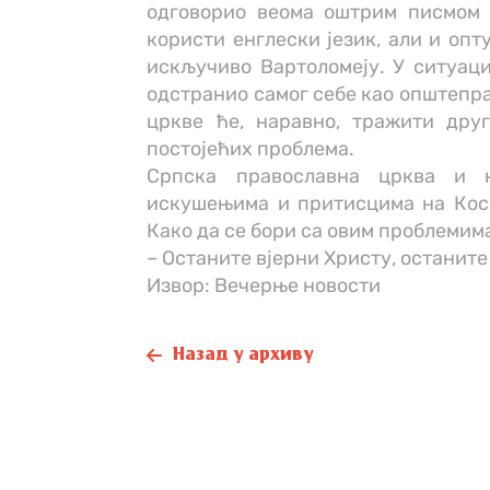
одговорио веома оштрим писмом 
користи енглески језик, али и опт
искључиво Вартоломеју. У ситуаци
одстранио самог себе као општепр
цркве ће, наравно, тражити дру
постојећих проблема.
Српска православна црква и 
искушењима и притисцима на Косов
Како да се бори са овим проблемим
– Останите вјерни Христу, останите 
Извор: Вечерње новости
Назад у архиву