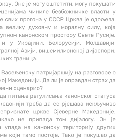
ркву. Оне је могу оштетити, могу покушати
деценијама чиниле безбожничке власти у
ле свих прогона у СССР Црква је одољела,
а велику духовну и моралну силу, која
купном канонском простору Свете Русије.
и у Украјини, Белорусији, Молдавији,
ралној Азији, вишемилионској дијаспори.
чких граница.
у Васељенску патријаршију на разговоре о
ој Македонији. Да ли је оправдан страх да
квени сценарио?
 да питање регулисања канонског статуса
кедонији треба да се рјешава искључиво
епризнате цркве Сјеверне Македоније.
икако не припада том дијалогу. Он је
 упада на канонску територију других
е који тамо постоје. Тако је покушао да