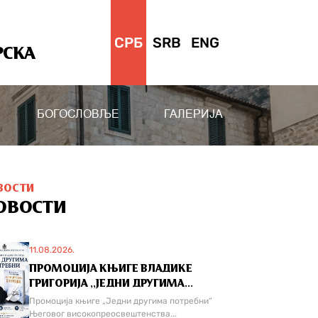
СРБ
SRB
ENG
РСКА
БОГОСЛОВЉЕ
ГАЛЕРИЈА
ВОСТИ
ОВОСТИ
11.08.2026.
ПРОМОЦИЈА КЊИГЕ ВЛАДИКЕ
ГРИГОРИЈА ,,ЈЕДНИ ДРУГИМА...
Промоција књиге „Једни другима потребни“
Његовог високопреосвештенства...