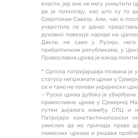
власти, јер оне не могу уништити Ц
да је поткопају, као што су то 
Совјетском Савезу. Али, чак и пос
учврстила се и данас представљ
духовно повезује народе на цјело
Дакле, не само у Русији, него 
прибалтичким републикама, у Цент
Православна црква је изнад полити
* Српска патријаршија позвана је 
статусу непризнате цркве у Сјеверн
се и тамо не понови украјински цр
– Руска црква дубоко је убијеђена
православне цркве у Сјеверној Ма
путем дијалога између СПЦ и н
Патријарх константинопољски н
умислио да му припада право да
помесних цркава и решава проблем