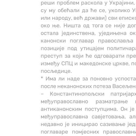
реши проблем раскола у Украјини, 
су му обећали да ће се, уколико 
или народу, већ држави) сви еписк
око ње. Ништа од тога се није дог
остала јединствена, уједињена ок
канонски поглавар православља 
позиције под утицајем политичар
преступ за који ће одговарати пре
између СПЦ и македонске цркве, по
посљедице.
* Има ли наде за поновно успост
после неканонских потеза Васељен
– Константинопољски патријар
међуправославно разматрање 
антиканонским поступцима. Он је
међуправославна савјетовања, а
недавно је иницирао сазивање јед
поглаваре помјесних православн