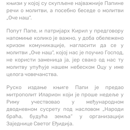
књизи у којој су скупљене најважније Папине
речи о молитви, а посебно беседе о молитви
„Оче наш“.
Попут Папе, и патријарх Кирил у предговору
напомиње колико је важно, у доба обележено
кризом комуникације, нагласити да се у
молитви „Оче наш“, којој нас је поучио Господ,
не користи заменица ја, јер свако од нас ту
молитву упућује нашем небеском Оцу у име
целога човечанства.
Руско издање књиге Папи је предао
митрополит Иларион који је проше недеље у
Риму учествовао у међународном
дводневном сусрету под насловом „Народи
браћа, будућа земља“ у организацији
Заједнице Светог Еђидија.