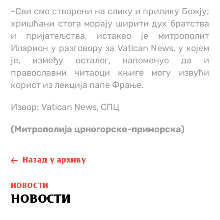
-Сви смо створени на слику и прилику Божју;
хришћани стога морају ширити дух братства
и пријатељства, истакао је митрополит
Иларион у разговору за Vatican News, у којем
је, између осталог, напоменуо да и
православни читаоци књиге могу извући
корист из лекција папе Фрање.
Извор: Vatican News, СПЦ
(Митрополија црногорско-приморска)
Назад у архиву
НОВОСТИ
НОВОСТИ