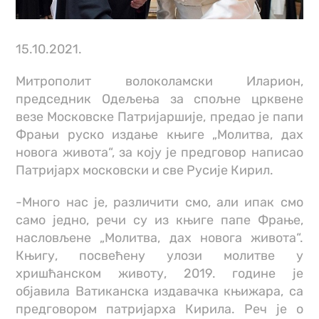
15.10.2021.
Митрополит волоколамски Иларион,
председник Одељења за спољне црквене
везе Московске Патријаршије, предао је папи
Фрањи руско издање књиге „Молитва, дах
новога живота“, за коју је предговор написао
Патријарх московски и све Русије Кирил.
-Много нас је, различити смо, али ипак смо
само једно, речи су из књиге папе Фрање,
насловљене „Молитва, дах новога живота“.
Књигу, посвећену улози молитве у
хришћанском животу, 2019. године је
објавила Ватиканска издавачка књижара, са
предговором патријарха Кирила. Реч је о