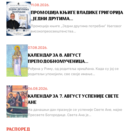
11.08.2026.
ПРОМОЦИЈА КЊИГЕ ВЛАДИКЕ ГРИГОРИЈА
,,ЈЕДНИ ДРУГИМА...
Промоција књиге „Једни другима потребни“ Његовог
високопреосвештенства...
07.08.2026.
КАЛЕНДАР ЗА 8. АВГУСТ
ПРЕПОДОБНОМУЧЕНИЦА...
Рођена у Риму, од родитеља хришћана. Када су јој се
родитељи упокојили, све своје имање...
06.08.2026.
КАЛЕНДАР ЗА 7. АВГУСТ УСПЕНИЈЕ СВЕТЕ
АНЕ
На данашњи дан празнује се успеније Свете Ане, мајке
Пресвете Богородице. Света Ана је...
РАСПОРЕД