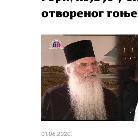
отвореног гоњ
01.06.2020.