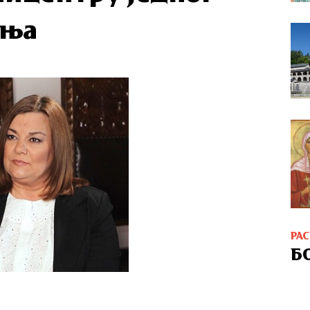
ења
РА
Б