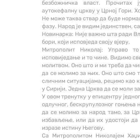
безбожничка власт. Прочитах 
аутокефалну цркву у Црној Гори. Х
Не може таква ствар да буде норма
фазу. Народ је видим јединствен, с
Новинарка: Није важно шта ради Вл
бори, који исповједа своју вјеру.
Митрополит Николај: Управо т
исповиједање и то чине. Видимо сви
молитвом. Оно што и ми треба да чи
да се молимо за њих. Оно што смо 
сличним ситуацијама, рецимо као к
у Сирији. Једна Црква да се моли за
У овом тренутку у епицентру једно
одлучног, бескрупулозног гоњења н
да се молимо за народ тамо, за Ц
избављење, или да их удостоји да 
изразе истину Његову.
Са Митрополитом Николајем Хаџи