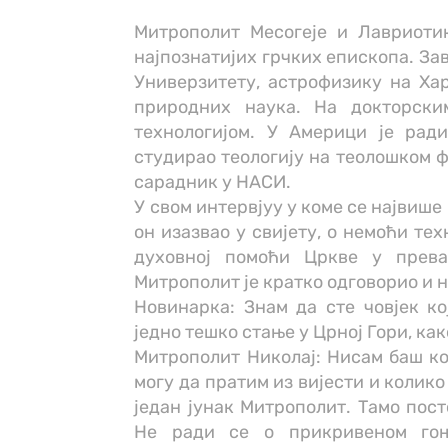
Митрополит Месогеје и Лaвриотик
најпознатијих грчких епископа. За
Универзитету, астрофизику на Хар
природних наука. На докторски
технологијом. У Америци је рад
студирао теологију на теолошком ф
сарадник у НАСИ.
У свом интервјуу у коме се највише 
он изазвао у свијету, о немоћи тех
духовној помоћи Цркве у прева
Митрополит је кратко одговорио и н
Новинарка: Знам да сте човјек ко
једно тешко стање у Црној Гори, ка
Митрополит Николај: Нисам баш ко
могу да пратим из вијести и колико
један јунак Митрополит. Тамо пост
Не ради се о прикривеном гоњ