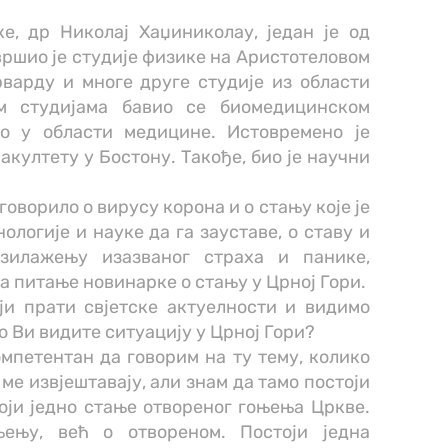
е, др Николај Хаџиниколау, један је од
вршио је студије физике на Аристотеловом
варду и многе друге студије из области
м студијама бавио се биомедицинском
ио у области медицине. Истовремено је
акултету у Бостону. Такође, био је научни
говорило о вирусу корона и о стању које је
нологије и науке да га зауставе, о ставу и
зилажењу изазваног страха и панике,
а питање новинарке о стању у Црној Гори.
ји прати свјетске актуелности и видимо
ко Ви видите ситуацију у Црној Гори?
мпетентан да говорим на ту тему, колико
 ме извјештавају, али знам да тамо постоји
оји једно стање отвореног гоњења Цркве.
ењу, већ о отвореном. Постоји једна