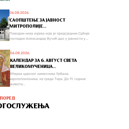
06.08.2026.
САОПШТЕЊЕ ЗА ЈАВНОСТ
МИТРОПОЛИЈЕ...
Поводом низа изјава које је предсједник Србије
господин Александар Вучић дао у јавности у...
06.08.2026.
КАЛЕНДАР ЗА 6. АВГУСТ СВЕТА
ВЕЛИКОМУЧЕНИЦА...
Кћерка царског намесника Урбана,
идолопоклоника, из града Тира. До 11. године
живота...
СПОРЕД
ОГОСЛУЖЕЊА