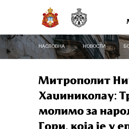
НАСЛОВНА
НОВОСТИ
Б
Митрополит Ни
Хаџиниколау: Тр
молимо за народ
Гори, која је у 