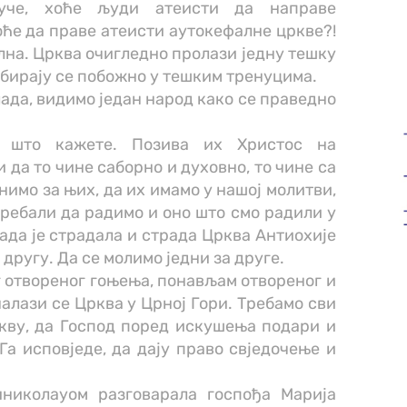
јуче, хоће људи атеисти да направе
оће да праве атеисти аутокефалне цркве?!
лна. Црква очигледно пролази једну тешку
абирају се побожно у тешким тренуцима.
ада, видимо један народ како се праведно
о што кажете. Позива их Христос на
 да то чине саборно и духовно, то чине са
нимо за њих, да их имамо у нашој молитви,
требали да радимо и оно што смо радили у
ада је страдала и страда Црква Антиохије
 другу. Да се молимо једни за друге.
г отвореног гоњења, понављам отвореног и
алази се Црква у Црној Гори. Требамо сви
ркву, да Господ поред искушења подари и
Га исповједе, да дају право свједочење и
николауом разговарала госпођа Марија