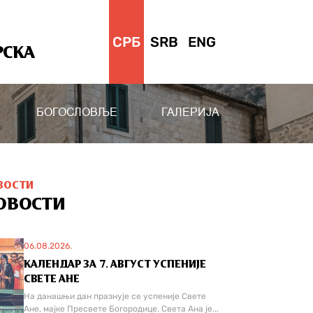
СРБ
SRB
ENG
РСКА
БОГОСЛОВЉЕ
ГАЛЕРИЈА
ВОСТИ
ОВОСТИ
06.08.2026.
КАЛЕНДАР ЗА 7. АВГУСТ УСПЕНИЈЕ
СВЕТЕ АНЕ
На данашњи дан празнује се успеније Свете
Ане, мајке Пресвете Богородице. Света Ана је...