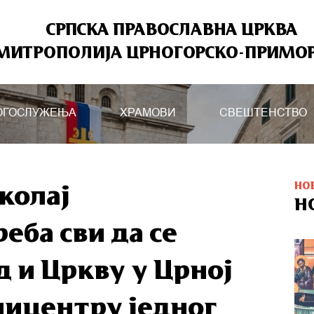
СРПСКА ПРАВОСЛАВНА ЦРКВА
МИТРОПОЛИЈА ЦРНОГОРСКО-ПРИМО
ОГОСЛУЖЕЊА
ХРАМОВИ
СВЕШТЕНСТВО
НО
колај
Н
еба сви да се
 и Цркву у Црној
епицентру једног