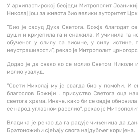
У архипастирској бесједи Митрополит Јоаникије
Николај још за живота био велики ауторитет Црк
“Био је сасуд Духа Светога. Божја благодат с
души и кријепила га и снажила. И учинила га 
обученог у слилу са висине, у силу истине, 
неустрашивости”, рекао је Митрополит црногор
Додао је да свако ко се молио Светом Николи и
молио узалуд.
“Свети Николај му је свагда био у помоћи. И е
благослов Божији . присуство Светога оца на
светога храма. Иначе, како би се овдје обновила 
се народ углавном раселио”, рекао је Митрополи
Владика је рекао да га радује чињеница да да
Братоножићи сјећају свога најдубљег коријена.