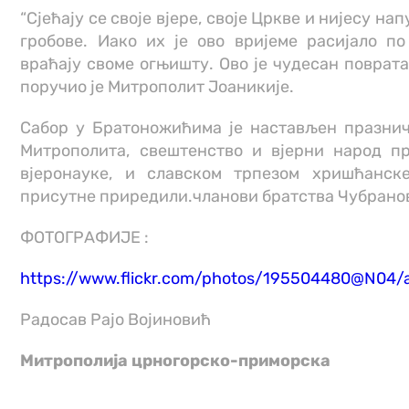
“Сјећају се своје вјере, своје Цркве и нијесу на
гробове. Иако их је ово вријеме расијало по
враћају своме огњишту. Ово је чудесан поврата
поручио је Митрополит Јоаникије.
Сабор у Братоножићима је настављен празнич
Митрополита, свештенство и вјерни народ п
вјеронауке, и славском трпезом хришћанск
присутне приредили.чланови братства Чубрано
ФОТОГРАФИЈЕ :
https://www.flickr.com/photos/195504480
@N04/a
Радосав Рајо Војиновић
Митрополија црногорско-приморска