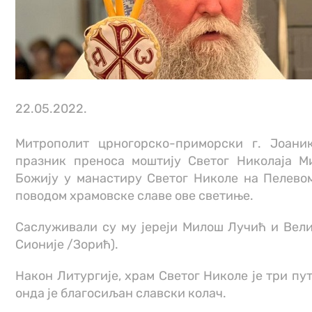
22.05.2022.
Митрополит црногорско-приморски г. Јоаник
празник преноса моштију Светог Николаја М
Божију у манастиру Светог Николе на Пелево
поводом храмовске славе ове светиње.
Саслуживали су му јереји Милош Лучић и Вели
Сионије /Зорић).
Након Литургије, храм Светог Николе је три пут
онда је благосиљан славски колач.