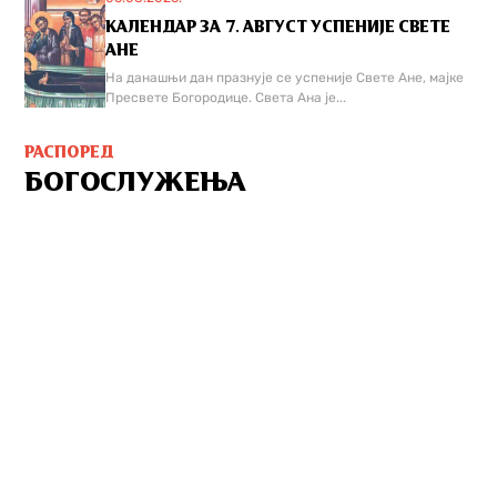
КАЛЕНДАР ЗА 7. АВГУСТ УСПЕНИЈЕ СВЕТЕ
АНЕ
На данашњи дан празнује се успеније Свете Ане, мајке
Пресвете Богородице. Света Ана је...
РАСПОРЕД
БОГОСЛУЖЕЊА