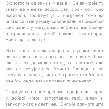
”Христос је са вама и у вама и Он вам даје ту
снагу да чините добро. Овај храм који смо
осветили, подигнут је и намјењен томе да
бисмо се и ми у њему освећивали, да бисмо се
сабирали и у њему славили Свето име Божије
и призивали у помоћ великог чудотворца
Николаја”, рекао је.
Митрополит је рекао да је овај људски живот
лијеп, али је толико пролазан да вријеме брзо
све понесе да мало шта од њега остане, али
ако се везујемо за Христа Господа и за
Његову вјечност, ако се хранимо небеским
хљебом, онда имамо прави и пуни живот.
Осврнуо се на оно вријеме када је наш народ
у доброј мјери запоставио своју вјеру и
запустио своје светиње. ”Било је срамота што