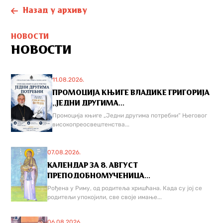
Назад у архиву
НОВОСТИ
НОВОСТИ
11.08.2026.
ПРОМОЦИЈА КЊИГЕ ВЛАДИКЕ ГРИГОРИЈА
,,ЈЕДНИ ДРУГИМА...
Промоција књиге „Једни другима потребни“ Његовог
високопреосвештенства...
07.08.2026.
КАЛЕНДАР ЗА 8. АВГУСТ
ПРЕПОДОБНОМУЧЕНИЦА...
Рођена у Риму, од родитеља хришћана. Када су јој се
родитељи упокојили, све своје имање...
06.08.2026.