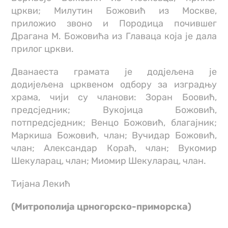
цркви; Милутин Божовић из Москве,
приложио звоно и Породица почившег
Драгана М. Божовића из Главаца која је дала
прилог цркви.
Дванаеста грамата је додјељена је
додијељена црквеном одбору за изградњу
храма, чији су чланови: Зоран Боовић,
предсједник; Вукојица Божовић,
потпредсједник; Венцо Божовић, благајник;
Маркиша Божовић, члан; Вучидар Божовић,
члан; Александар Кораћ, члан; Вукомир
Шекуларац, члан; Миомир Шекуларац, члан.
Тијана Лекић
(Митрополија црногорско-приморска)