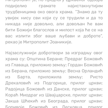
подијелио грамате најистакнутијим
трудбеницима око овога храма. ”Знамо да ту
увијек нису сви који су се трудили и да то
никада није довољно, али довољан ће вам
бити Божији благослов и милост која ће се на
вас излити због ваше љубави и доброте”,
рекао је Митрополит Јоаникије.
Најзаслужнији добротвори за изградњу овог
храма су: Општина Беране; Предраг Божовић
из Главаца, приложио земљу; Гордан Божовић
из Берана, приложио земљу; Весна Орландић
из Барта, приложила земљу; Ристо
Дрекаловић из Подгорице, прилог цркви;
Радојица Божовић из Данске, прилог цркви;
Кораћ Миодраг из Швајцарске, прилог цркви;
Јакша Шћекић из Београда, прилог цркви;
Боривоје Божовић из Лесковца, прилог