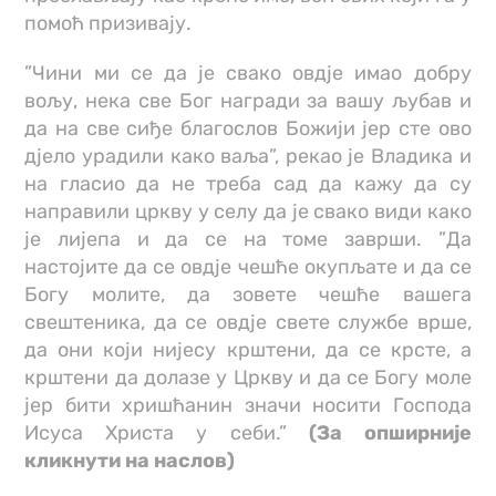
помоћ призивају.
”Чини ми се да је свако овдје имао добру
вољу, нека све Бог награди за вашу љубав и
да на све сиђе благослов Божији јер сте ово
дјело урадили како ваља”, рекао је Владика и
на гласио да не треба сад да кажу да су
направили цркву у селу да је свако види како
је лијепа и да се на томе заврши. ”Да
настојите да се овдје чешће окупљате и да се
Богу молите, да зовете чешће вашега
свештеника, да се овдје свете службе врше,
да они који нијесу крштени, да се крсте, а
крштени да долазе у Цркву и да се Богу моле
јер бити хришћанин значи носити Господа
Исуса Христа у себи.”
(За опширније
кликнути на наслов)