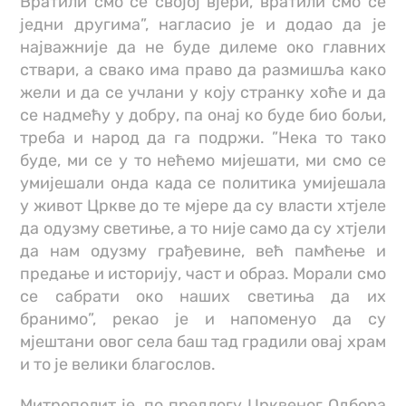
Вратили смо се својој вјери, вратили смо се
једни другима”, нагласио је и додао да је
најважније да не буде дилеме око главних
ствари, а свако има право да размишља како
жели и да се учлани у коју странку хоће и да
се надмећу у добру, па онај ко буде био бољи,
треба и народ да га подржи. ”Нека то тако
буде, ми се у то нећемо мијешати, ми смо се
умијешали онда када се политика умијешала
у живот Цркве до те мјере да су власти хтјеле
да одузму светиње, а то није само да су хтјели
да нам одузму грађевине, већ памћење и
предање и историју, част и образ. Морали смо
се сабрати око наших светиња да их
бранимо”, рекао је и напоменуо да су
мјештани овог села баш тад градили овај храм
и то је велики благослов.
Митрополит је, по предлогу Црквеног Одбора