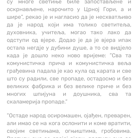
су многе светиње биле запостављене и
оскрнављене, нарочито у Црној Гори, а и
шире”, рекао је и нагласио да је несхватљиво
да је народ који има толико светитеља,
духовника, учитеља, могао тако лако да
одступи од вјере. Додао је да је вјера ипак
остала негдје у дубини душе, а то се видјело
када је дошло неко ново вријеме: ”Сва та
комунистичка прича и комунистичка веља
грађевина падала је као кула од карата и све
што су радили, све пропаде, остадосмо и без
великих фабрика и без велике приче и без
многих шпијуна и доушника, сва та
скаламерија пропаде.”
”Остаде народ осиромашен, ојађен, преварен,
али имао се на кога ослонити и коме вратити,
својим светињама, огњиштима, гробовима.