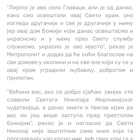
”Лијепо је ово село Главаце, али је од данас,
како смо освештали овај Свети храм, оно
изгледа другачије и све је другачије у њему
јер овај дом Божији који данас освештасмо и
украсисмо и у њему прву Свету службу
служисмо, украсио је ово мјесто”, рекао је
Митрополит и додао да ће сићи благослов на
све домове у околини и на све оне који су се у
овај храм уградили љубављу, добротом и
прилогом.
”Већина вас, ако се добро сјећам, увијек сте
славили Светога Николаја Мирликијског
чудотворца, а данас имате и Његов храм да
вас он још више заступа пред престолом
Божијим”, рекао је и нагласио да Свети
Николај није заштитник само оних који га
прослављају као крсно име, већ свих који га у