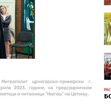
 Митрополит црногорско-приморски г.
априла 2023. године, на предсједничким
РА
лиотеци и читаоници “Његош” на Цетињу.
Б