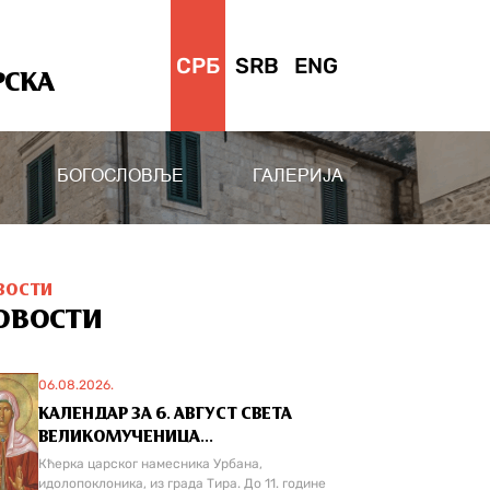
СРБ
SRB
ENG
РСКА
БОГОСЛОВЉЕ
ГАЛЕРИЈА
ВОСТИ
ОВОСТИ
06.08.2026.
КАЛЕНДАР ЗА 6. АВГУСТ СВЕТА
ВЕЛИКОМУЧЕНИЦА...
Кћерка царског намесника Урбана,
идолопоклоника, из града Тира. До 11. године