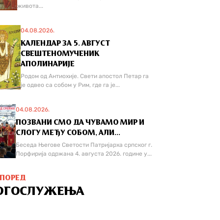
живота...
04.08.2026.
КАЛЕНДАР ЗА 5. АВГУСТ
СВЕШТЕНОМУЧЕНИК
АПОЛИНАРИЈЕ
Родом од Антиохије. Свети апостол Петар га
је одвео са собом у Рим, где га је...
04.08.2026.
ПОЗВАНИ СМО ДА ЧУВАМО МИР И
СЛОГУ МЕЂУ СОБОМ, АЛИ...
Беседа Његове Светости Патријарха српског г.
Порфирија одржана 4. августа 2026. године у...
СПОРЕД
ОГОСЛУЖЕЊА