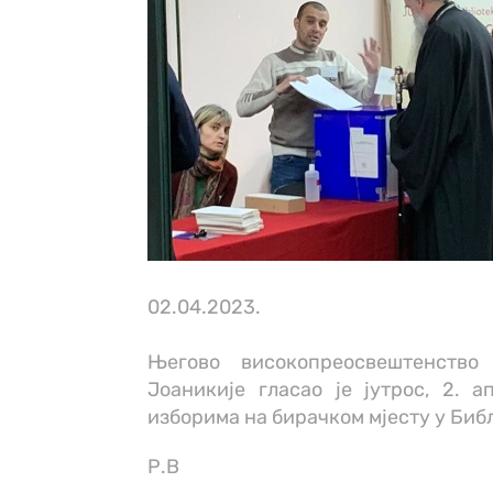
02.04.2023.
Његово високопреосвештенство
Јоаникије гласао је јутрос, 2. 
изборима на бирачком мјесту у Биб
Р.В