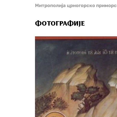
Митрополија црногорско примор
ФОТОГРАФИЈЕ