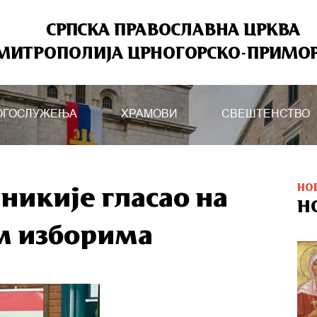
СРПСКА ПРАВОСЛАВНА ЦРКВА
МИТРОПОЛИЈА ЦРНОГОРСКО-ПРИМО
ОГОСЛУЖЕЊА
ХРАМОВИ
СВЕШТЕНСТВО
НО
никије гласао на
Н
м изборима