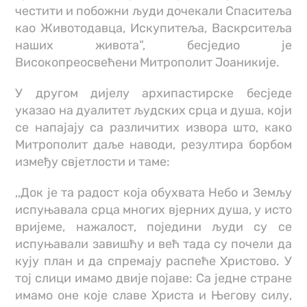
честити и побожни људи дочекали Спаситеља
као Животодавца, Искупитеља, Васкрситеља
наших живота”, бесједио је
Високопреосвећени Митрополит Јоаникије.
У другом дијелу архипастирске бесједе
указао на дуалитет људских срца и душа, који
се напајају са различитих извора што, како
Митрополит даље наводи, резултира борбом
између свјетлости и таме:
,,Док је та радост која обухвата Небо и Земљу
испуњавала срца многих вјерних душа, у исто
вријеме, нажалост, поједини људи су се
испуњавали завишћу и већ тада су почели да
кују план и да спремају распеће Христово. У
тој слици имамо двије појаве: Са једне стране
имамо оне које славе Христа и Његову силу,