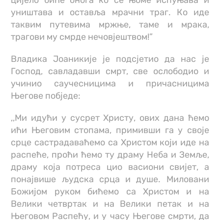
цијело биће онога ко се њоме испуњава и
уништава и оставља мрачни траг. Ко иде
таквим путевима мржње, таме и мрака,
трагови му смрде нечовјештвом!”
Владика Јоаникије је подсјетио да нас је
Господ, савладавши смрт, све ослободио и
учинио саучесницима и причасницима
Његове побједе:
,,Ми идући у сусрет Христу, ових дана ћемо
ићи Његовим стопама, примивши га у своје
срце састрадаваћемо са Христом који иде на
распеће, проћи ћемо ту драму Неба и Земље,
драму која потреса цио васиони свијет, а
понајвише људска срца и душе. Миловани
Божијом руком бићемо са Христом и на
Велики четвртак и на Велики петак и на
Његовом Распећу, и у часу Његове смрти, да