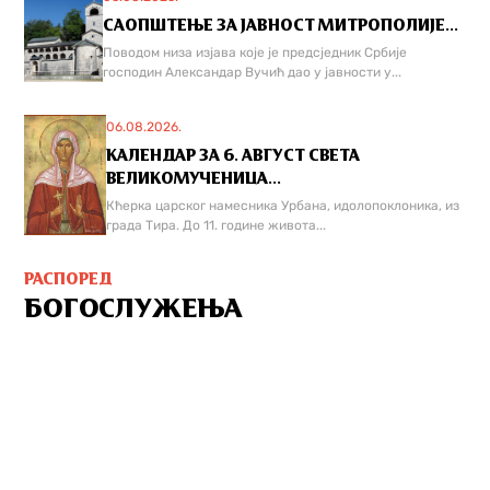
САОПШТЕЊЕ ЗА ЈАВНОСТ МИТРОПОЛИЈЕ...
Поводом низа изјава које је предсједник Србије
господин Александар Вучић дао у јавности у...
06.08.2026.
КАЛЕНДАР ЗА 6. АВГУСТ СВЕТА
ВЕЛИКОМУЧЕНИЦА...
Кћерка царског намесника Урбана, идолопоклоника, из
града Тира. До 11. године живота...
РАСПОРЕД
БОГОСЛУЖЕЊА