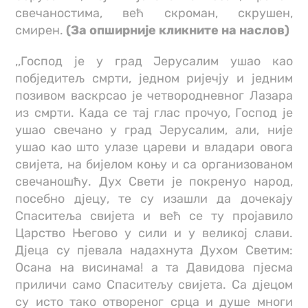
свечаностима, већ скроман, скрушен,
смирен.
(За опширније кликните на наслов)
,,Господ је у град Јерусалим ушао као
побједитељ смрти, једном ријечју и једним
позивом васкрсао је четвородневног Лазара
из смрти. Када се тај глас прочуо, Господ је
ушао свечано у град Јерусалим, али, није
ушао као што улазе цареви и владари овога
свијета, на бијелом коњу и са организованом
свечаношћу. Дух Свети је покренуо народ,
посебно дјецу, те су изашли да дочекају
Спаситеља свијета и већ се ту пројавило
Царство Његово у сили и у великој слави.
Дјеца су пјевала надахнута Духом Светим:
Осана на висинама! а та Давидова пјесма
приличи само Спаситељу свијета. Са дјецом
су исто тако отвореног срца и душе многи