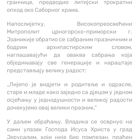
гранчице, предводио литијски трократни
опход око Саборног храма.
Напослијетку, Високопреосвећени
Митрополит црногорско-приморски г.
Јоаникије обратио се сабраним празничним и
бодрим архипастирским словом,
наглашавајући да оваква сабрања која
обједињавају све генерације и нараштаје
представљају велику радост:
,,Лијепо је видјети и родитеље и одрасле,
старе и младе како заједно са дјецом у једном
осјећању у једнодушности и великој радости
дочекујемо овај велики празник.”
У даљем обраћању, Владика се осврнуо на
сами улазак Господа Исуса Христа у град
Јерусалим, који није био помпезан, праћен