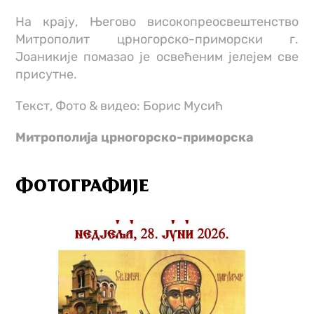
На крају, Његово високопреосвештенство
Митрополит црногорско-приморски г.
Јоаникије помазао је освећеним јелејем све
присутне.
Текст, Фото & видео: Борис Мусић
Митрополијa црногорско-приморскa
ФОТОГРАФИЈЕ