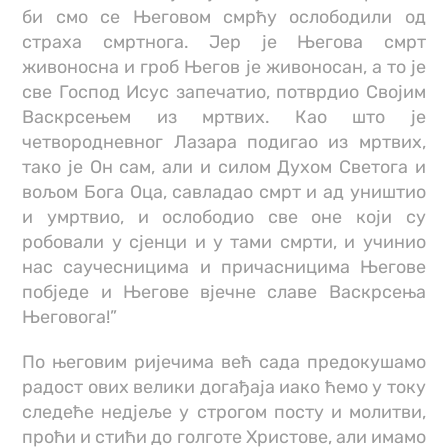
би смо се Његовом смрћу ослободили од
страха смртнога. Јер је Његова смрт
живоносна и гроб Његов је живоносан, а то је
све Господ Исус запечатио, потврдио Својим
Васкрсењем из мртвих. Као што је
четвородневног Лазара подигао из мртвих,
тако је Он сам, али и силом Духом Светога и
вољом Бога Оца, савладао смрт и ад уништио
и умртвио, и ослободио све оне који су
робовали у сјенци и у тами смрти, и учинио
нас саучесницима и причасницима Његове
побједе и Његове вјечне славе Васкрсења
Његовога!”
По његовим ријечима већ сада предокушамо
радост ових велики догађаја иако ћемо у току
следеће недјеље у строгом посту и молитви,
проћи и стићи до голготе Христове, али имамо