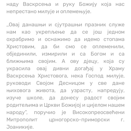
наду Васкрсења и руку Божију која нас
непрестано милује и оплемењује.
,,Овај данашњи и сјутрашњи празник служе
нам као укрепљење да се још једном
охрабримо и оснажимо да идемо стопама
Христовим, да би смо се оплеменили,
објединили, измирили и са Богом и са
ближњима својим. А ову дјецу, која су
украсила овај дивни догађај у Храму
Васкрсења Христовога, нека Господ милује,
руководи Својом Десницом у све дане
њиховога живота, да узрасту, напредују,
изуче школе, да донесу радост својим
родитељима и Цркви Божијој и цијелом нашем
народу”, поручио је Високопреосвећени
Митрополит црногорско-приморски г.
Јоаникије.