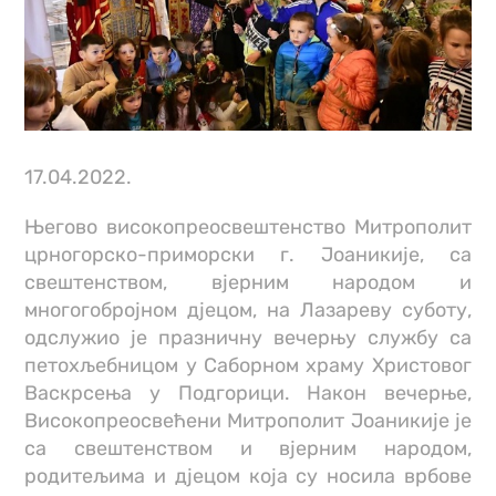
17.04.2022.
Његово високопреосвештенство Митрополит
црногорско-приморски г. Јоаникије, са
свештенством, вјерним народом и
многогобројном дјецом, на Лазареву суботу,
одслужио је празничну вечерњу службу са
петохљебницом у Саборном храму Христовог
Васкрсења у Подгорици. Након вечерње,
Високопреосвећени Митрополит Јоаникије је
са свештенством и вјерним народом,
родитељима и дјецом која су носила врбове