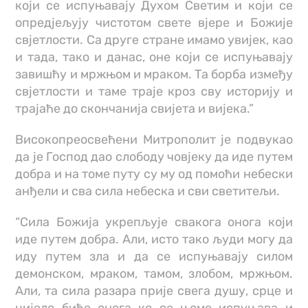
који се испуњавају Духом Светим и који се
опредјељују чистотом свете вјере и Божије
свјетлости. Са друге стране имамо увијек, као
и тада, тако и данас, оне који се испуњавају
завишћу и мржњом и мраком. Та борба између
свјетлости и таме траје кроз сву историју и
трајаће до скончанија свијета и вијека.”
Високопреосвећени Митрополит је подвукао
да је Господ дао слободу човјеку да иде путем
добра и на томе путу су му од помоћи небески
анђели и сва сила небеска и сви светитељи.
“Сила Божија укрепљује свакога онога који
иде путем добра. Али, исто тако људи могу да
иду путем зла и да се испуњавају силом
демонском, мраком, тамом, злобом, мржњом.
Али, та сила разара прије свега душу, срце и