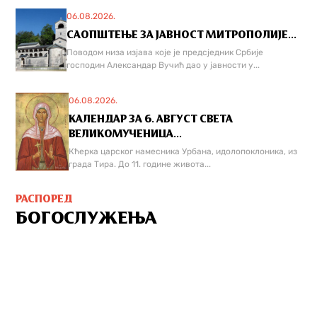
06.08.2026.
САОПШТЕЊЕ ЗА ЈАВНОСТ МИТРОПОЛИЈЕ...
Поводом низа изјава које је предсједник Србије
господин Александар Вучић дао у јавности у...
06.08.2026.
КАЛЕНДАР ЗА 6. АВГУСТ СВЕТА
ВЕЛИКОМУЧЕНИЦА...
Кћерка царског намесника Урбана, идолопоклоника, из
града Тира. До 11. године живота...
РАСПОРЕД
БОГОСЛУЖЕЊА