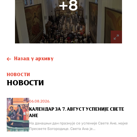
+8
Назад у архиву
НОВОСТИ
НОВОСТИ
06.08.2026.
КАЛЕНДАР ЗА 7. АВГУСТ УСПЕНИЈЕ СВЕТЕ
АНЕ
На данашњи дан празнује се успеније Свете Ане, мајке
Пресвете Богородице. Света Ана је...