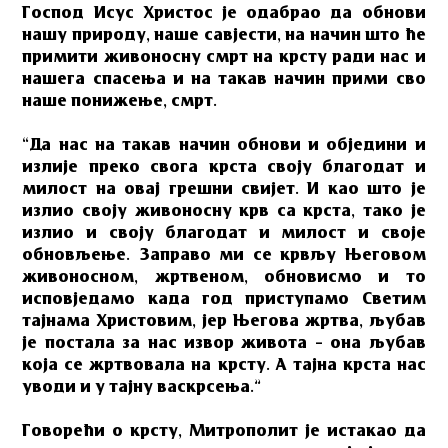
Господ Исус Христос је одабрао да обнови
нашу природу, наше савјести, на начин што ће
примити живоносну смрт на крсту ради нас и
нашега спасења и на такав начин прими сво
наше понижење, смрт.
“Да нас на такав начин обнови и обједини и
излије преко свога крста своју благодат и
милост на овај грешни свијет. И као што је
излио своју живоносну крв са крста, тако је
излио и своју благодат и милост и своје
обновљење. Заправо ми се крвљу Његовом
живоносном, жртвеном, обновисмо и то
исповједамо када год приступамо Светим
тајнама Христовим, јер Његова жртва, љубав
је постала за нас извор живота – она љубав
која се жртвовала на крсту. А тајна крста нас
уводи и у тајну васкрсења.”
Говорећи о крсту, Митрополит је истакао да