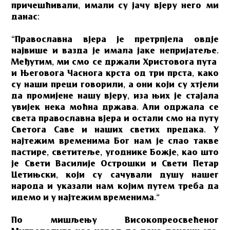
причешћивали, имали су јачу вјеру него ми
данас:
“Православна вјера је претрпјела овдје
највише и вазда је имала јаке непријатеље.
Међутим, ми смо се држали Христовога пута
и Његовога Часнога крста од три прста, како
су наши преци говорили, а они који су хтјели
да промијене нашу вјеру, иза њих је стајала
увијек нека моћна држава. Али одржала се
света православна вјера и остали смо на путу
Светога Саве и наших светих предака. У
најтежим временима Бог нам је слао такве
пастире, светитеље, угоднике Божје, као што
је Свети Василије Острошки и Свети Петар
Цетињски, који су сачували душу нашег
народа и указали нам којим путем треба да
идемо и у најтежим временима.”
По мишљењу Високопреосвећеног