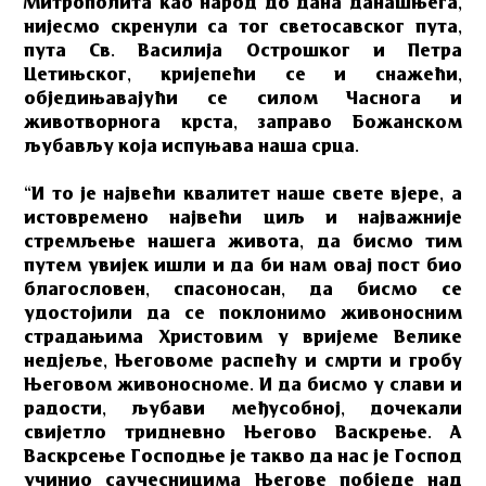
Митрополита као народ до дана данашњега,
нијесмо скренули са тог светосавског пута,
пута Св. Василија Острошког и Петра
Цетињског, кријепећи се и снажећи,
обједињавајући се силом Часнога и
животворнога крста, заправо Божанском
љубављу која испуњава наша срца.
“И то је највећи квалитет наше свете вјере, а
истовремено највећи циљ и најважније
стремљење нашега живота, да бисмо тим
путем увијек ишли и да би нам овај пост био
благословен, спасоносан, да бисмо се
удостојили да се поклонимо живоносним
страдањима Христовим у вријеме Велике
недјеље, Његовоме распећу и смрти и гробу
Његовом живоносноме. И да бисмо у слави и
радости, љубави међусобној, дочекали
свијетло тридневно Његово Васкрење. А
Васкрсење Господње је такво да нас је Господ
учинио саучесницима Његове побједе над