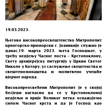
19.03.2023.
Његово високопреосвештенство Митрополит
црногорско-приморски г. Јоаникије служио је
данас,19. марта 2023. љета Господњег, у
трећу недјељу Часног поста – Крстопоклону,
Свету архијерејску литургију у Цркви Светог
Николе у Котору, уз саслужење свештенства и
свештеномонаштва и молитвено учешће
вјерног народа.
Високопреосвећени Митрополит је у својој
бесједи нагласио да се у Крстопоклоној
недјељи и прије Великог петка оснажујемо
силом Часног крста и да је Господ као