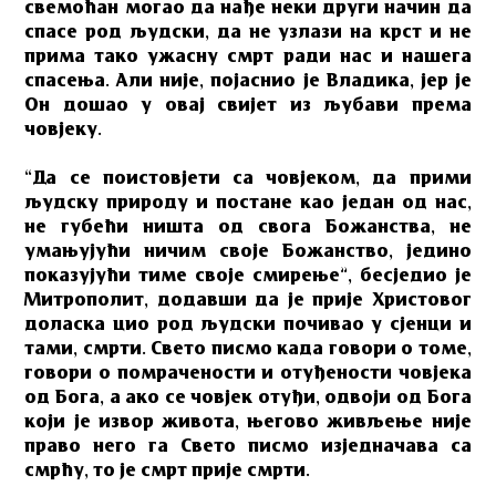
свемоћан могао да нађе неки други начин да
спасе род људски, да не узлази на крст и не
прима тако ужасну смрт ради нас и нашега
спасења. Али није, појаснио је Владика, јер је
Он дошао у овај свијет из љубави према
човјеку.
“Да се поистовјети са човјеком, да прими
људску природу и постане као један од нас,
не губећи ништа од свога Божанства, не
умањујући ничим своје Божанство, једино
показујући тиме своје смирење”, бесједио је
Митрополит, додавши да је прије Христовог
доласка цио род људски почивао у сјенци и
тами, смрти. Свето писмо када говори о томе,
говори о помрачености и отуђености човјека
од Бога, а ако се човјек отуђи, одвоји од Бога
који је извор живота, његово живљење није
право него га Свето писмо изједначава са
смрћу, то је смрт прије смрти.