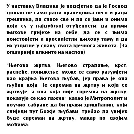
У наставку Владика је подсјетио да је Господ
дошао не само ради праведника него и ради
грешника, да спасе све и да се јави и онима
који су у најдубљој отуђености, да прими
њихове гријехе на себе, да се с њима
поистовјети и просвијетли њихову таму и да
их уздигне у славу свога вјечнога живота. (За
опширније клкните на наслов)
“Његова жртва, Његово страдање, крст,
распеће, понижење, може се само разумјети
као крајња Његова љубав, јер права је она
љубав која је спремна на жртву и која се
жртвује, а она која није спремна на жртву,
показује се као лажна”, казао је Митрополит и
поучио сабране да би прави хришћанин, који
слиједи пут Божје љубави, требао да увијек
буде спреман на жртву, макар по својим
моћима.