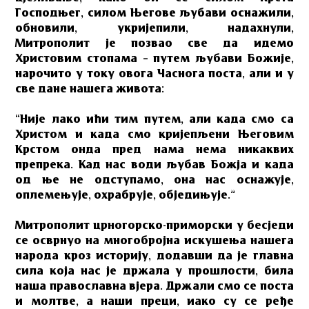
Господњег, силом Његове љубави оснажили,
обновили, укријепили, надахнули,
Митрополит је позвао све да идемо
Христовим стопама – путем љубави Божије,
нарочито у току овога Часнога поста, али и у
све дане нашега живота:
“Није лако ићи тим путем, али када смо са
Христом и када смо кријепљени Његовим
Крстом онда пред нама нема никаквих
препрека. Кад нас води љубав Божја и када
од ње не одступамо, она нас оснажује,
оплемењује, охрабрује, обједињује.”
Митрополит црногорско-приморски у бесједи
се осврнуо на многобројна искушења нашега
народа кроз историју, додавши да је главна
сила која нас је држала у прошлости, била
наша православна вјера. Држали смо се поста
и молтве, а наши преци, иако су се ређе