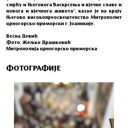
смрћу и Његовога Васкрсења и вјечне славе и
новога и вјечнога живота”, казао је на крају
Његово високопреосвештенство Митрополит
црногорско-приморски г. Јоаникије.
Весна Девић
Фото: Жељко Драшковић
Митрополија црногорско приморска
ФОТОГРАФИЈЕ