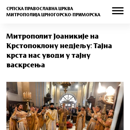
СРПСКА ПРАВОСЛАВНА ЦРКВА
МИТРОПОЛИЈА ЦРНОГОРСКО-ПРИМОРСКА
Митрополит Јоаникије на
Крстопоклону недјељу: Тајна
крста нас уводи у тајну
васкрсења