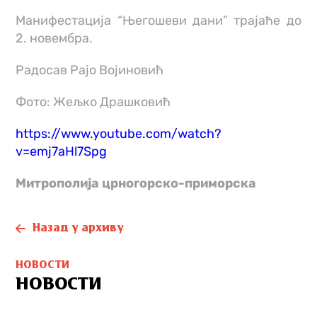
Манифестација “Његошеви дани” трајаће до
2. новембра.
Радосав Рајо Војиновић
Фото: Жељко Драшковић
https://www.youtube.com/watch?
v=emj7aHl7Spg
Митрополијa црногорско-приморскa
Назад у архиву
НОВОСТИ
НОВОСТИ