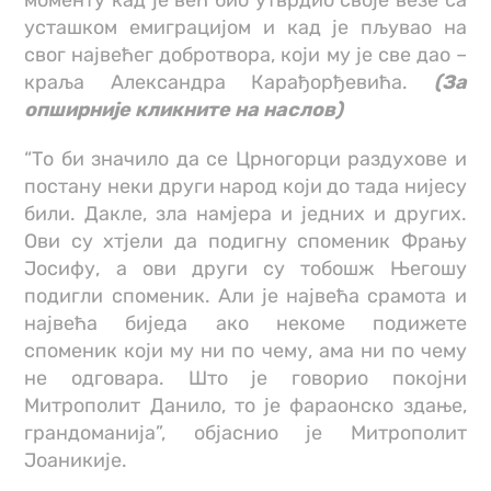
усташком емиграцијом и кад је пљувао на
свог највећег добротвора, који му је све дао –
краља Александра Карађорђевића.
(За
опширније кликните на наслов)
“То би значило да се Црногорци раздухове и
постану неки други народ који до тада нијесу
били. Дакле, зла намјера и једних и других.
Ови су хтјели да подигну споменик Фрању
Јосифу, а ови други су тобошж Његошу
подигли споменик. Али је највећа срамота и
највећа биједа ако некоме подижете
споменик који му ни по чему, ама ни по чему
не одговара. Што је говорио покојни
Митрополит Данило, то је фараонско здање,
грандоманија”, објаснио је Митрополит
Јоаникије.