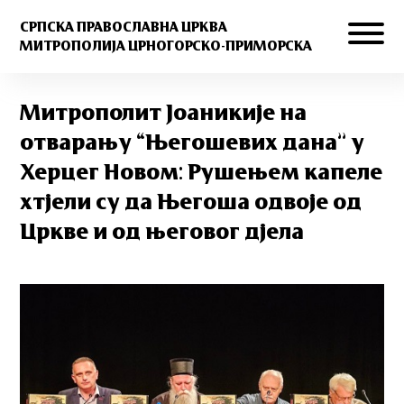
СРПСКА ПРАВОСЛАВНА ЦРКВА
МИТРОПОЛИЈА ЦРНОГОРСКО-ПРИМОРСКА
Митрополит Јоаникије на
отварању “Његошевих дана” у
Херцег Новом: Рушењем капеле
хтјели су да Његоша одвоје од
Цркве и од његовог дјела