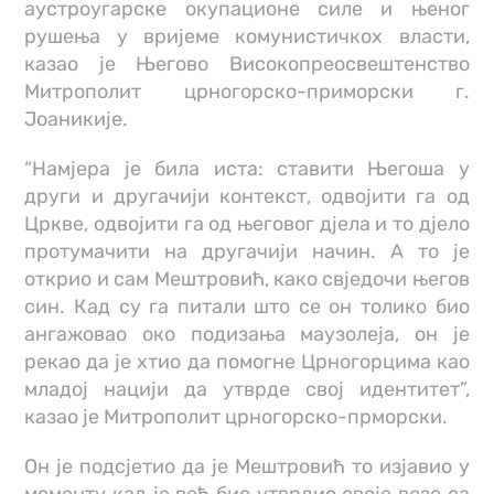
аустроугарске окупационе силе и њеног
рушења у вријеме комунистичкох власти,
казао је Његово Високопреосвештенство
Митрополит црногорско-приморски г.
Јоаникије.
“Намјера је била иста: ставити Његоша у
други и другачији контекст, одвојити га од
Цркве, одвојити га од његовог дјела и то дјело
протумачити на другачији начин. А то је
открио и сам Мештровић, како свједочи његов
син. Кад су га питали што се он толико био
ангажовао око подизања маузолеја, он је
рекао да је хтио да помогне Црногорцима као
младој нацији да утврде свој идентитет”,
казао је Митрополит црногорско-прморски.
Он је подсјетио да је Мештровић то изјавио у
моменту кад је већ био утврдио своје везе са