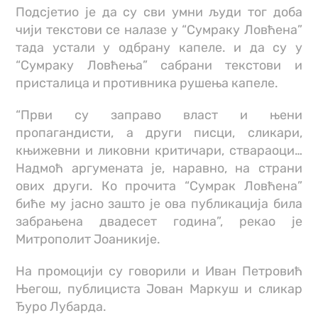
Подсјетио је да су сви умни људи тог доба
чији текстови се налазе у “Сумраку Ловћена”
тада устали у одбрану капеле. и да су у
“Сумраку Ловћења” сабрани текстови и
присталица и противника рушења капеле.
“Први су заправо власт и њени
пропагандисти, а други писци, сликари,
књижевни и ликовни критичари, ствараоци…
Надмоћ аргумената је, наравно, на страни
ових други. Ко прочита “Сумрак Ловћена”
биће му јасно зашто је ова публикација била
забрањена двадесет година”, рекао је
Митрополит Јоаникије.
На промоцији су говорили и Иван Петровић
Његош, публициста Јован Маркуш и сликар
Ђуро Лубарда.