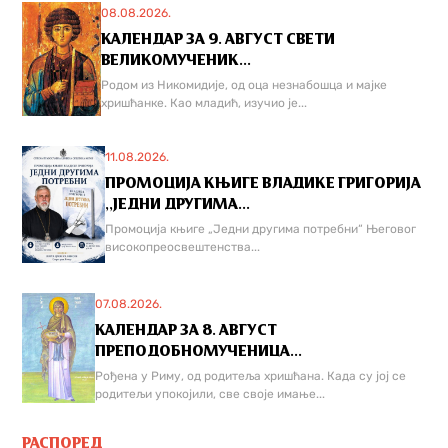
08.08.2026.
КАЛЕНДАР ЗА 9. АВГУСТ СВЕТИ
ВЕЛИКОМУЧЕНИК...
Родом из Никомидије, од оца незнабошца и мајке
хришћанке. Као младић, изучио је...
11.08.2026.
ПРОМОЦИЈА КЊИГЕ ВЛАДИКЕ ГРИГОРИЈА
,,ЈЕДНИ ДРУГИМА...
Промоција књиге „Једни другима потребни“ Његовог
високопреосвештенства...
07.08.2026.
КАЛЕНДАР ЗА 8. АВГУСТ
ПРЕПОДОБНОМУЧЕНИЦА...
Рођена у Риму, од родитеља хришћана. Када су јој се
родитељи упокојили, све своје имање...
РАСПОРЕД