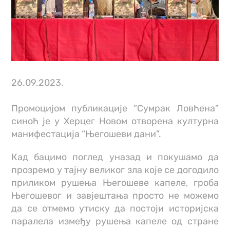
26.09.2023.
Промоцијом публикације “Сумрак Ловћена”
синоћ је у Херцег Новом отворена културна
манифестација “Његошеви дани”.
Кад бацимо поглед уназад и покушамо да
прозремо у тајну великог зла које се догодило
приликом рушења Његошеве капеле, гроба
Његошевог и завјештања просто не можемо
да се отмемо утиску да постоји историјска
паралела између рушења капеле од стране