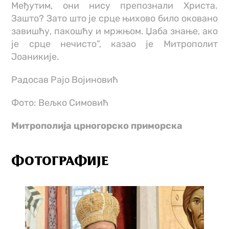
Међутим, они нису препознали Христа.
Зашто? Зато што је срце њихово било оковано
завишћу, пакошћу и мржњом. Џаба знање, ако
је срце нечисто”, казао је Митрополит
Јоаникије.
Радосав Рајо Војиновић
Фото: Вељко Симовић
Митрополија црногорско приморска
ФОТОГРАФИЈЕ