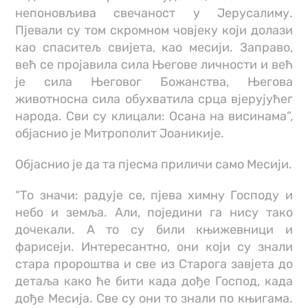
непоновљива свечаност у Јерусалиму.
Пјевали су том скромном човјеку који долази
као спаситељ свијета, као месији. Заправо,
већ се пројавила сила Његове личности и већ
је сила Његовог Божанства, Његова
животносна сила обухватила срца вјерујућег
народа. Сви су клицали: Осана на висинама”,
објаснио је Митрополит Јоаникије.
Објаснио је да та пјесма приличи само Месији.
“То значи: радује се, пјева химну Господу и
небо и земља. Али, поједини га нису тако
дочекали. А то су били књижевници и
фарисеји. Интересантно, они који су знали
стара пророштва и све из Старога завјета до
детаља како ће бити када дође Господ, када
дође Месија. Све су они то знали по књигама.