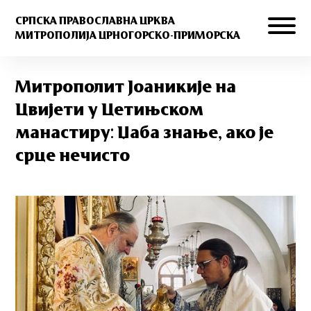
СРПСКА ПРАВОСЛАВНА ЦРКВА
МИТРОПОЛИЈА ЦРНОГОРСКО-ПРИМОРСКА
Митрополит Јоаникије на
Цвијети у Цетињском
манастиру: Џаба знање, ако је
срце нечисто