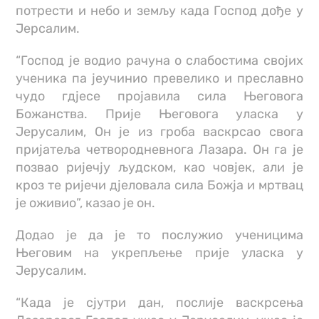
потрести и небо и земљу када Господ дође у
Јерсалим.
“Господ је водио рачуна о слабостима својих
ученика па јеучинио превелико и преславно
чудо гдјесе пројавила сила Његовога
Божанства. Прије Његовога уласка у
Јерусалим, Он је из гроба васкрсао свога
пријатеља четвородневнога Лазара. Он га је
позвао ријечју људском, као човјек, али је
кроз те ријечи дјеловала сила Божја и мртвац
је оживио”, казао је он.
Додао је да је то послужио ученицима
Његовим на укрепљење прије уласка у
Јерусалим.
“Када је сјутри дан, послије васкрсења