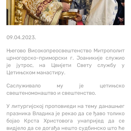
09.04.2023.
Његово Високопреосвештенство Митрополит
црногорско-приморски г. Јоаникије служио
је јутрос, на Цвијети Свету службу у
Цетињском манастиру.
Саслуживало му је цетињско
свештеномонаштво и свештенство.
У литургијској проповиеди на тему данашњег
празника Владика је рекао да се ђаво толико
бојао Крста Христовога унапријед да се
видјело да се догађа нешто судбинско што ће