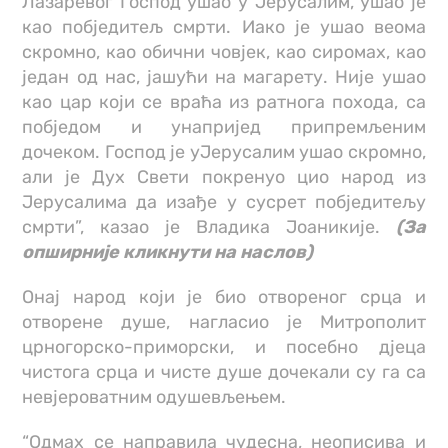
Лазаревог Господ ушао у Јерусалим, ушао је
као побједитељ смрти. Иако је ушао веома
скромно, као обични човјек, као сиромах, као
један од нас, јашући на магарету. Није ушао
као цар који се враћа из ратнога похода, са
побједом и унапријед припремљеним
дочеком. Господ је уЈерусалим ушао скромно,
али је Дух Свети покренуо цио народ из
Јерусалима да изађе у сусрет побједитељу
смрти”, казао је Владика Јоаникије.
(За
опширније кликнути на наслов)
Онај народ који је био отвореног срца и
отворене душе, нагласио је Митрополит
црногорско-приморски, и посебно дјеца
чистога срца и чисте душе дочекали су га са
невјероватним одушевљењем.
“Одмах се направила чудесна, неописива и