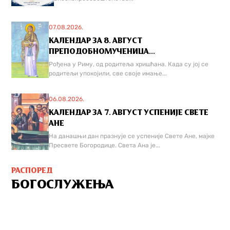
07.08.2026.
КАЛЕНДАР ЗА 8. АВГУСТ
ПРЕПОДОБНОМУЧЕНИЦА...
Рођена у Риму, од родитеља хришћана. Када су јој се
родитељи упокојили, све своје имање...
06.08.2026.
КАЛЕНДАР ЗА 7. АВГУСТ УСПЕНИЈЕ СВЕТЕ
АНЕ
На данашњи дан празнује се успеније Свете Ане, мајке
Пресвете Богородице. Света Ана је...
РАСПОРЕД
БОГОСЛУЖЕЊА