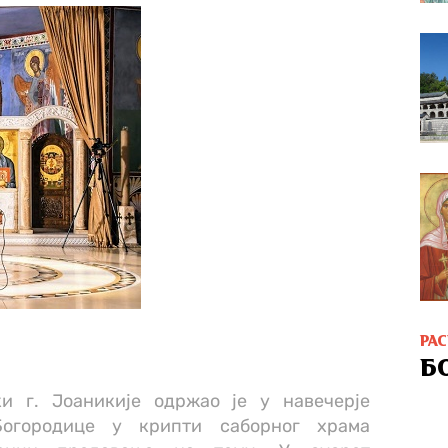
РА
Б
и г. Јоаникије одржао је у навечерје
Богородице у крипти саборног храма