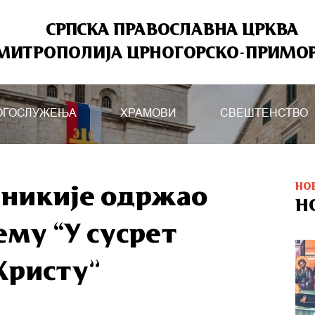
СРПСКА ПРАВОСЛАВНА ЦРКВА
МИТРОПОЛИЈА ЦРНОГОРСКО-ПРИМО
ОГОСЛУЖЕЊА
ХРАМОВИ
СВЕШТЕНСТВО
НО
аникије одржао
Н
ему “У сусрет
Христу”