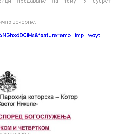
рици предавање на тему: У сусрет
ично вечерње.
v=6NGhxdDQiMs&feature=emb_imp_woyt