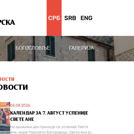
СРБ
SRB
ENG
РСКА
БОГОСЛОВЉЕ
ГАЛЕРИЈА
ВОСТИ
ОВОСТИ
06.08.2026.
КАЛЕНДАР ЗА 7. АВГУСТ УСПЕНИЈЕ
СВЕТЕ АНЕ
На данашњи дан празнује се успеније Свете
Ане, мајке Пресвете Богородице. Света Ана је...