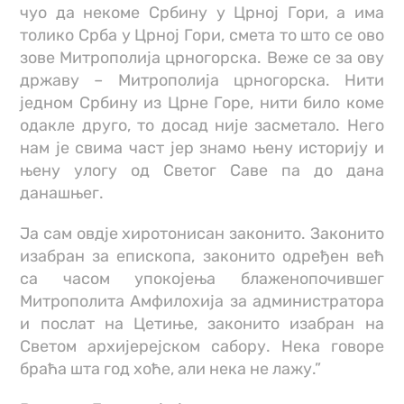
чуо да некоме Србину у Црној Гори, а има
толико Срба у Црној Гори, смета то што се ово
зове Митрополија црногорска. Веже се за ову
државу – Митрополија црногорска. Нити
једном Србину из Црне Горе, нити било коме
одакле друго, то досад није засметало. Него
нам је свима част јер знамо њену историју и
њену улогу од Светог Саве па до дана
данашњег.
Jа сам овдје хиротонисан законито. Законито
изабран за епископа, законито одређен већ
са часом упокојења блаженопочившег
Митрополита Амфилохија за администратора
и послат на Цетиње, законито изабран на
Светом архијерејском сабору. Нека говоре
браћа шта год хоће, али нека не лажу.”