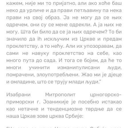
кажем, није ми то пријатно, али ако хоће баш
неко да урличе и да прави петљавину па нека
прави на свој образ. Ја не могу да се њих
одречем, они су се мене одрекли. А ја њих не
могу. Шта би било да се ја њих одречем? То би
значило да ih искључим из Цркве и предам
проклетству, а то нећу. Али их упозоравам, да
сами не навуку проклетство на себе, као
много пута до сада. И тога се бојим, да ће то
многи учинити изманипулисани људи,
помрачени, злоупотребљени. Жао ми је дјеце
и омладине, што се трују млади људи.”
Изабрани Митрополит црногорско-
приморски г. Јоаникије је посебно истакао
као нетачне и тенденциозне тврдње да се
наша Цркав зове црква Србије: