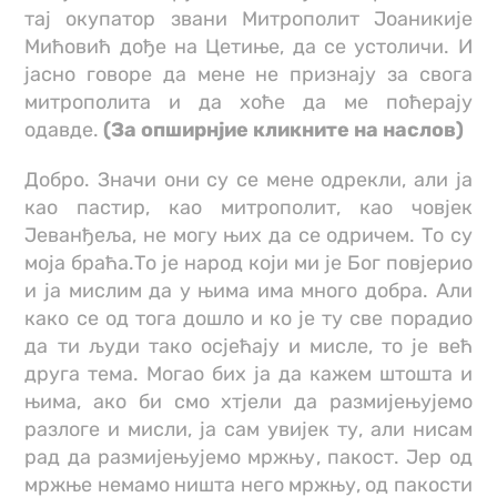
тај окупатор звани Митрополит Јоаникије
Мићовић дође на Цетиње, да се устоличи. И
јасно говоре да мене не признају за свога
митрополита и да хоће да ме поћерају
одавде.
(За опширнјие кликните на наслов)
Добро. Значи они су се мене одрекли, али ја
као пастир, као митрополит, као човјек
Јеванђеља, не могу њих да се одричем. То су
моја браћа.То је народ који ми је Бог повјерио
и ја мислим да у њима има много добра. Али
како се од тога дошло и ко је ту све порадио
да ти људи тако осјећају и мисле, то је већ
друга тема. Могао бих ја да кажем штошта и
њима, ако би смо хтјели да размијењујемо
разлоге и мисли, ја сам увијек ту, али нисам
рад да размијењујемо мржњу, пакост. Јер од
мржње немамо ништа него мржњу, од пакости