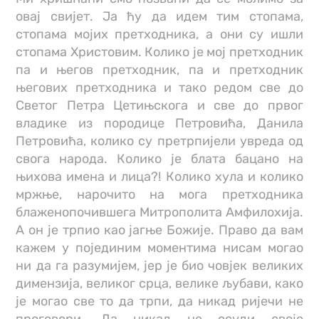
овај свијет. Ја ћу да идем тим стопама,
стопама мојих претходника, а они су ишли
стопама Христовим. Колико је мој претходник
па и његов претходник, па и претходник
његових претходника и тако редом све до
Светог Петра Цетињскога и све до првог
владике из породице Петровића, Данила
Петровића, колико су претрпијели увреда од
свога народа. Колико је блата бацано на
њихова имена и лица?! Колико хула и колико
мржње, нарочито на мога претходника
блаженопочившега Митрополита Амфилохија.
А он је трпио као јагње Божије. Право да вам
кажем у појединим моментима нисам могао
ни да га разумијем, јер је био човјек великих
димензија, великог срца, велике љубави, како
је могао све то да трпи, да никад ријечи не