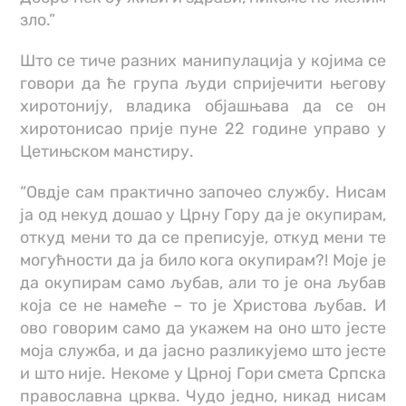
зло.”
Што се тиче разних манипулација у којима се
говори да ће група људи спријечити његову
хиротонију, владика објашњава да се он
хиротонисао прије пуне 22 године управо у
Цетињском манстиру.
“Овдје сам практично започео службу. Нисам
ја од некуд дошао у Црну Гору да је окупирам,
откуд мени то да се преписује, откуд мени те
могућности да ја било кога окупирам?! Моје је
да окупирам само љубав, али то је она љубав
која се не намеће – то је Христова љубав. И
ово говорим само да укажем на оно што јесте
моја служба, и да јасно разликујемо што јесте
и што није. Некоме у Црној Гори смета Српска
православна црква. Чудо једно, никад нисам