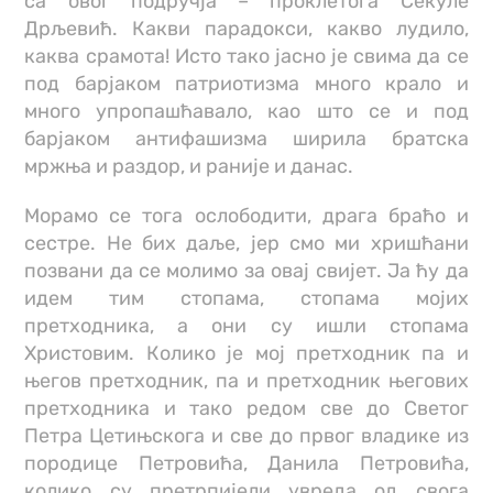
са овог подручја – проклетога Секуле
Дрљевић. Какви парадокси, какво лудило,
каква срамота! Исто тако јасно је свима да се
под барјаком патриотизма много крало и
много упропашћавало, као што се и под
барјаком антифашизма ширила братска
мржња и раздор, и раније и данас.
Морамо се тога ослободити, драга браћо и
сестре. Не бих даље, јер смо ми хришћани
позвани да се молимо за овај свијет. Ја ћу да
идем тим стопама, стопама мојих
претходника, а они су ишли стопама
Христовим. Колико је мој претходник па и
његов претходник, па и претходник његових
претходника и тако редом све до Светог
Петра Цетињскога и све до првог владике из
породице Петровића, Данила Петровића,
колико су претрпијели увреда од свога