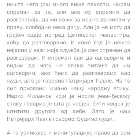
ништа него још много више пакости. Нисам
спреман за то, али ако су спремни да
разговарају, да ми кажу за нешто да нисам у
праву, слободно нека дођу. Али ја не могу да
грајем овдје испред Цетињског манастира,
хоћу да разговарамо. И коме год је нешто
нејасно у вези моје службе, ја сам спреман да
разговарам. И спреман сам да одговорим, и
видим да могу на свако питање да им
одговорим, ако ћемо да разговарамо као
људи, што је говорио Патријарх Павле. На то
смо призвани, имамо нашу народну етику.
Марко Миљанов који је носио јеванђелску
етику говорио је шта је човјек, бити човјек је
штитити другога од себе. Зато је наш
Патријарх Павле говорио: Будимо људи.
А то урликање и манипулације, право да вам