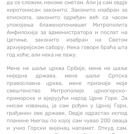
да се сложим, некоме сметам. Али ја сам овдје
хиротонисан законито. Законито изабран за
епископа, законито одређен већ са часом
упокојења блаженопочившег Митрополита
Амфилохија за администратора и послат на
Цетиње, законито изабран на Светом
архијерејском сабору. Нека говоре браћа шта
год хоће, али нека не лажу.
Мене не шаље црква Србије, мене не шаље
ниједна држава, мене шаље Српска
православна црква, мене признаје моје
свештенство Митрополије црногорско-
приморске и вјерујући народ Црне Горе. Ја
нисам извањац, ја сам рођен у Црној Гори,
грађанин ове државе. Овдје одрастао испод
планине Његош по којој сам чувао 200 оваца
и учио Горски вијенац напамет. Откуд сам,