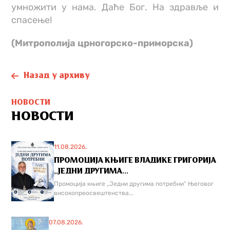
умножити у нама. Даће Бог. На здравље и
спасење!
(Митрополијa црногорско-приморскa)
Назад у архиву
НОВОСТИ
НОВОСТИ
11.08.2026.
ПРОМОЦИЈА КЊИГЕ ВЛАДИКЕ ГРИГОРИЈА
,,ЈЕДНИ ДРУГИМА...
Промоција књиге „Једни другима потребни“ Његовог
високопреосвештенства...
07.08.2026.