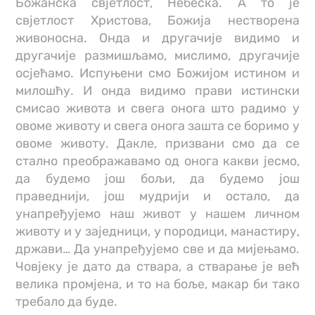
Божанска свјетлост, Небеска. А то је
свјетлост Христова, Божија нестворена
живоносна. Онда и другачије видимо и
другачије размишљамо, мислимо, другачије
осјећамо. Испуњени смо Божијом истином и
милошћу. И онда видимо прави истински
смисао живота и свега онога што радимо у
овоме животу и свега онога зашта се боримо у
овоме животу. Дакле, призвани смо да се
стално преображавамо од онога какви јесмо,
да будемо још бољи, да будемо још
праведнији, још мудрији и остало, да
унапређујемо наш живот у нашем личном
животу и у заједници, у породици, манастиру,
држави… Да унапређујемо све и да мијењамо.
Човјеку је дато да ствара, а стварање је већ
велика промјена, и то на боље, макар би тако
требало да буде.