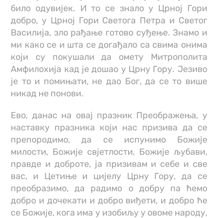
било одувијек. И то се знало у Црној Гори
добро, у Црној Гори Светога Петра и Светог
Василија, зло рађање готово суђење. Знамо и
ми како се и шта се догађало са свима онима
који су покушали да омету Митрополита
Амфилохија кад је дошао у Црну Гору. Језиво
је то и помињати, не дао Бог, да се то више
никад не понови.
Ево, данас на овај празник Преображења, у
наставку празника који нас призива да се
препородимо, да се испунимо Божије
милости, Божије свјетлости, Божије љубави,
правде и доброте, ја призивам и себе и све
вас, и Цетиње и цијелу Црну Гору, да се
преобразимо, да радимо о добру па ћемо
добро и дочекати и добро виђети, и добро ће
се Божије, кога има у изобиљу у овоме народу,