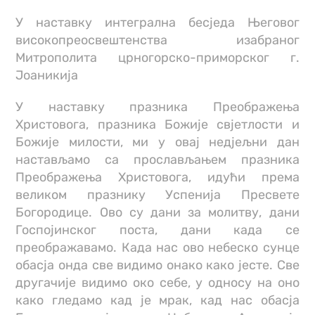
У наставку интегрална бесједа Његовог
високопреосвештенства изабраног
Митрополита црногорско-приморског г.
Јоаникија
У наставку празника Преображења
Христовога, празника Божије свјетлости и
Божије милости, ми у овај недјељни дан
настављамо са прослављањем празника
Преображења Христовога, идући према
великом празнику Успенија Пресвете
Богородице. Ово су дани за молитву, дани
Госпојинског поста, дани када се
преображавамо. Када нас ово небеско сунце
обасја онда све видимо онако како јесте. Све
другачије видимо око себе, у односу на оно
како гледамо кад је мрак, кад нас обасја