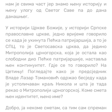
нам је свима част јер знамо њену историју и
њену улогу од Светог Саве па до дана
данашњег.
У историји Цркве Божије, у историји Српске
православне цркве, једно вријеме говорило
се када је укинута Пећка патријаршија, а то је
СПЦ, то је Светосавска црква, да једино
Митрополија црногорска, која је остала као
слободни дио Пећке патријаршије, наставља
њен континуитет. Гдје се то говорило? На
Цетињу! Погледајте како је предсједник
Владе Лазар Томановић одржао бесједу када
је устоличаван краљ Никола и шта је тада
рекао о Митрополији црногорској. Коме смета
њен идентитет, њено име?
Добро, ја некоме сметам, са тим сам спреман