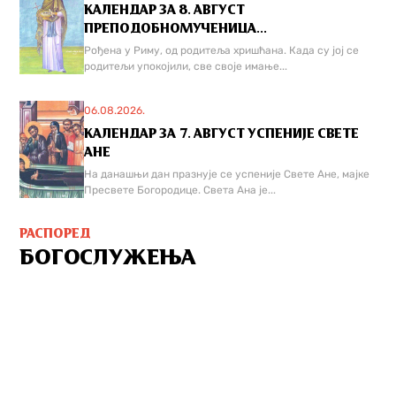
КАЛЕНДАР ЗА 8. АВГУСТ
ПРЕПОДОБНОМУЧЕНИЦА...
Рођена у Риму, од родитеља хришћана. Када су јој се
родитељи упокојили, све своје имање...
06.08.2026.
КАЛЕНДАР ЗА 7. АВГУСТ УСПЕНИЈЕ СВЕТЕ
АНЕ
На данашњи дан празнује се успеније Свете Ане, мајке
Пресвете Богородице. Света Ана је...
РАСПОРЕД
БОГОСЛУЖЕЊА