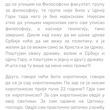
да се упишем на Философски факултет, групу
за философију, те групе није било у Црној
Гори тада него је био марксизам. Нијесам
хтио да упишем марксизам него сам уписао
философију, а касније теологију, тамо
завршио. Дакле кад кажу да ми шаље црква
Србије хоће да ме вежу за политику, а ја
желим да се вежем само за Христа и за Цркву.
Поштујем сваку државу, волим и Србију и
Црну Гору, и поштујем и једну и другу државу.
И шта сад ту више од мене неко тражи?!
Друго, говоре неће бити хиротоније, говоре
да се ја сад хиротонишем. Па зар се ја нисам
хиротонисао прије пуне 22 године? Гдје сам
се хиротонисао? Ја сам хиротонисан овдје у
овој светињи. Ја сам одавно на Цетињу,
господо. Овдје сам практично започео службу