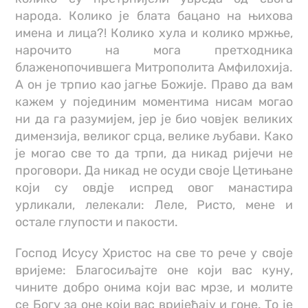
народа. Колико је блата бацано на њихова
имена и лица?! Колико хула и колико мржње,
нарочито на мога претходника
блаженопочившега Митрополита Амфилохија.
А он је трпио као јагње Божије. Право да вам
кажем у појединим моментима нисам могао
ни да га разумијем, јер је био човјек великих
димензија, великог срца, велике љубави. Како
је могао све то да трпи, да никад ријечи не
проговори. Да никад не осуди своје Цетињане
који су овдје испред овог манастира
урликали, лелекали: Леле, Ристо, мене и
остале глупости и пакости.
Господ Исусу Христос на све то рече у своје
вријеме: Благосиљајте оне који вас куну,
чините добро онима који вас мрзе, и молите
се Богу за оне који вас вријеђају и гоне. То је