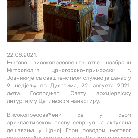
22.08.2021.
Његово високопреосвештенство изабрани
Митрополит црногорско-приморски г.
Јоаникије са свештенством служио је данас у
9. недјељу по Духовима, 22. августа 2021.
љета Господњег, Свету архијерејску
литургију у Цетињском манастиру.
Високопреосвећени се у свом
архипастирском слову осврнуо на актуелна
дешавања у Црној Гори поводом његовог