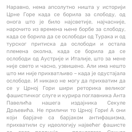
Наравно, нема апсолутно ништа у историји
Црне Горе када се борила за слободу, од
онога што је било најсветије, најчасније,
нарочито из времена њене борбе за слободу,
када се борила да се ослободи од Турака и од
турског притиска да ослободи и остала
племена околна, када се борила да се
ослободи од Аустрије и Италије, што за мене
није свето и часно, узвишено. Али има нешто
што ми није прихватљиво – када је одустајала
ослободе. И никако не могу да прихватим да
се у Црној Гори шири реторика великог
фашистичког слуге и курира поглавника Анта
Павелића нашега издајника Секуле
Дрљевића. Не приличи то Црној Гори! А они
који барјаче са барјаком антифашизма,
прихватили су идеологију највећег фашисте