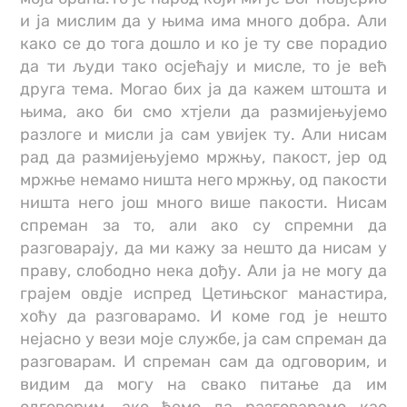
и ја мислим да у њима има много добра. Али
како се до тога дошло и ко је ту све порадио
да ти људи тако осјећају и мисле, то је већ
друга тема. Могао бих ја да кажем штошта и
њима, ако би смо хтјели да размијењујемо
разлоге и мисли ја сам увијек ту. Али нисам
рад да размијењујемо мржњу, пакост, јер од
мржње немамо ништа него мржњу, од пакости
ништа него још много више пакости. Нисам
спреман за то, али ако су спремни да
разговарају, да ми кажу за нешто да нисам у
праву, слободно нека дођу. Али ја не могу да
грајем овдје испред Цетињског манастира,
хоћу да разговарамо. И коме год је нешто
нејасно у вези моје службе, ја сам спреман да
разговарам. И спреман сам да одговорим, и
видим да могу на свако питање да им