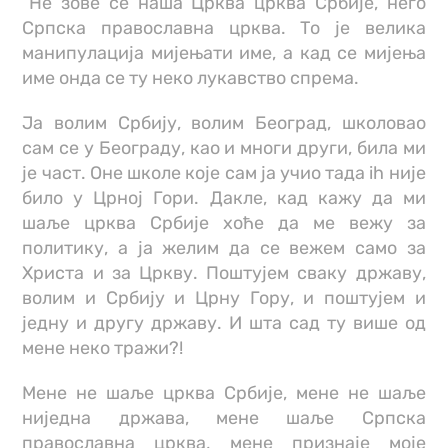
“Не зове се наша Црква црква Србије, него
Српска православна црква. То је велика
манипулација мијењати име, а кад се мијења
име онда се ту неко лукавство спрема.
Ја волим Србију, волим Београд, школовао
сам се у Београду, као и многи други, била ми
је част. Оне школе које сам ја учио тада ih није
било у Црној Гори. Дакле, кад кажу да ми
шаље црква Србије хоће да ме вежу за
политику, а ја желим да се вежем само за
Христа и за Цркву. Поштујем сваку државу,
волим и Србију и Црну Гору, и поштујем и
једну и другу државу. И шта сад ту више од
мене неко тражи?!
Мене не шаље црква Србије, мене не шаље
ниједна држава, мене шаље Српска
православна црква, мене признаје моје