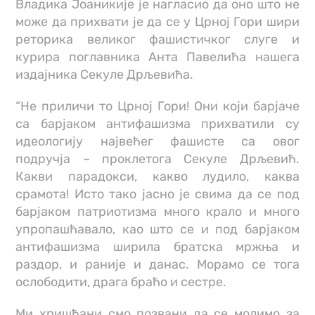
Владика Јоаникије је нагласио да оно што не
може да прихвати је да се у Црној Гори шири
реторика великог фашистичког слуге и
курира поглавника Анта Павелића нашега
издајника Секуле Дрљевића.
“Не приличи то Црној Гори! Они који барјаче
са барјаком антифашизма прихватили су
идеологију највећег фашисте са овог
подручја – проклетога Секуле Дрљевић.
Какви парадокси, какво лудило, каква
срамота! Исто тако јасно је свима да се под
барјаком патриотизма много крало и много
упропашћавало, као што се и под барјаком
антифашизма ширила братска мржња и
раздор, и раније и данас. Морамо се тога
ослободити, драга браћо и сестре.
Ми хришћани смо позвани да се молимо за