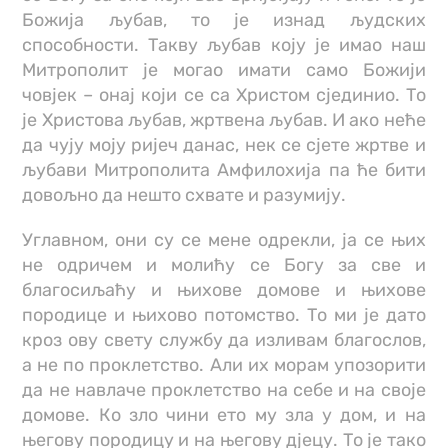
Божија љубав, то је изнад људских
способности. Такву љубав коју је имао наш
Митрополит је могао имати само Божији
човјек – онај који се са Христом сјединио. То
је Христова љубав, жртвена љубав. И ако неће
да чују моју ријеч данас, нек се сјете жртве и
љубави Митрополита Амфилохија па ће бити
довољно да нешто схвате и разумију.
Углавном, они су се мене одрекли, ја се њих
не одричем и молићу се Богу за све и
благосиљаћу и њихове домове и њихове
породице и њихово потомство. То ми је дато
кроз ову свету службу да изливам благослов,
а не по проклетство. Али их морам упозорити
да не навлаче проклетство на себе и на своје
домове. Ко зло чини ето му зла у дом, и на
његову породицу и на његову дјецу. То је тако