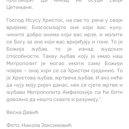
проговори. Да никад не осуди своје
Цетињане.
Господ Исусу Христос, на све то, рече у своје
вријеме: Благосиљајте оне који вас куну,
чините добро онима који вас мрзе, и молите
се Богу за оне који вас вријеђају и гоне. То је
Божија љубав, то је изнад људских
способности. Такву љубав коју је имао наш
Митрополит је могао имати само Божији
човјек – онај који се са Христом сјединио. То
је Христова љубав, жртвена љубав. И ако неће
да чују моју ријеч данас, нек се сјете жртве и
љубави Митрополита Амфилохија па ће бити
довољно да нешто схвате и разумију.”
Весна Девић
Фото: Никола Јоксимовић