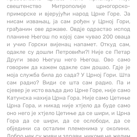
свештенство Митрополије црногорско-
приморске и вјерујући народ Црне Горе. Ја
нисам извањац, ја сам рођен у Црној Гори,
грађанин ове државе. Овдје одрастао испод
планине Његош по којој сам чувао 200 оваца
и учио Горски вијенац напамет. Откуд сам,
одакле су дошли Петровићи?! Није се Петар
Други звао Његуш него Његош. Ово само
говорим да кажем одакле сам дошао. Гдје је
моја служба била до сада? У Црној Гори. Шта
сам радио? Види се шта сам радио. Па и
сјевер је исто ваљда дио Црне Горе, није само
Катунска нахија Црна Гора. Није само Цетиње
Црна Гора, и никад није хтјело да буде само
оно него је хтјело Цетиње да се шири, и Црна
Гора да се шири, да се ослободи, да се
обједини са осталим племенима у околини.
Добро нек су живи и здрави, никоме не желим