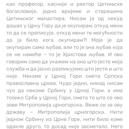
као професор, касније и ректор Цетињске
богословије, једно вријеме и старешина
Цетињског манастира. Нисам ја од некуд
дошао у Црну Гору да је окупирам, откуд мени
то да се преписује, откуд мени те могућности
да ја било кога окупирам?! Моје је да
окупирам само љубав, али то је она љубав која
се не намеће – то је Христова љубав. И ово
говорим само да укажем на оно што јесте моја
служба и да јасно разликујемо што јесте и што
није. Некоме у Црној Гори смета Српска
православна црква. Чудо једно, никад нисам
чуо да некоме Србину у Црној Гори, а има
толико Срба у Црној Гори, смета то што се ово
зове Митрополија црногорска. Веже се за ову
државу – Митрополија црногорска. Нити
једном Србину из Црне Горе, нити било коме
одакле друго, то досад није засметало. Него