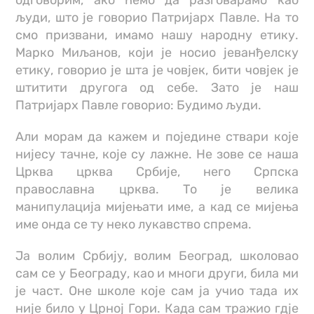
одговорим, ако ћемо да разговарамо као
људи, што је говорио Патријарх Павле. На то
смо призвани, имамо нашу народну етику.
Марко Миљанов, који је носио јеванђелску
етику, говорио је шта је човјек, бити човјек је
штитити другога од себе. Зато је наш
Патријарх Павле говорио: Будимо људи.
Али морам да кажем и поједине ствари које
нијесу тачне, које су лажне. Не зове се наша
Црква црква Србије, него Српска
православна црква. То је велика
манипулација мијењати име, а кад се мијења
име онда се ту неко лукавство спрема.
Ја волим Србију, волим Београд, школовао
сам се у Београду, као и многи други, била ми
је част. Оне школе које сам ја учио тада их
није било у Црној Гори. Када сам тражио гдје