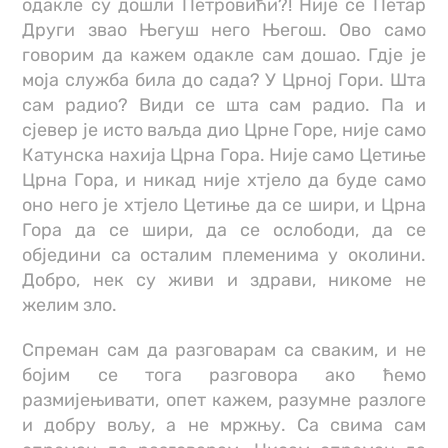
одакле су дошли Петровићи?! Није се Петар
Други звао Његуш него Његош. Ово само
говорим да кажем одакле сам дошао. Гдје је
моја служба била до сада? У Црној Гори. Шта
сам радио? Види се шта сам радио. Па и
сјевер је исто ваљда дио Црне Горе, није само
Катунска нахија Црна Гора. Није само Цетиње
Црна Гора, и никад није хтјело да буде само
оно него је хтјело Цетиње да се шири, и Црна
Гора да се шири, да се ослободи, да се
обједини са осталим племенима у околини.
Добро, нек су живи и здрави, никоме не
желим зло.
Спреман сам да разговарам са сваким, и не
бојим се тога разговора ако ћемо
размијењивати, опет кажем, разумне разлоге
и добру вољу, а не мржњу. Са свима сам