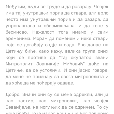
Међутим, људи се труде и да разарају. Човјек
има тај унутрашњи порив да ствара, али врло
често има унутрашњи порив и да разара, да
упропаштава и обесмишљава, и да тоне у
бесмисао. Нажалост тога имамо у свим
временима. Морам да поменем и неке ствари
које се догађају овдје и сада. Ево данас на
Цетињу биће, како кажу, велика група оних
који се противе да “тај окупатор звани
Митрополит Јоаникије Мићовић” дође на
Цетиње, да се устоличи. И они јасно говоре,
да мене не признају за свога митрополита и
да хоће да ме поћерају одавде.
Добро. Значи они су се мене одрекли, али ја
као пастир, као митрополит, као човјек
Јеванђеља, не могу њих да се одричем. То су
моја браћа.То је народ који ми је Бог повјерио