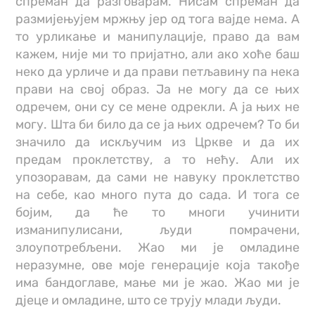
спреман да разговарам. Нисам спреман да
размијењујем мржњу јер од тога вајде нема. А
то урликање и манипулације, право да вам
кажем, није ми то пријатно, али ако хоће баш
неко да урличе и да прави петљавину па нека
прави на свој образ. Ја не могу да се њих
одречем, они су се мене одрекли. А ја њих не
могу. Шта би било да се ја њих одречем? То би
значило да искључим из Цркве и да их
предам проклетству, а то нећу. Али их
упозоравам, да сами не навуку проклетство
на себе, као много пута до сада. И тога се
бојим, да ће то многи учинити
изманипулисани, људи помрачени,
злоупотребљени. Жао ми је омладине
неразумне, ове моје генерације која такође
има бандоглаве, мање ми је жао. Жао ми је
дјеце и омладине, што се трују млади људи.