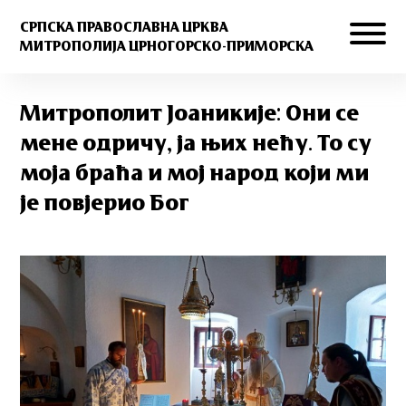
СРПСКА ПРАВОСЛАВНА ЦРКВА
МИТРОПОЛИЈА ЦРНОГОРСКО-ПРИМОРСКА
Митрополит Јоаникије: Они се
мене одричу, ја њих нећу. То су
моја браћа и мој народ који ми
је повјерио Бог