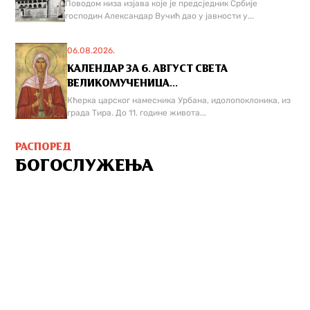
Поводом низа изјава које је предсједник Србије
господин Александар Вучић дао у јавности у...
06.08.2026.
КАЛЕНДАР ЗА 6. АВГУСТ СВЕТА
ВЕЛИКОМУЧЕНИЦА...
Кћерка царског намесника Урбана, идолопоклоника, из
града Тира. До 11. године живота...
РАСПОРЕД
БОГОСЛУЖЕЊА