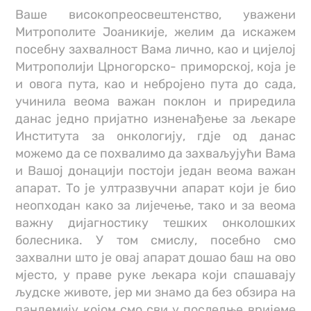
Ваше високопреосвештенство, уважени
Митрополите Јоаникије, желим да искажем
посебну захвалност Вама лично, као и цијелој
Митрополији Црногорско- приморској, која је
и овога пута, као и небројено пута до сада,
учинила веома важан поклон и приредила
данас једно пријатно изненађење за љекаре
Института за онкологију, гдје од данас
можемо да се похвалимо да захваљујући Вама
и Вашој донацији постоји један веома важан
апарат. То је ултразвучни апарат који је био
неопходан како за лијечење, тако и за веома
важну дијагностику тешких онколошких
болесника. У том смислу, посебно смо
захвални што је овај апарат дошао баш на ово
мјесто, у праве руке љекара који спашавају
људске животе, јер ми знамо да без обзира на
пандемију којом смо сви у последње вријеме