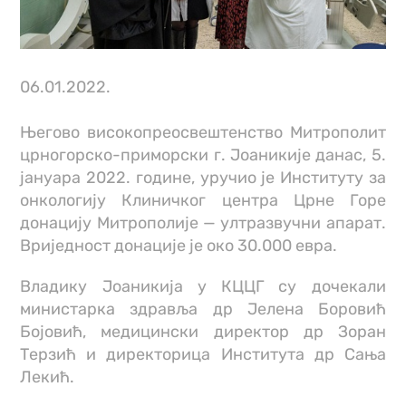
06.01.2022.
Његово високопреосвештенство Митрополит
црногорско-приморски г. Јоаникије данас, 5.
јануара 2022. године, уручио је Институту за
онкологију Клиничког центра Црне Горе
донацију Митрополије — ултразвучни апарат.
Вриједност донације је око 30.000 евра.
Владику Јоаникија у КЦЦГ су дочекали
министарка здравља др Јелена Боровић
Бојовић, медицински директор др Зоран
Терзић и директорица Института др Сања
Лекић.