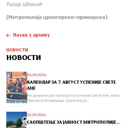
Лазар Шћекић
(Митрополија црногорско-приморска)
Назад у архиву
НОВОСТИ
НОВОСТИ
06.08.2026.
КАЛЕНДАР ЗА 7. АВГУСТ УСПЕНИЈЕ СВЕТЕ
АНЕ
На данашњи дан празнује се успеније Свете Ане, мајке
Пресвете Богородице. Света Ана је...
06.08.2026.
САОПШТЕЊЕ ЗА ЈАВНОСТ МИТРОПОЛИЈЕ...