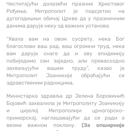
Честитајући долазећи празник Христовог
Рођења, Митрополит је подсјетио на
дугогодишњи обичај Цркве да у празничним
данима дарује неку од важних установа.
“Хвала вам на овом сусрету, нека Бог
благослови ваш рад, ваш огромни труд, нека
вам дарује снаге да и ову епидемију
побиједимо сви заједно, али превасходно
захваљујући вашем труду”, казао је
Митрополит Јоаникије обраћајући се
здравственим радницима.
Министарка здравља др Јелена Боровинић
Бојовић захвалила је Митрополиту Јоаникију
и цијелој Митрополији црногорско-
приморској, наглашавајући да се ради о
веома важном поклону.
(За опширније