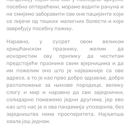
посебно оптерећени, морамо водити рачуна и
не смијемо заборавити све оне пацијенте који
се лијече од тешких малигних болести и који
завређују посебну пажњу.
Наравно, у сусрет овом великом
хришћанском празнику, желим да
искористим ову прилику да честитам
предстојеће празнике свим вјерницима и да
им пожелим оно што је најважније са ове
адресе, а то је као прво добро здравље, добро
расположење за њихове породице, велику
слогу и мир и наравно да сви заједнички,
солидарно помажемо једни другима, јер ево
као што нас је и ова пандемија упозорила, без
заједништва нема просперитета. Најљепша
хвала још једном.