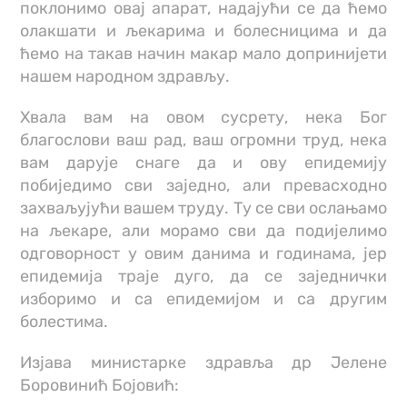
поклонимо овај апарат, надајући се да ћемо
олакшати и љекарима и болесницима и да
ћемо на такав начин макар мало допринијети
нашем народном здрављу.
Хвала вам на овом сусрету, нека Бог
благослови ваш рад, ваш огромни труд, нека
вам дарује снаге да и ову епидемију
побиједимо сви заједно, али превасходно
захваљујући вашем труду. Ту се сви ослањамо
на љекаре, али морамо сви да подијелимо
одговорност у овим данима и годинама, јер
епидемија траје дуго, да се заједнички
изборимо и са епидемијом и са другим
болестима.
Изјава министарке здравља др Јелене
Боровинић Бојовић: