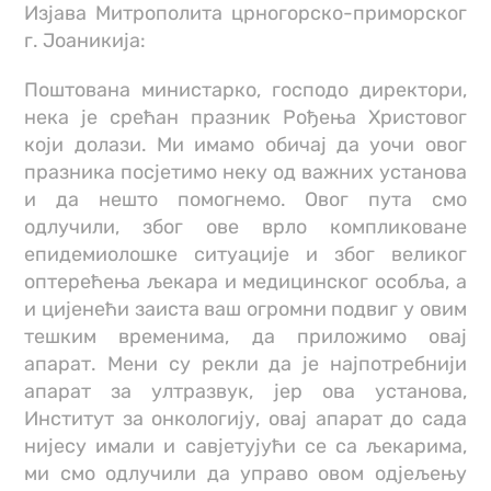
Изјава Митрополита црногорско-приморског
г. Јоаникија:
Поштована министарко, господо директори,
нека је срећан празник Рођења Христовог
који долази. Ми имамо обичај да уочи овог
празника посјетимо неку од важних установа
и да нешто помогнемо. Овог пута смо
одлучили, због ове врло компликоване
епидемиолошке ситуације и због великог
оптерећења љекара и медицинског особља, а
и цијенећи заиста ваш огромни подвиг у овим
тешким временима, да приложимо овај
апарат. Мени су рекли да је најпотребнији
апарат за ултразвук, јер ова установа,
Институт за онкологију, овај апарат до сада
нијесу имали и савјетујући се са љекарима,
ми смо одлучили да управо овом одјељењу