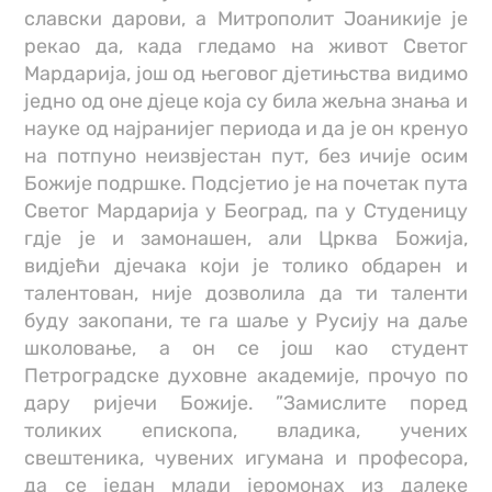
славски дарови, а Митрополит Јоаникије је
рекао да, када гледамо на живот Светог
Мардарија, још од његовог дјетињства видимо
једно од оне дјеце која су била жељна знања и
науке од најранијег периода и да је он кренуо
на потпуно неизвјестан пут, без ичије осим
Божије подршке. Подсјетио је на почетак пута
Светог Мардарија у Београд, па у Студеницу
гдје је и замонашен, али Црква Божија,
видјећи дјечака који је толико обдарен и
талентован, није дозволила да ти таленти
буду закопани, те га шаље у Русију на даље
школовање, а он се још као студент
Петроградске духовне академије, прочуо по
дару ријечи Божије. ”Замислите поред
толиких епископа, владика, учених
свештеника, чувених игумана и професора,
да се један млади јеромонах из далеке