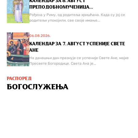
КАЛЕНДАР ЗА 8. АВГУСТ
ПРЕПОДОБНОМУЧЕНИЦА...
Рођена у Риму, од родитеља хришћана. Када су јој се
родитељи упокојили, све своје имање...
06.08.2026.
КАЛЕНДАР ЗА 7. АВГУСТ УСПЕНИЈЕ СВЕТЕ
АНЕ
На данашњи дан празнује се успеније Свете Ане, мајке
Пресвете Богородице. Света Ана је...
РАСПОРЕД
БОГОСЛУЖЕЊА