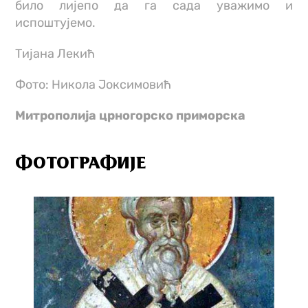
било лијепо да га сада уважимо и
испоштујемо.
Тијана Лекић
Фото: Никола Јоксимовић
Митрополија црногорско приморска
ФОТОГРАФИЈЕ