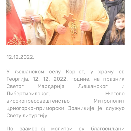
12.12.2022.
У љешанском селу Корнет, у храму св
Георгија, 12. 12. 2022. године, на празник
Светог Мардарија Љешанског и
Либертивилског, Његово
високопреосвештенство Митрополит
црногорко-приморски Јоаникије је служуо
Свету литургију.
По заамвоној молитви су благосиљани