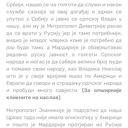
Србији, нашао се на голготи да служи и након
службе сазнаје за овај догађај и одмах се
упутио у Србију и јавио се српској Влади у
нишу, али му је Митрополит Димитрије рекао
да се врати у Русију јер је тамо потребнији,
видио је младог човјека коме је потребно да
још буде тамо, а Мардарије је обавјештавао
редовно руску јавност о голготи Српског
народа и могао је да сабере велики број људи
и помаже свом народу, као Владика Николај
што је у своје вријеме ишао по Америци и
Европи да говори и страдању српског народа
и пробуди много савјести.
(За опширније
кликните на наслов)
Митрополит Јоаникије је подсјетио да наша
Црква тада није имала епископију у Америци
и пошто је Мардарије протјеран из Русије