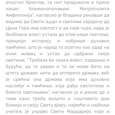
апостол Христов, та нит продужила и преко
нашег блаженопочившег Митрополита
Амфилохија”, нагласио је Владика рекавши да
видимо да Свети људи и светиње свједоче да
Црна Гора има светост и да није чудо, када је
безбожна власт устала да отме наше светиње,
прекроји историју и избрише духовно
памћење, што је народ то осјетио као удар на
очни живац и устао да одбрани своје
светиње. ”Требала би свака власт, садашња и
будућа, да то уважи и то не може бити на
штету државе, нити да оптерети државу, већ
је срећна она држава која има духовно
наслеђе и памћење, која рађа светитеље и
блиста светињама”, нагласио је и рекао да о
томе како треба вољети и поштовати дом
Божији и своју Свету вјеру, највећи и најбољи
учитељ је управо Свети Мардарије, који и