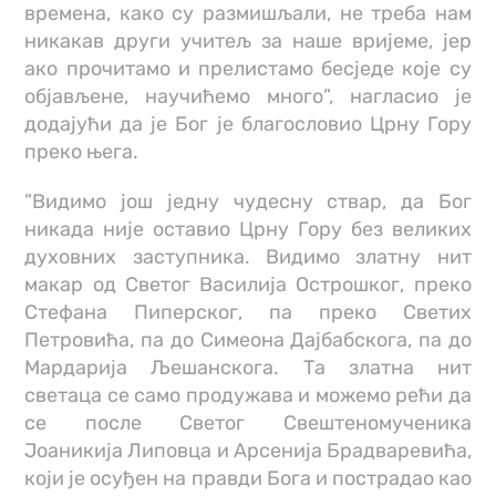
времена, како су размишљали, не треба нам
никакав други учитељ за наше вријеме, јер
ако прочитамо и прелистамо бесједе које су
објављене, научићемо много”, нагласио је
додајући да је Бог је благословио Црну Гору
преко њега.
”Видимо још једну чудесну ствар, да Бог
никада није оставио Црну Гору без великих
духовних заступника. Видимо златну нит
макар од Светог Василија Острошког, преко
Стефана Пиперског, па преко Светих
Петровића, па до Симеона Дајбабскога, па до
Мардарија Љешанскога. Та златна нит
светаца се само продужава и можемо рећи да
се после Светог Свештеномученика
Јоаникија Липовца и Арсенија Брадваревића,
који је осуђен на правди Бога и пострадао као