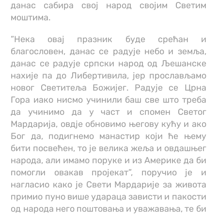
данас сабира свој народ својим Светим
моштима.
”Нека овај празник буде срећан и
благословен, данас се радује небо и земља,
данас се радује српски народ од Љешанске
нахије па до Либертивила, јер прослављамо
новог Светитеља Божијег. Радује се Црна
Гора иако нисмо учинили баш све што треба
да учинимо да у част и спомен Светог
Мардарија, овдје обновимо његову кућу и ако
Бог да, подигнемо манастир који ће њему
бити посвећен, то је велика жеља и овдашњег
народа, али имамо поруке и из Америке да би
помогли овакав пројекат”, поручио је и
нагласио како је Свети Мардарије за живота
примио пуно више удараца зависти и пакости
од народа него поштовања и уважавања, те би