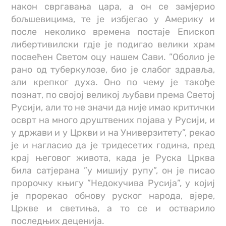
након свргавања цара, а он се замјерио
бољшевицима, те је избјегао у Америку и
после неколико времена постаје Епископ
либертивилски гдје је подигао велики храм
посвећен Светом оцу нашем Сави. ”Оболио је
рано од туберкулозе, био је слабог здравља,
али крепког духа. Оно по чему је такође
познат, по својој великој љубави према Светој
Русији, али то не значи да није имао критички
осврт на много друштвених појава у Русији, и
у држави и у Цркви и на Универзитету”, рекао
је и нагласио да је тридесетих година, пред
крај његовог живота, када је Руска Црква
била сатјерана ”у мишију рупу”, он је писао
пророчку књигу ”Недокучива Русија”, у којиј
је прорекао обнову руског народа, вјере,
Цркве и светиња, а то се и остварило
последњих деценија.