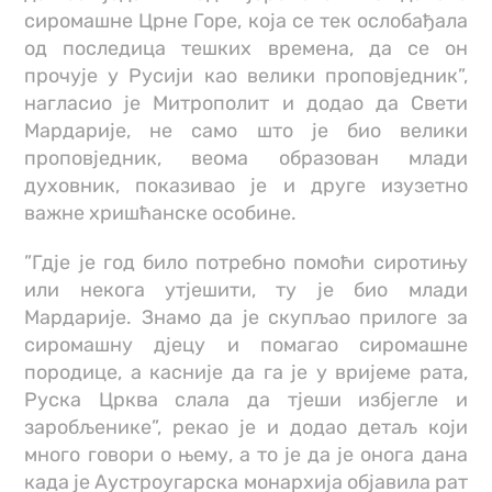
сиромашне Црне Горе, која се тек ослобађала
од последица тешких времена, да се он
прочује у Русији као велики проповједник”,
нагласио је Митрополит и додао да Свети
Мардарије, не само што је био велики
проповједник, веома образован млади
духовник, показивао је и друге изузетно
важне хришћанске особине.
”Гдје је год било потребно помоћи сиротињу
или некога утјешити, ту је био млади
Мардарије. Знамо да је скупљао прилоге за
сиромашну дјецу и помагао сиромашне
породице, а касније да га је у вријеме рата,
Руска Црква слала да тјеши избјегле и
заробљенике”, рекао је и додао детаљ који
много говори о њему, а то је да је онога дана
када је Аустроугарска монархија објавила рат