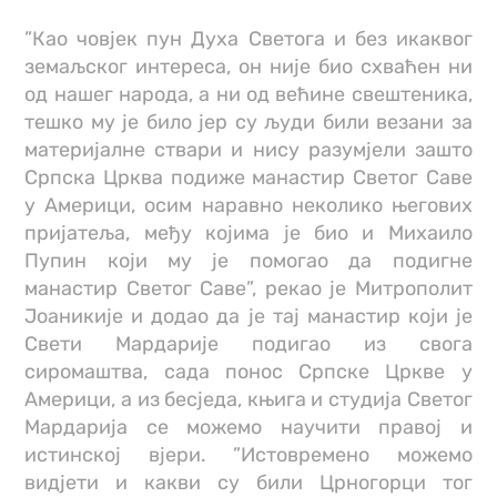
”Као човјек пун Духа Светога и без икаквог
земаљског интереса, он није био схваћен ни
од нашег народа, а ни од већине свештеника,
тешко му је било јер су људи били везани за
материјалне ствари и нису разумјели зашто
Српска Црква подиже манастир Светог Саве
у Америци, осим наравно неколико његових
пријатеља, међу којима је био и Михаило
Пупин који му је помогао да подигне
манастир Светог Саве”, рекао је Митрополит
Јоаникије и додао да је тај манастир који је
Свети Мардарије подигао из свога
сиромаштва, сада понос Српске Цркве у
Америци, а из бесједа, књига и студија Светог
Мардарија се можемо научити правој и
истинској вјери. ”Истовремено можемо
видјети и какви су били Црногорци тог