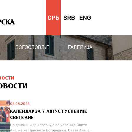
СРБ
SRB
ENG
РСКА
БОГОСЛОВЉЕ
ГАЛЕРИЈА
ВОСТИ
ОВОСТИ
06.08.2026.
КАЛЕНДАР ЗА 7. АВГУСТ УСПЕНИЈЕ
СВЕТЕ АНЕ
На данашњи дан празнује се успеније Свете
Ане, мајке Пресвете Богородице. Света Ана је...