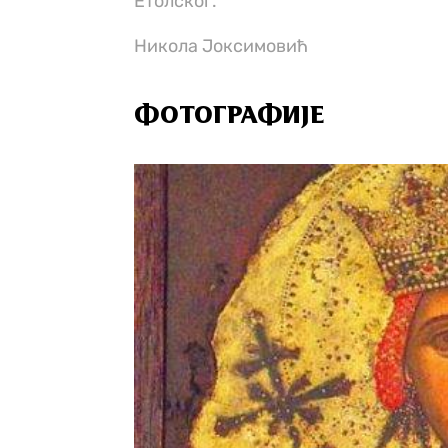
Етолског.
Никола Јоксимовић
ФОТОГРАФИЈЕ