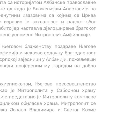
та са историјатом Албанске православне
ине од када је Блажењејши Анастасије на
ренутним изазовима са којима се Црква
е изразио је захвалност и радост због
обито јер наставља дјело ширења братског
лажене успомене Митрополит Амфилохије.
е Његовом блаженству поздраве Његове
орфирија и исказао срдачну благодарност
српској заједници у Албанији, пожељевши
оводи повјереним му народом на добро
рхиепископом, Његово преосвештенство
екао је Митрополита у Саборном храму
ије представио је Митрополиту комплекс
риликом обиласка храма, Митрополит се
ика Јована Владимира и Светог Козме