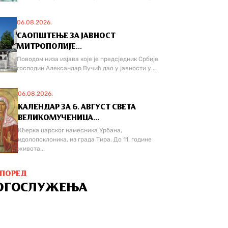
06.08.2026.
САОПШТЕЊЕ ЗА ЈАВНОСТ
МИТРОПОЛИЈЕ...
Поводом низа изјава које је предсједник Србије
господин Александар Вучић дао у јавности у...
06.08.2026.
КАЛЕНДАР ЗА 6. АВГУСТ СВЕТА
ВЕЛИКОМУЧЕНИЦА...
Кћерка царског намесника Урбана,
идолопоклоника, из града Тира. До 11. године
живота...
СПОРЕД
ОГОСЛУЖЕЊА