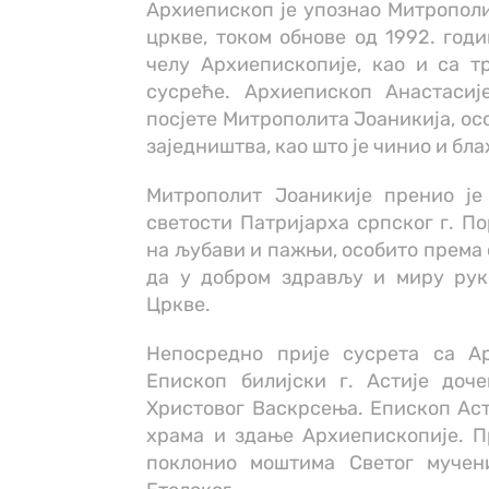
Архиепископ је упознао Митрополи
цркве, током обнове од 1992. год
челу Архиепископије, као и са т
сусреће. Архиепископ Анастасиј
посјете Митрополита Јоаникија, ос
заједништва, као што је чинио и б
Митрополит Јоаникије пренио ј
светости Патријарха српског г. П
на љубави и пажњи, особито према 
да у добром здрављу и миру рук
Цркве.
Непосредно прије сусрета са А
Епископ билијски г. Астије доч
Христовог Васкрсења. Епископ Аст
храма и здање Архиепископије. П
поклонио моштима Светог мучен