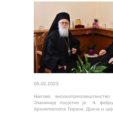
05.02.2023.
Његово високопреосвештенство
Јоаникије посјетио је 4. фебр
Архиепископа Тиране, Драча и ције