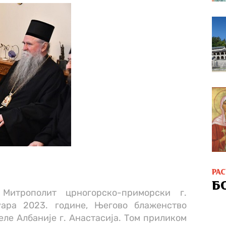
РА
Б
 Митрополит црногорско-приморски г.
уара 2023. године, Његово блаженство
ле Албаније г. Анастасија. Том приликом