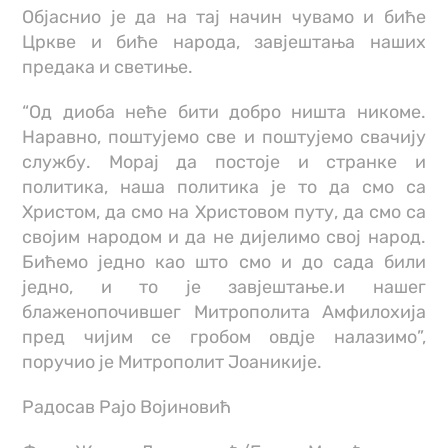
Објаснио је да на тај начин чувамо и биће
Цркве и биће народа, завјештања наших
предака и светиње.
“Од диоба неће бити добро ништа никоме.
Наравно, поштујемо све и поштујемо свачију
службу. Морај да постоје и странке и
политика, наша политика је то да смо са
Христом, да смо на Христовом путу, да смо са
својим народом и да не дијелимо свој народ.
Бићемо једно као што смо и до сада били
једно, и то је завјештање.и нашег
блаженопочившег Митрополита Амфилохија
пред чијим се гробом овдје налазимо”,
поручио је Митрополит Јоаникије.
Радосав Рајо Војиновић