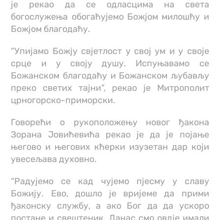
је рекао да се одласцима на света
богослужења обогаћујемо Божјом милошћу и
Божјом благодаћу.
“Упијамо Божју свјетлост у свој ум и у своје
срце и у своју душу. Испуњавамо се
Божанском благодаћу и Божанском љубављу
преко светих тајни”, рекао је Митрополит
црногорско-приморски.
Говорећи о рукоположењу новог ђакона
Зорана Јовићевића рекао је да је појање
његово и његових кћерки изузетан дар који
увесељава духовно.
“Радујемо се кад чујемо пјесму у славу
Божију. Ево, дошло је вријеме да прими
ђаконску службу, а ако Бог да да ускоро
постане и свештеник. Данас смо овдје имали