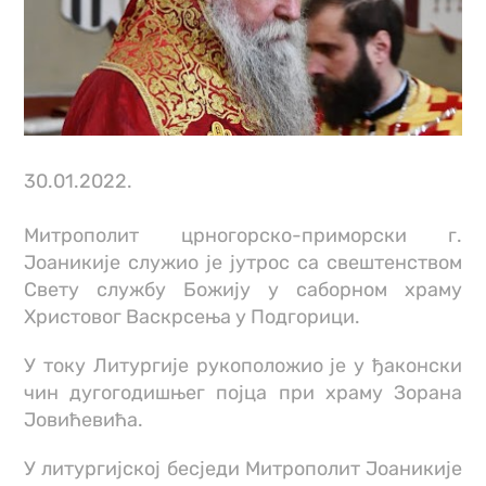
30.01.2022.
Митрополит црногорско-приморски г.
Јоаникије служио је јутрос са свештенством
Свету службу Божију у саборном храму
Христовог Васкрсења у Подгорици.
У току Литургије рукоположио је у ђаконски
чин дугогодишњег појца при храму Зорана
Јовићевића.
У литургијској бесједи Митрополит Јоаникије