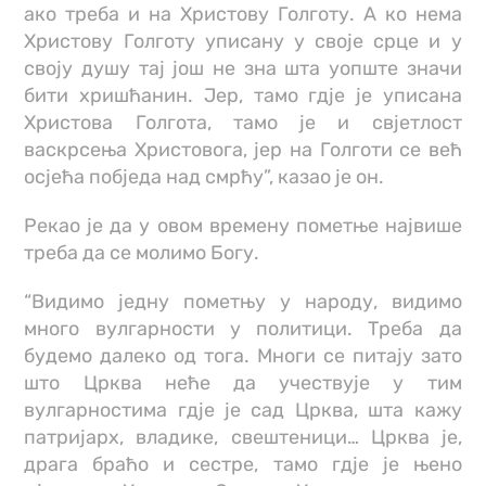
ако треба и на Христову Голготу. А ко нема
Христову Голготу уписану у своје срце и у
своју душу тај још не зна шта уопште значи
бити хришћанин. Јер, тамо гдје је уписана
Христова Голгота, тамо је и свјетлост
васкрсења Христовога, јер на Голготи се већ
осјећа побједа над смрћу”, казао је он.
Рекао је да у овом времену пометње највише
треба да се молимо Богу.
“Видимо једну пометњу у народу, видимо
много вулгарности у политици. Треба да
будемо далеко од тога. Многи се питају зато
што Црква неће да учествује у тим
вулгарностима гдје је сад Црква, шта кажу
патријарх, владике, свештеници… Црква је,
драга браћо и сестре, тамо гдје је њено