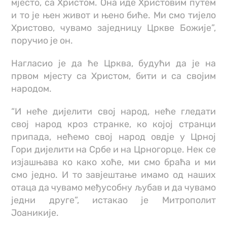
мјесто, са Христом. Она иде Христовим путем
и то је њен живот и њено биће. Ми смо тијело
Христово, чувамо заједницу Цркве Божије”,
поручио је он.
Нагласио је да ће Црква, будући да је на
првом мјесту са Христом, бити и са својим
народом.
“И неће дијелити свој народ, неће гледати
свој народ кроз странке, ко којој странци
припада, нећемо свој народ овдје у Црној
Гори дијелити на Србе и на Црногорце. Нек се
изјашњава ко како хоће, ми смо браћа и ми
смо једно. И то завјештање имамо од наших
отаца да чувамо међусобну љубав и да чувамо
једни друге”, истакао је Митрополит
Јоаникије.