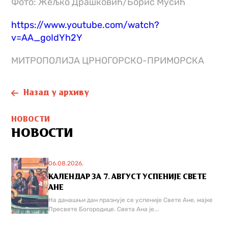
Фото: Жељко Драшковић/Борис Мусић
https://www.youtube.com/watch?
v=AA_goIdYh2Y
МИТРОПОЛИЈA ЦРНОГОРСКО-ПРИМОРСКA
Назад у архиву
НОВОСТИ
НОВОСТИ
06.08.2026.
КАЛЕНДАР ЗА 7. АВГУСТ УСПЕНИЈЕ СВЕТЕ
АНЕ
На данашњи дан празнује се успеније Свете Ане, мајке
Пресвете Богородице. Света Ана је...