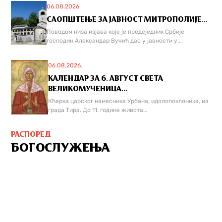
06.08.2026.
САОПШТЕЊЕ ЗА ЈАВНОСТ МИТРОПОЛИЈЕ...
Поводом низа изјава које је предсједник Србије
господин Александар Вучић дао у јавности у...
06.08.2026.
КАЛЕНДАР ЗА 6. АВГУСТ СВЕТА
ВЕЛИКОМУЧЕНИЦА...
Кћерка царског намесника Урбана, идолопоклоника, из
града Тира. До 11. године живота...
РАСПОРЕД
БОГОСЛУЖЕЊА