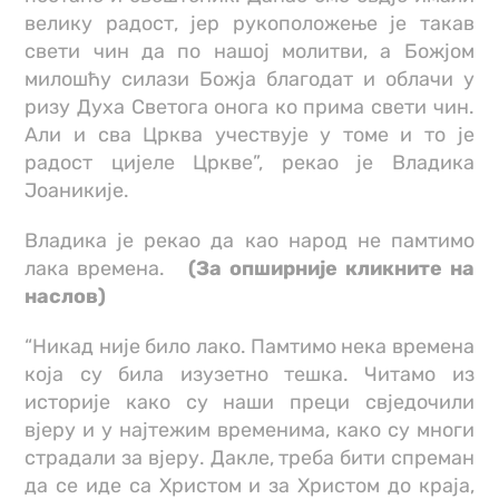
велику радост, јер рукоположење је такав
свети чин да по нашој молитви, а Божјом
милошћу силази Божја благодат и облачи у
ризу Духа Светога онога ко прима свети чин.
Али и сва Црква учествује у томе и то је
радост цијеле Цркве”, рекао је Владика
Јоаникије.
Владика је рекао да као народ не памтимо
лака времена.
(За опширније кликните на
наслов)
“Никад није било лако. Памтимо нека времена
која су била изузетно тешка. Читамо из
историје како су наши преци свједочили
вјеру и у најтежим временима, како су многи
страдали за вјеру. Дакле, треба бити спреман
да се иде са Христом и за Христом до краја,