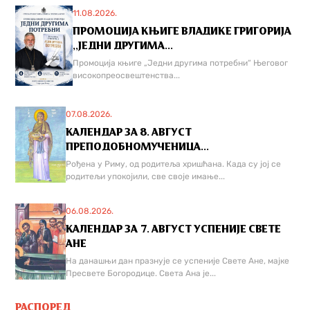
11.08.2026.
ПРОМОЦИЈА КЊИГЕ ВЛАДИКЕ ГРИГОРИЈА
,,ЈЕДНИ ДРУГИМА...
Промоција књиге „Једни другима потребни“ Његовог
високопреосвештенства...
07.08.2026.
КАЛЕНДАР ЗА 8. АВГУСТ
ПРЕПОДОБНОМУЧЕНИЦА...
Рођена у Риму, од родитеља хришћана. Када су јој се
родитељи упокојили, све своје имање...
06.08.2026.
КАЛЕНДАР ЗА 7. АВГУСТ УСПЕНИЈЕ СВЕТЕ
АНЕ
На данашњи дан празнује се успеније Свете Ане, мајке
Пресвете Богородице. Света Ана је...
РАСПОРЕД