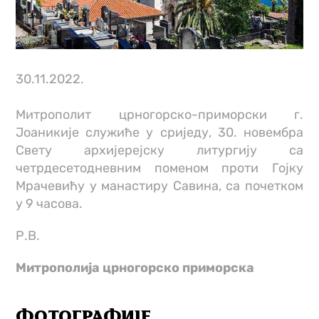
30.11.2022.
Митрополит црногорско-приморски г.
Јоаникије служиће у сриједу, 30. новембра
Свету архијерејску литургију са
четрдесетодневним поменом проти Гојку
Мрачевићу у манастиру Савина, са почетком
у 9 часова.
Р.В.
Митрополија црногорско приморска
ФОТОГРАФИЈЕ