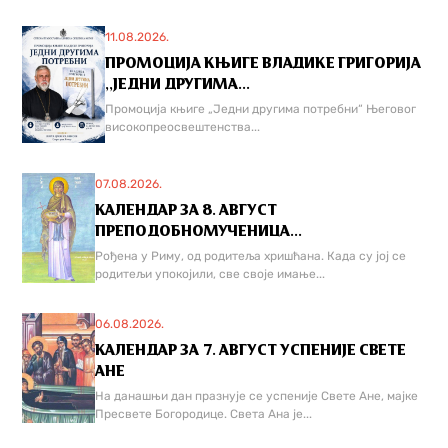
11.08.2026.
ПРОМОЦИЈА КЊИГЕ ВЛАДИКЕ ГРИГОРИЈА
,,ЈЕДНИ ДРУГИМА...
Промоција књиге „Једни другима потребни“ Његовог
високопреосвештенства...
07.08.2026.
КАЛЕНДАР ЗА 8. АВГУСТ
ПРЕПОДОБНОМУЧЕНИЦА...
Рођена у Риму, од родитеља хришћана. Када су јој се
родитељи упокојили, све своје имање...
06.08.2026.
КАЛЕНДАР ЗА 7. АВГУСТ УСПЕНИЈЕ СВЕТЕ
АНЕ
На данашњи дан празнује се успеније Свете Ане, мајке
Пресвете Богородице. Света Ана је...