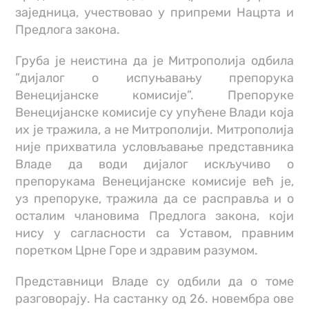
заједница, учествовао у припреми Нацрта и
Предлога закона.
Груба је неистина да је Митрополија одбила
”дијалог о испуњавању препорука
Венецијанске комисије”. Препоруке
Венецијанске комисије су упућене Влади која
их је тражила, а не Митрополији. Митрополија
није прихватила условљавање представника
Владе да води дијалог искључиво о
препорукама Венецијанске комисије већ је,
уз препоруке, тражила да се расправља и о
осталим члановима Предлога закона, који
нису у сагласности са Уставом, правним
поретком Црне Горе и здравим разумом.
Представници Владе су одбили да о томе
разговорају. На састанку од 26. новембра ове