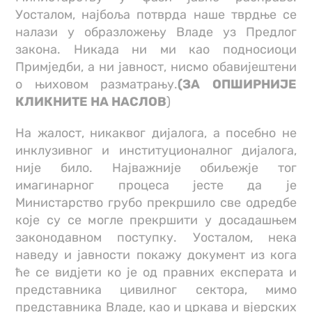
Уосталом, најбоља потврда наше тврдње се
налази у образложењу Владе уз Предлог
закона. Никада ни ми као подносиоци
Примједби, а ни јавност, нисмо обавијештени
о њиховом разматрању.
(ЗА ОПШИРНИЈЕ
КЛИКНИТЕ НА НАСЛОВ
)
На жалост, никаквог дијалога, а посебно не
инклузивног и институционалног дијалога,
није било. Најважније обиљежје тог
имагинарног процеса јесте да је
Министарство грубо прекршило све одредбе
које су се могле прекршити у досадашњем
законодавном поступку. Уосталом, нека
наведу и јавности покажу документ из кога
ће се видјети ко је од правних експерата и
представника цивилног сектора, мимо
представника Владе, као и цркава и вјерских