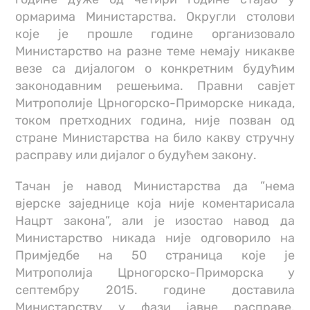
ормарима Министарства. Округли столови
које је прошле године организовало
Министарство на разне теме немају никакве
везе са дијалогом о конкретним будућим
законодавним решењима. Правни савјет
Митрополије Црногорско-Приморске никада,
током претходних година, није позван од
стране Министарства на било какву стручну
расправу или дијалог о будућем закону.
Тачан је навод Министарства да ”нема
вјерске заједнице која није коментарисала
Нацрт закона”, али је изостао навод да
Министарство никада није одговорило на
Примједбе на 50 страница које је
Митрополија Црногорско-Приморска у
септембру 2015. године доставила
Министарству у фази јавне расправе.