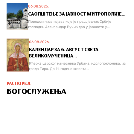
06.08.2026.
САОПШТЕЊЕ ЗА ЈАВНОСТ МИТРОПОЛИЈЕ...
Поводом низа изјава које је предсједник Србије
господин Александар Вучић дао у јавности у...
06.08.2026.
КАЛЕНДАР ЗА 6. АВГУСТ СВЕТА
ВЕЛИКОМУЧЕНИЦА...
Кћерка царског намесника Урбана, идолопоклоника, из
града Тира. До 11. године живота...
РАСПОРЕД
БОГОСЛУЖЕЊА