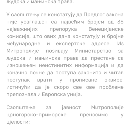
људска и мањинска права.
У саопштењу се констатују да Предлог закона
није усаглашен са највећим бројем од 36
најважнијих препорука Венецијанске
комисије, што ових дана констатују и бројне
међународне и експертске адресе. Из
Митрополије позивају Министарство за
људска и мањинска права да престане са
изношењем неистинитих информација и да
коначно почне да поступа законито и читав
поступак врати у прописане оквире,
истичући да је скоро све ове проблеме
препознала и Европска унија.
Саопштење за јавност Митрополије
црногорско-приморске преносимо у
цјелости: