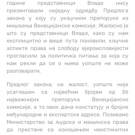
године представници Владе нису
презентовали ниједну одредбу Предлога
закона у коју су укључили препоруке из
мишљења Венецијанске комисије. Жалосно је
што су представници Владе, како су нам
експлицитно и више пута поновили, кључне
аспекте права на слободу вјероисповијести
прогласили за политичка питања за која су
нам рекли да се о њима уопште не може
разговарати.
Предлог закона, на жалост, уопште није
усаглашен са највећим бројем од 36
најважнијих препорука Венецијанске
комисије, а то ових дана констатују и бројне
међународне и експертске адресе. Позивамо
Министарство за људска и мањинска права
да престане са изношењем неистинитих