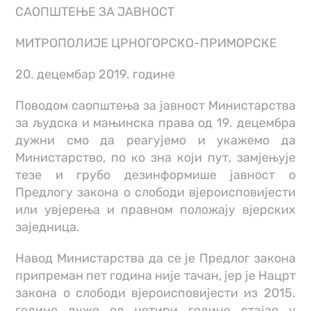
САОПШТЕЊЕ ЗА ЈАВНОСТ
МИТРОПОЛИЈЕ ЦРНОГОРСКО-ПРИМОРСКЕ
20. децембар 2019. године
Поводом саопштења за јавност Министарства
за људска и мањинска права од 19. децембра
дужни смо да реагујемо и укажемо да
Министарство, по ко зна који пут, замјењује
тезе и грубо дезинформише јавност о
Предлогу закона о слободи вјероисповијести
или увјерења и правном положају вјерских
заједница.
Навод Министарства да се је Предлог закона
припреман пет година није тачан, јер је Нацрт
закона о слободи вјероисповијести из 2015.
године дуже од четири године стајао у