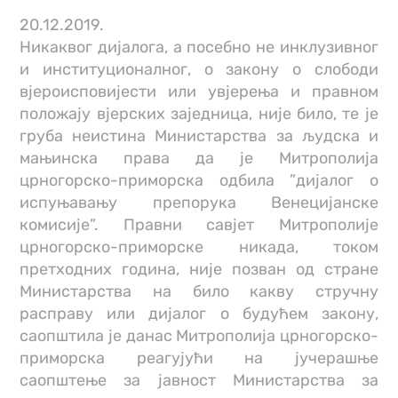
20.12.2019.
Никаквог дијалога, а посебно не инклузивног
и институционалног, о закону о слободи
вјероисповијести или увјерења и правном
положају вјерских заједница, није било, те је
груба неистина Министарства за људска и
мањинска права да је Митрополија
црногорско-приморска одбила ”дијалог о
испуњавању препорука Венецијанске
комисије”. Правни савјет Митрополије
црногорско-приморске никада, током
претходних година, није позван од стране
Министарства на било какву стручну
расправу или дијалог о будућем закону,
саопштила је данас Митрополија црногорско-
приморска реагујући на јучерашње
саопштење за јавност Министарства за