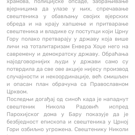
храмова, полицијске опсаде, забрањивање
вјерницима да улазе у њих, спречавање
свештеника у обављању својих вјерских
обреда и на крају хапшење и притварање
свештеника и владике су поступци који Црну
Гору полако претварају у државу која више
личи на тоталитаризам Енвера Хоџе него на
савремену и демократску државу. Обраћања
најодговорнијих људи у држави само су
потврдила да све ове акције нијесу производ
случајности и некоординације, већ смишљен
и опасан план обрачуна са Православном
Црквом.
Последњи догађај од синоћ када је нападнут
свештеник Никола Радовић испред
Парохијског дома у Бару показује да је
безбједност епископа и свештеника у Црној
Гори озбиљно угрожена. Свештенику Николи