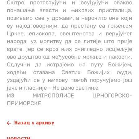
Оштро протестујући и осуђујући овакво
понашање власти и њихових присталица,
позивамо све у држави, а нарочито оне који
су најодговорнији, да престану са гоњењем
Цркве, епископа, свештенства и верујућег
народа, уз молитву да се литије што прије
врате, јер се кроз њих очигледно исцјељује
ово друштво од међусобне мржње и пакости.
Одлучни да истрајемо на путу Божијем,
ходећи стазама Светих Божијих људи,
уздајући се у њихову помоћ поручујемо још
јаче и гласније – Не дамо светиње!
ИЗ МИТРОПОЛИЈЕ ЦРНОГОРСКО-
ПРИМОРСКЕ
Назад у архиву