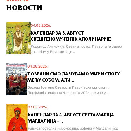
НОВОСТИ
НОВОСТИ
04.08.2026.
КАЛЕНДАР ЗА 5. АВГУСТ
СВЕШТЕНОМУЧЕНИК АПОЛИНАРИЈЕ
Родом од Антиохије. Свети апостол Петар га је одвео
са собом у Рим, где га је...
04.08.2026.
ПОЗВАНИ СМО ДА ЧУВАМО МИР И СЛОГУ
МЕЂУ СОБОМ, АЛИ...
Беседа Његове Светости Патријарха српског г.
Порфирија одржана 4. августа 2026. године у...
03.08.2026.
КАЛЕНДАР ЗА 4. АВГУСТ СВЕТА МАРИЈА
МАГДАЛИНА –...
Равноапостолна мироносица, рођена у Магдали, код