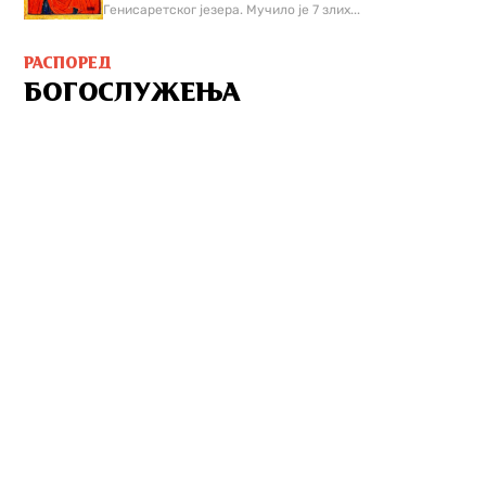
Генисаретског језера. Мучилo је 7 злих...
РАСПОРЕД
БОГОСЛУЖЕЊА