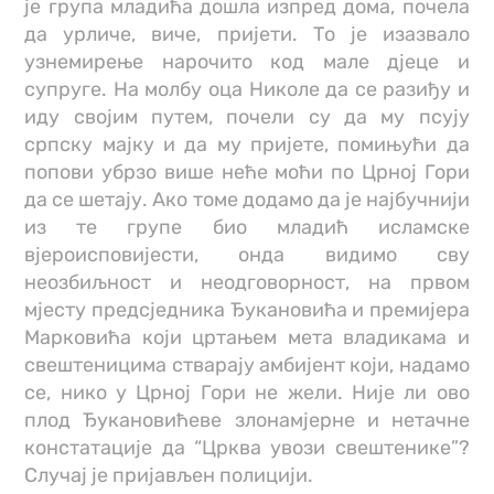
је група младића дошла изпред дома, почела
да урличе, виче, пријети. То је изазвало
узнемирење нарочито код мале дјеце и
супруге. На молбу оца Николе да се разиђу и
иду својим путем, почели су да му псују
српску мајку и да му пријете, помињући да
попови убрзо више неће моћи по Црној Гори
да се шетају. Ако томе додамо да је најбучнији
из те групе био младић исламске
вјероисповијести, онда видимо сву
неозбиљност и неодговорност, на првом
мјесту предсједника Ђукановића и премијера
Марковића који цртањем мета владикама и
свештеницима стварају амбијент који, надамо
се, нико у Црној Гори не жели. Није ли ово
плод Ђукановићеве злонамјерне и нетачне
констатације да “Црква увози свештенике”?
Случај је пријављен полицији.