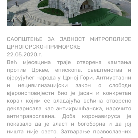
САОПШТЕЊЕ ЗА ЈАВНОСТ МИТРОПОЛИЈЕ
ЦРНОГОРСКО-ПРИМОРСКЕ
22.05.2020.г.
Већ мјесецима траје отворена кампања
против Цркве, епископа, свештенства и
вjерујућег народа у Црној Гори. Антиуставни
и нецивилизaцијски закон о слободи
вјероисповијести био је јасан и конкретан
корак којим се владајућа већина отворено
декларисала као антихришћанска, нарочито
антиправославна. Доба коронавируса је
показало да је власт и богоборна и да јој
ништа није свето. Затварање православних