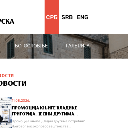
СРБ
SRB
ENG
РСКА
БОГОСЛОВЉЕ
ГАЛЕРИЈА
ВОСТИ
ОВОСТИ
11.08.2026.
ПРОМОЦИЈА КЊИГЕ ВЛАДИКЕ
ГРИГОРИЈА ,,ЈЕДНИ ДРУГИМА...
Промоција књиге „Једни другима потребни“
Његовог високопреосвештенства...