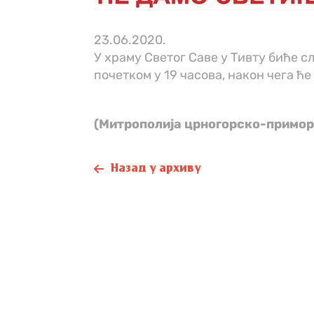
23.06.2020.
У храму Светог Саве у Тивту биће сл
почетком у 19 часова, након чега ћ
(Митрополија црногорско-примор
Назад у архиву