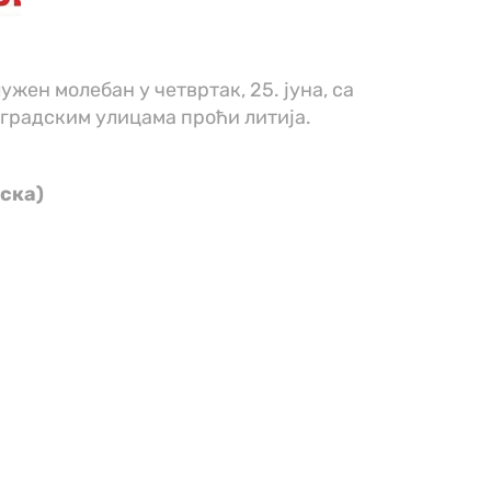
ужен молебан у четвртак, 25. јуна, са
е градским улицама проћи литија.
ска)