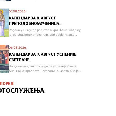
07.08.2026.
КАЛЕНДАР ЗА 8. АВГУСТ
ПРЕПОДОБНОМУЧЕНИЦА...
Рођена у Риму, од родитеља хришћана. Када су
јој се родитељи упокојили, све своје имање...
06.08.2026.
КАЛЕНДАР ЗА 7. АВГУСТ УСПЕНИЈЕ
СВЕТЕ АНЕ
На данашњи дан празнује се успеније Свете
Ане, мајке Пресвете Богородице. Света Ана је...
СПОРЕД
ОГОСЛУЖЕЊА