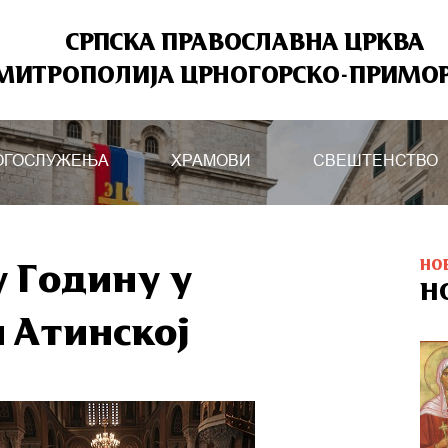
СРПСКА ПРАВОСЛАВНА ЦРКВА
МИТРОПОЛИЈА ЦРНОГОРСКО-ПРИМО
ОГОСЛУЖЕЊА
ХРАМОВИ
СВЕШТЕНСТВО
НО
у Годину у
Н
 Атинској