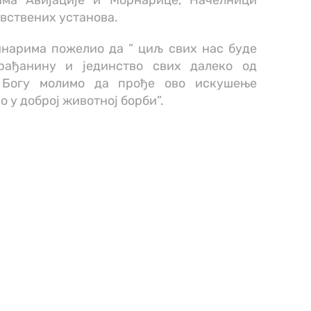
има Авијације и Морнарице, Начелници
авствених установа.
инарима пожелио да ” циљ свих нас буде
рађанину и јединство свих далеко од
е Богу молимо да прође ово искушење
 у доброј животној борби”.