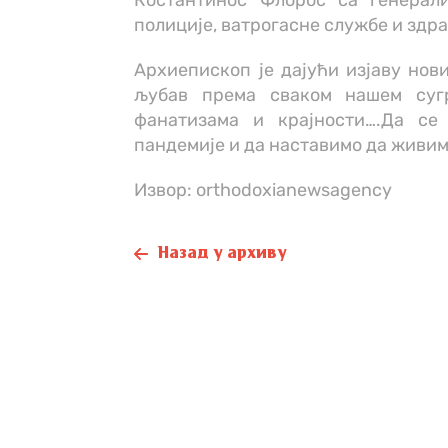
Костантинос Флорос са генерал
полиције, ватрогасне службе и здр
Архиепископ је дајући изјаву нов
љубав према сваком нашем суг
фанатизама и крајности….Да с
пандемије и да наставимо да живимо
Извор: orthodoxianewsagency
Назад у архиву