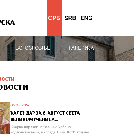
СРБ
SRB
ENG
РСКА
БОГОСЛОВЉЕ
ГАЛЕРИЈА
ВОСТИ
ОВОСТИ
06.08.2026.
КАЛЕНДАР ЗА 6. АВГУСТ СВЕТА
ВЕЛИКОМУЧЕНИЦА...
Кћерка царског намесника Урбана,
идолопоклоника, из града Тира. До 11. године