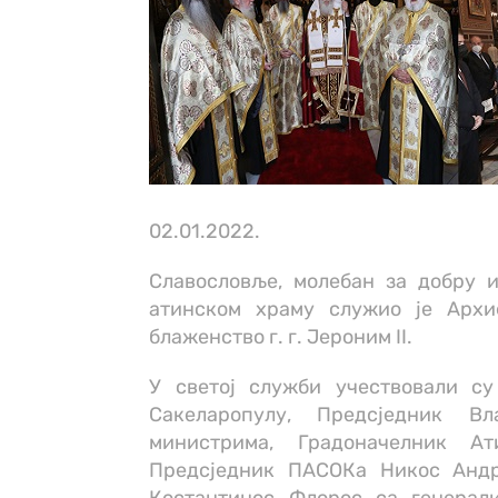
02.01.2022.
Славословље, молебан за добру 
атинском храму служио је Архи
блаженство г. г. Јероним II.
У светој служби учествовали с
Сакеларопулу, Предсједник В
министрима, Градоначелник Ат
Предсједник ПАСОКа Никос Андр