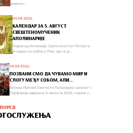
живота...
04.08.2026.
КАЛЕНДАР ЗА 5. АВГУСТ
СВЕШТЕНОМУЧЕНИК
АПОЛИНАРИЈЕ
Родом од Антиохије. Свети апостол Петар га
је одвео са собом у Рим, где га је...
04.08.2026.
ПОЗВАНИ СМО ДА ЧУВАМО МИР И
СЛОГУ МЕЂУ СОБОМ, АЛИ...
Беседа Његове Светости Патријарха српског г.
Порфирија одржана 4. августа 2026. године у...
СПОРЕД
ОГОСЛУЖЕЊА