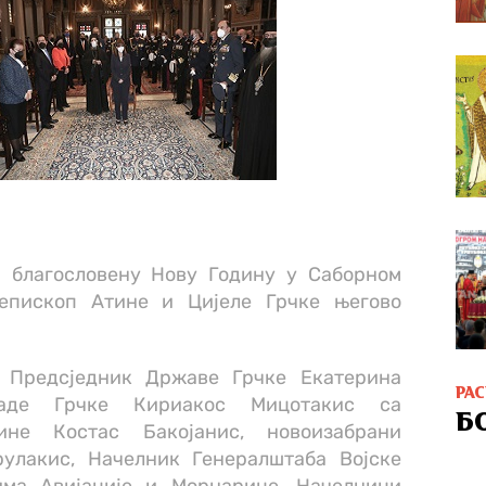
и благословену Нову Годину у Саборном
епископ Атине и Цијеле Грчке његово
у Предсједник Државе Грчке Екатерина
РА
ладе Грчке Кириакос Мицотакис са
Б
ине Костас Бакојанис, новоизабрани
улакис, Начелник Генералштаба Војске