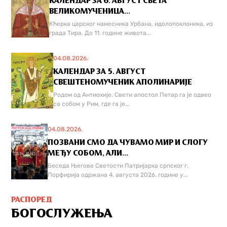
КАЛЕНДАР ЗА 6. АВГУСТ СВЕТА
ВЕЛИКОМУЧЕНИЦА...
Кћерка царског намесника Урбана, идолопоклоника, из
града Тира. До 11. године живота...
04.08.2026.
КАЛЕНДАР ЗА 5. АВГУСТ
СВЕШТЕНОМУЧЕНИК АПОЛИНАРИЈЕ
Родом од Антиохије. Свети апостол Петар га је одвео
са собом у Рим, где га је...
04.08.2026.
ПОЗВАНИ СМО ДА ЧУВАМО МИР И СЛОГУ
МЕЂУ СОБОМ, АЛИ...
Беседа Његове Светости Патријарха српског г.
Порфирија одржана 4. августа 2026. године у...
РАСПОРЕД
БОГОСЛУЖЕЊА