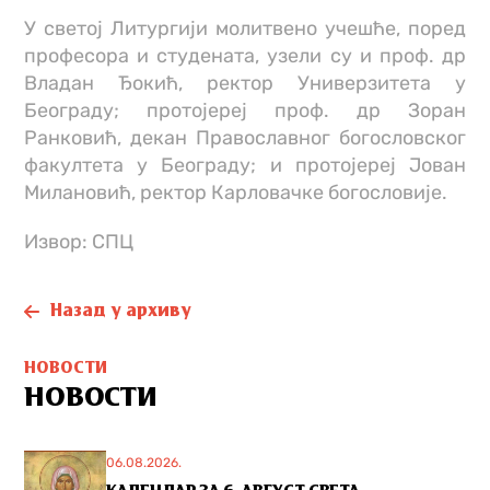
У светој Литургији молитвено учешће, поред
професора и студената, узели су и проф. др
Владан Ђокић, ректор Универзитета у
Београду; протојереј проф. др Зоран
Ранковић, декан Православног богословског
факултета у Београду; и протојереј Јован
Милановић, ректор Карловачке богословије.
Извор: СПЦ
Назад у архиву
НОВОСТИ
НОВОСТИ
06.08.2026.