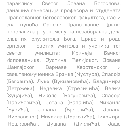
параклису Светог Јована Богослова,
данашња генерација професора и студената
Православног богословског факултета, као и
сва пуноћа Српске Православне Цркве,
прославила је успомену на незаборавна дела
славних служитеља Бога, Цркве и рода
српског – светих учитеља и ученика тог
светог училишта: Иринеја Бачког
Исповедника, Јустина Ћелијског, Јована
Шангајског, Варнаве Хвостанског и
свештеномученика Бранка (Мустура), Спасоја
(Беговића), Луке (Вукмановића), Владимира
(Петржека), Недељка (Стреличића), Вељка
(Зуцајића), Николе (Богуновића), Спасоја
(Павићевића), Јована (Рапајића), Михаила
(Ђусића), Јована (Бјеговића), Јована
(Виславског), Михаила (Драговића), Тихомира
(Нешковића), Душана (Диклића), Јаше