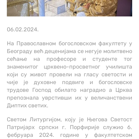
06.02.2024.
На Православном богословском факултету у
Београду већ деценијама се негује молитвено
сећање на професоре и студенте тог
знаменитог црквено-просветног училишта
који су живот провели на гласу светости и
чије је духовне подвиге и богословске
трудове Господ обилато наградио а Црква
препознала уврстивши их у величанствени
Диптих светих.
Светом Литургијом, коју је Његова Светост
Патријарх српски г. Порфирије служио 6.
фебруара 2024. године у факултетском