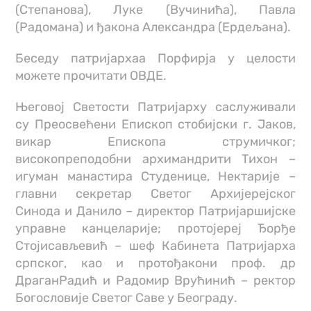
(Степанова), Луке (Вучинића), Павла
(Радомана) и ђакона Александра (Ердељана).
Беседу патријархаа Порфирја у целости
можете прочитати ОВДЕ.
Његовој Светости Патријарху саслуживали
су Преосвећени Епископ стобијски г. Јаков,
викар Епископа струмичког;
високопреподобни архимандрити Тихон –
игуман манастира Студенице, Нектарије –
главни секретар Светог Архијерејског
Синода и Данило – директор Патријаршијске
управне канцеларије; протојереј Ђорђе
Стојисављевић – шеф Кабинета Патријарха
српског, као и протођакони проф. др
ДраганРадић и Радомир Врућинић – ректор
Богословије Светог Саве у Београду.