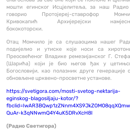
мошти егинског Исцјелитеља, за наш Радио
говорио Протојереј-ставрофор Момчи
Кривокапић Архијерејски намјесн
бококоторски.
Отац Момчило је са слушаоцима нашег Рад
подијелио и утиске које носи са хиротон
Преосвећеног Владике ремезијанског Г. Стеф
(Шарића) који је био његов ђак у цетињс
Богословији, као полазник друге генерације 
обновљене црквено-просветне установе.
https://svetigora.com/mosti-svetog-nektarija-
eginskog-blagosiljaju-kotor/?
fbclid=IwAR3BQwp1zZNnm4XS9JkZOM08qqXQm
QuAr-k3qNNwmQ4Y4uK5DRvXcH8I
(Радио Светигорa)