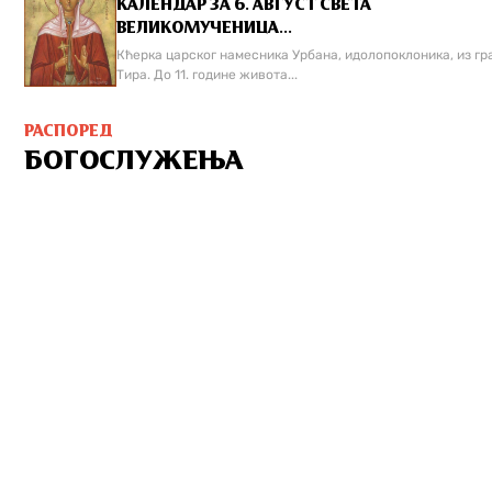
КАЛЕНДАР ЗА 6. АВГУСТ СВЕТА
ВЕЛИКОМУЧЕНИЦА...
Кћерка царског намесника Урбана, идолопоклоника, из гр
Тира. До 11. године живота...
РАСПОРЕД
БОГОСЛУЖЕЊА