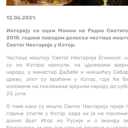
12.06.2021.
Интервју са оцем Момом на Радио Светиг
2018. године поводом доласка честице мошт
Светог Нектарија у Котор.
Честица моштију Светог Нектарија Егинског, к
су из Котора кренуле, на цјеливање вјер
народу, у манастир Дајбабе и никшићку Сабо
цркву, опет су враћене у Котор, гдје ће б
изложене на поклоњење вјерном народу до суб
23. јуна.
О томе како су мошти Светог Нектарија прије 
године стигле у Котор, када их је на поклоњ
донио брат Игор из Русије и о значају о
благослова за све оне који се поклоне и цјелив