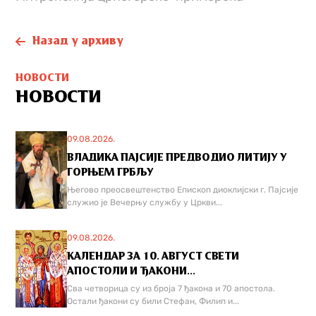
Назад у архиву
НОВОСТИ
НОВОСТИ
09.08.2026.
ВЛАДИКА ПАЈСИЈЕ ПРЕДВОДИО ЛИТИЈУ У
ГОРЊЕМ ГРБЉУ
Његово преосвештенство Епископ диоклијски г. Пајсије
служио је Вечерњу службу у Цркви...
09.08.2026.
КАЛЕНДАР ЗА 10. АВГУСТ СВЕТИ
АПОСТОЛИ И ЂАКОНИ...
Сва четворица су из броја 7 ђакона и 70 апостола.
Остали ђакони су били Стефан, Филип и...