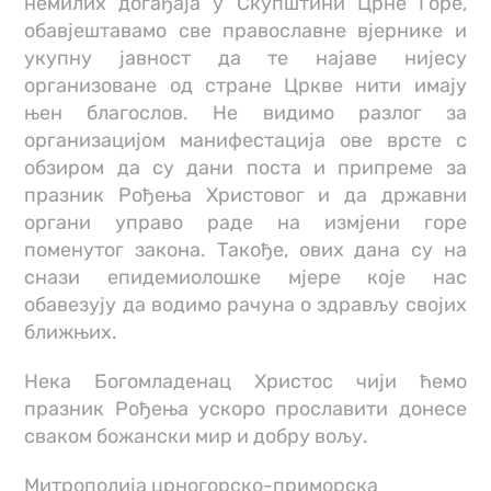
немилих догађаја у Скупштини Црне Горе,
обавјештавамо све православне вјернике и
укупну јавност да те најаве нијесу
организоване од стране Цркве нити имају
њен благослов. Не видимо разлог за
организацијом манифестација ове врсте с
обзиром да су дани поста и припреме за
празник Рођења Христовог и да државни
органи управо раде на измјени горе
поменутог закона. Такође, ових дана су на
снази епидемиолошке мјере које нас
обавезују да водимо рачуна о здрављу својих
ближњих.
Нека Богомладенац Христос чији ћемо
празник Рођења ускоро прославити донесе
сваком божански мир и добру вољу.
Митрополија црногорско-приморска