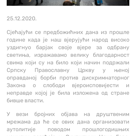
25.12.2020.
Сјећајући се предбожићних дана из прошле
године када је наш вјерујући народ високо
уздигнуо барјак своје вјере за одбрану
светиња, изражавамо велику благодарност
свима који су на било који начин подржали
Српску Православну Цркву у њеној
оправданој борби против дискримнаторног
Закона о слободи вјероисповијести и
неправде којој је била изложена од стране
бивше власти.
У вези бројних објава на друштвеним
мрежама да ће се ових дана организовати
аутолитије поводом прошлогодишњих