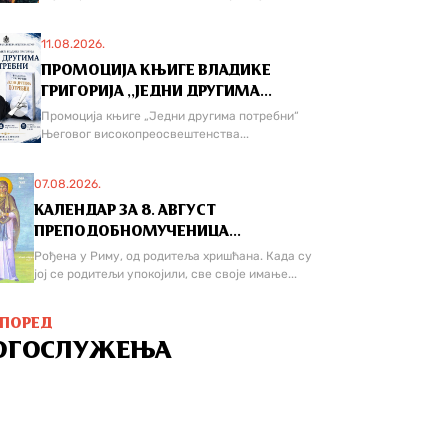
11.08.2026.
ПРОМОЦИЈА КЊИГЕ ВЛАДИКЕ
ГРИГОРИЈА ,,ЈЕДНИ ДРУГИМА...
Промоција књиге „Једни другима потребни“
Његовог високопреосвештенства...
07.08.2026.
КАЛЕНДАР ЗА 8. АВГУСТ
ПРЕПОДОБНОМУЧЕНИЦА...
Рођена у Риму, од родитеља хришћана. Када су
јој се родитељи упокојили, све своје имање...
СПОРЕД
ОГОСЛУЖЕЊА