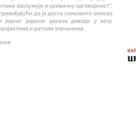
тупање заслужује и кривичну одговорност”.
 превиђајући да је доста сликовито описао
 једног јединог доказа доводи у везу
пројектима и ратним злочинима.
рске
КА
Ц