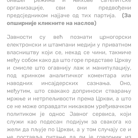
бившег режима и њихове сателитске
организације, сви они предвођени
предсједником најјаче од тих партија.
(За
опширније кликните на наслов)
Јавности су већ познати црногорски
електронски и штампани медији у приватном
власништву који се, некад се чини, такмиче
међу собом како да што горе представе Цркву
и смисле што огавнију лаж и манипулацију,
под кринком аналитичког коментара или
наводних инсајдерских сазнања. Оно,
међутим, што свакако доприноси стварању
мржње и нетрпељивости према Цркви, а што
се не може оправдати никаквом уређивачком
политиком је однос Јавног сервиса, који
служи као подесан подијум за свакога ко
жели да пљује по Цркви, а у том случају се и
не поставља питање да ли је говорник из