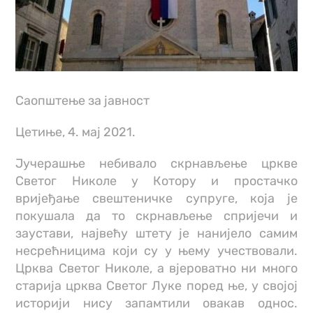
Саопштење за јавност
Цетиње, 4. мај 2021.
Јучерашње небивало скрнављење цркве
Светог Николе у Котору и простачко
вријеђање свештеничке супруге, која је
покушала да то скрнављење спријечи и
заустави, највећу штету је нанијело самим
несрећницима који су у њему учествовали.
Црква Светог Николе, а вјероватно ни много
старија црква Светог Луке поред ње, у својој
историји нису запамтили овакав однос.