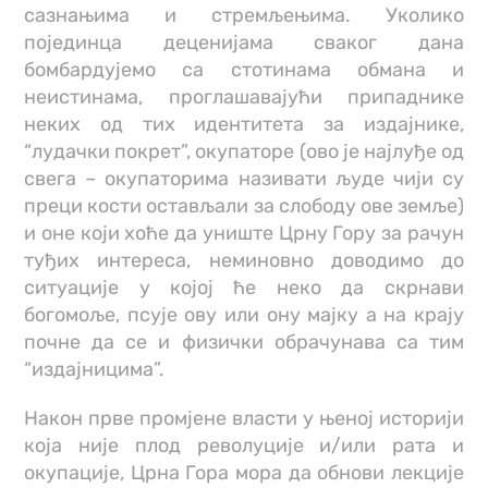
сазнањима и стремљењима. Уколико
појединца деценијама сваког дана
бомбардујемо са стотинама обмана и
неистинама, проглашавајући припаднике
неких од тих идентитета за издајнике,
“лудачки покрет”, окупаторе (ово је најлуђе од
свега – окупаторима називати људе чији су
преци кости остављали за слободу ове земље)
и оне који хоће да униште Црну Гору за рачун
туђих интереса, неминовно доводимо до
ситуације у којој ће неко да скрнави
богомоље, псује ову или ону мајку а на крају
почне да се и физички обрачунава са тим
“издајницима”.
Након прве промјене власти у њеној историји
која није плод револуције и/или рата и
окупације, Црна Гора мора да обнови лекције