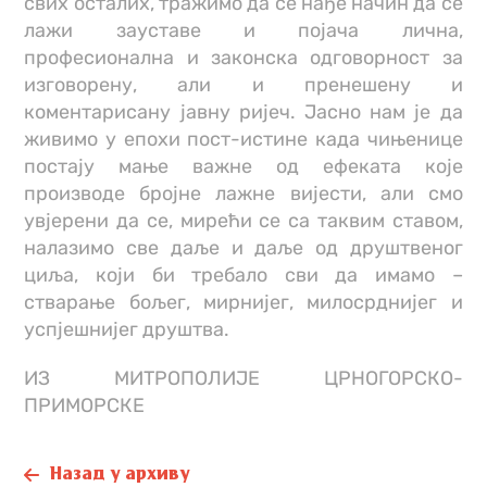
свих осталих, тражимо да се нађе начин да се
лажи зауставе и појача лична,
професионална и законска одговорност за
изговорену, али и пренешену и
коментарисану јавну ријеч. Јасно нам је да
живимо у епохи пост-истине када чињенице
постају мање важне од ефеката које
производе бројне лажне вијести, али смо
увјерени да се, мирећи се са таквим ставом,
налазимо све даље и даље од друштвеног
циља, који би требало сви да имамо –
стварање бољег, мирнијег, милосрднијег и
успјешнијег друштва.
ИЗ МИТРОПОЛИЈЕ ЦРНОГОРСКО-
ПРИМОРСКЕ
Назад у архиву