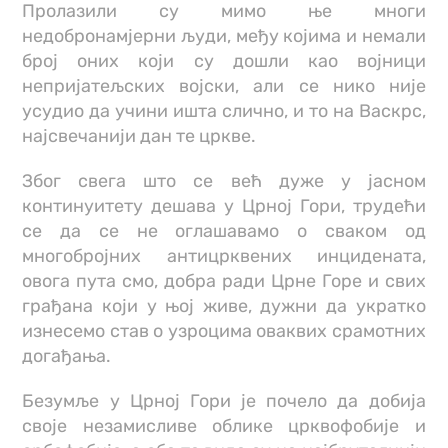
Пролазили су мимо ње многи
недобронамјерни људи, међу којима и немали
број оних који су дошли као војници
непријатељских војски, али се нико није
усудио да учини ишта слично, и то на Васкрс,
најсвечанији дан те цркве.
Због свега што се већ дуже у јасном
континуитету дешава у Црној Гори, трудећи
се да се не оглашавамо о сваком од
многобројних антицрквених инцидената,
овога пута смо, добра ради Црне Горе и свих
грађана који у њој живе, дужни да укратко
изнесемо став о узроцима оваквих срамотних
догађања.
Безумље у Црној Гори је почело да добија
своје незамисливе облике црквофобије и