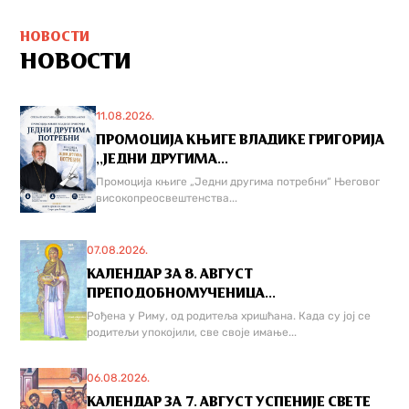
НОВОСТИ
НОВОСТИ
11.08.2026.
ПРОМОЦИЈА КЊИГЕ ВЛАДИКЕ ГРИГОРИЈА
,,ЈЕДНИ ДРУГИМА...
Промоција књиге „Једни другима потребни“ Његовог
високопреосвештенства...
07.08.2026.
КАЛЕНДАР ЗА 8. АВГУСТ
ПРЕПОДОБНОМУЧЕНИЦА...
Рођена у Риму, од родитеља хришћана. Када су јој се
родитељи упокојили, све своје имање...
06.08.2026.
КАЛЕНДАР ЗА 7. АВГУСТ УСПЕНИЈЕ СВЕТЕ