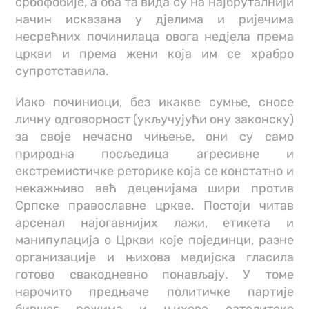
србофобије, а оба та вида су на најбруталнији
начин исказана у дјелима и ријечима
несрећних починилаца овога недјела према
цркви и према жени која им се храбро
супротставила.
Иако починиоци, без икакве сумње, сносе
личну одговорност (укључујући ону законску)
за своје нечасно чињење, они су само
природна посљедица агресивне и
екстремистичке реторике која се констатно и
некажњиво већ деценијама шири против
Српске православне цркве. Постоји читав
арсенал најогавнијих лажи, етикета и
манипулација о Цркви које појединци, разне
организације и њихова медијска гласила
готово свакодневно понављају. У томе
нарочито предњаче политичке партије