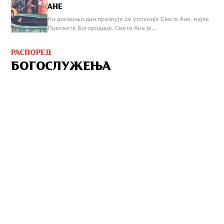
АНЕ
На данашњи дан празнује се успеније Свете Ане, мајке
Пресвете Богородице. Света Ана је...
РАСПОРЕД
БОГОСЛУЖЕЊА