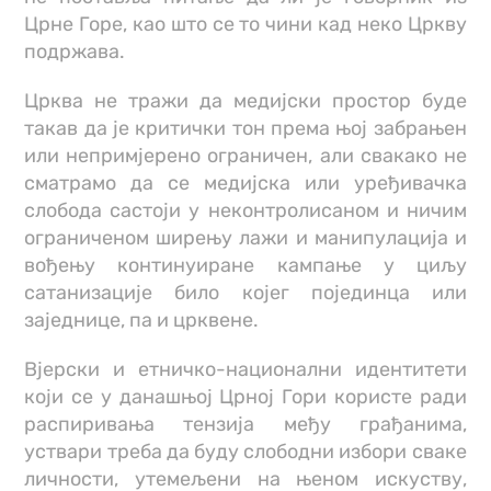
Црне Горе, као што се то чини кад неко Цркву
подржава.
Црква не тражи да медијски простор буде
такав да је критички тон према њој забрањен
или непримјерено ограничен, али свакако не
сматрамо да се медијска или уређивачка
слобода састоји у неконтролисаном и ничим
ограниченом ширењу лажи и манипулација и
вођењу континуиране кампање у циљу
сатанизације било којег појединца или
заједнице, па и црквене.
Вјерски и етничко-национални идентитети
који се у данашњој Црној Гори користе ради
распиривања тензија међу грађанима,
уствари треба да буду слободни избори сваке
личности, утемељени на њеном искуству,