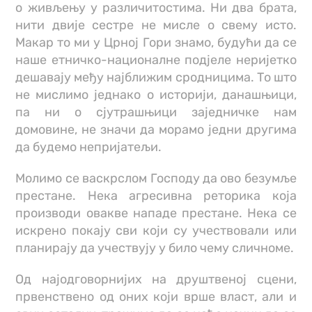
о живљењу у различитостима. Ни два брата,
нити двије сестре не мисле о свему исто.
Макар то ми у Црној Гори знамо, будући да се
наше етничко-националне подјеле неријетко
дешавају међу најближим сродницима. То што
не мислимо једнако о историји, данашњици,
па ни о сјутрашњици заједничке нам
домовине, не значи да морамо једни другима
да будемо непријатељи.
Молимо се васкрслом Господу да ово безумље
престане. Нека агресивна реторика која
производи овакве нападе престане. Нека се
искрено покају сви који су учествовали или
планирају да учествују у било чему сличноме.
Од најодговорнијих на друштвеној сцени,
првенствено од оних који врше власт, али и