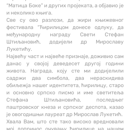
“Матица Боке” и других пројеката, а објавио је
и неколико књига.
Све су ово разлози, да жири књижевног
фестивала “Ћирилицом донесе одлуку, да
међународну награду Свети Стефан
Штиљановић, додијели др Мирославу
Лукетићу.
Највећу част и највеће признаје, доживио сам
данас у својој деведесет другој години
живота. Награда, коју сте ми додијелили
садржи два симбола, два нераскидива
обиљежја нашег идентитета, ћирилицу, старо
и основно српско писмо и име светитеља
Стефана Штиљановића, последњег
паштровског кнеза и српског деспота, казао
је овогодишњи лауреат др Мирослав Лукетић.
Хвала Вам, што сте тако високо вредновали
мој допринос очувању ћирилице на нашем