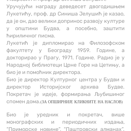
Уручујући награду деведесет двогодишњем
Лукетићу, проф. др Синиша Јелушић је казао,
да је он, дао велики допринос развоју културе
у општини Будва, а посебно, заштити
ћириличног писма.
Лукетић је дипломирао на Филозофском
факултету у Београду 1959. Године, а
докторирао у Прагу, 1971. Године. Радио је у
Народној библиотеци Црне Горе на Цетињу, а
био је и помоћник директора.
Био је директор Културног центра у Будви и
директор Историјског архива Будве.
Покретач је идеје, формирања Љубишиног
спомен дома.
(ЗА ОПШИРНИЈЕ КЛИКНИТЕ НА НАСЛОВ)
Био је уредник и покретач, више
монографских и периодичних издања,
“Приморске новине”, “Паштровски алманах”.