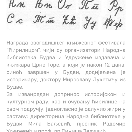
Награда овогодишњег књижевног фестивала
“Ћирилицом”, чији су организатори Народна
библиотека Будва и Удружење издавача и
књижара Црне Горе, а који је након 12 дана,
синоћ завршен у Будви, додијељена је
историчару, доктору Мирославу Лукетићу из
Будве.
За изванредан допринос историјском и
културном раду, као и очувању ћирилице на
овом подручју, једногласно је одлучио жири у
саставу: директорица Народна библиотеке у
Будви Мила Баљевић, пјесник Радомир
Уљаревић и проф. др Синиша Јелушић.