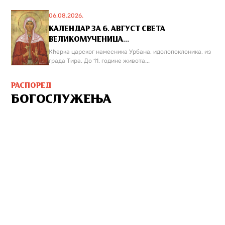
06.08.2026.
КАЛЕНДАР ЗА 6. АВГУСТ СВЕТА
ВЕЛИКОМУЧЕНИЦА...
Кћерка царског намесника Урбана, идолопоклоника, из
града Тира. До 11. године живота...
РАСПОРЕД
БОГОСЛУЖЕЊА