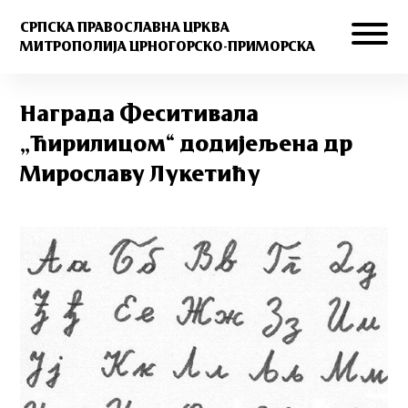
СРПСКА ПРАВОСЛАВНА ЦРКВА
МИТРОПОЛИЈА ЦРНОГОРСКО-ПРИМОРСКА
Награда Феситивала
„Ћирилицом“ додијељена др
Мирославу Лукетићу