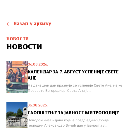
Назад у архиву
НОВОСТИ
НОВОСТИ
06.08.2026.
КАЛЕНДАР ЗА 7. АВГУСТ УСПЕНИЈЕ СВЕТЕ
АНЕ
На данашњи дан празнује се успеније Свете Ане, мајке
Пресвете Богородице. Света Ана је...
06.08.2026.
САОПШТЕЊЕ ЗА ЈАВНОСТ МИТРОПОЛИЈЕ...
Поводом низа изјава које је предсједник Србије
господин Александар Вучић дао у јавности у...