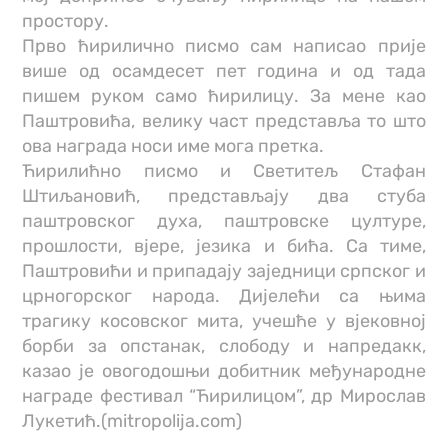
простору.
Прво ћирилично писмо сам написао прије
више од осамдесет пет година и од тада
пишем руком само ћирилицу. За мене као
Паштровића, велику част представља то што
ова награда носи име мога претка.
Ћирилићно писмо и Светитељ Стафан
Штиљановић, представљају два стуба
паштровског духа, паштровске цултуре,
прошлости, вјере, језика и бића. Са тиме,
Паштровићи и припадају заједници српског и
црногорског народа. Дијелећи са њима
трагику косовског мита, учешће у вјековној
борби за опстанак, слободу и напредакк,
казао је овогодошњи добитник међународне
награде фестивал “Ћирилицом”, др Мирослав
Лукетић.(mitropolija.com)